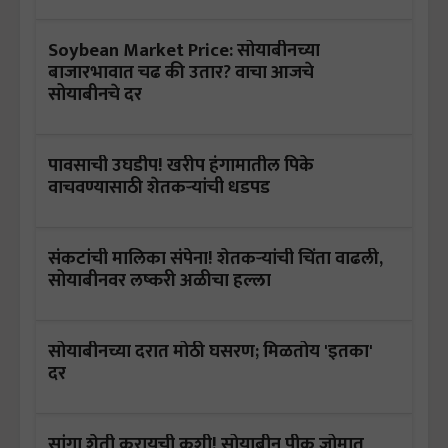
Soybean Market Price: सोयाबीनच्या
बाजारभावात चढ की उतार? वाचा आजचे
सोयाबीनचे दर
पावसाची उघडीप! खरीप हंगामातील पिके
वाचवण्यासाठी शेतकऱ्यांची धडपड
संकटांची मालिका संपेना! शेतकऱ्यांची चिंता वाढली,
सोयाबीनवर लष्करी अळीचा हल्ला
सोयाबीनच्या दरात मोठी घसरण; मिळतोय 'इतका'
दर
सांगा शेती करायची कशी! सोयाबीन पीक जोमात