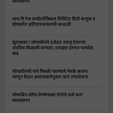
व्यवस्थापन
आय पि ऐल बायोलाॅजिकल लिमिटेड बिटी कापुस व
सोयाबीन अतिपाउसनंतरची काळजी
खुशखबर ! सोयाबीनचे दर्जेदार उत्पन्न देणाऱ्या
जातीला मिळाली मान्यता; उत्पन्नात होणार भरघोस
वाढ
सोयाबीनची पाने पिवळी पडण्याचे नेमके कारण
जाणून घेऊन आवश्यकतेनुसार करा उपायोजना
सोयाबिन वरील वेगवेगळ्या रोगांचे असे करा
व्यवस्थापन