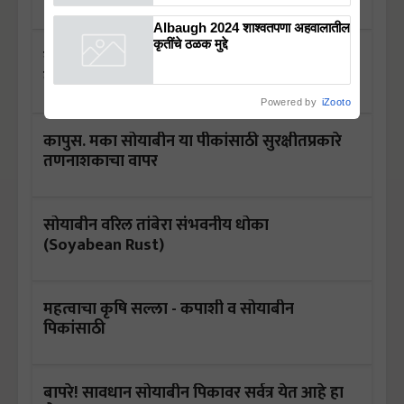
Albaugh 2024 शाश्वतपणा अहवालातील
कृतींचे ठळक मुद्दे
सोयाबीन मध्ये चक्रभुंगा आलाय मग फक्त हे काम
करा आणि उत्पन्न घ्या
Powered by
iZooto
कापुस. मका सोयाबीन या पीकांसाठी सुरक्षीतप्रकारे
तणनाशकाचा वापर
सोयाबीन वरिल तांबेरा संभवनीय धोका
(Soyabean Rust)
महत्वाचा कृषि सल्ला - कपाशी व सोयाबीन
पिकांसाठी
बापरे! सावधान सोयाबीन पिकावर सर्वत्र येत आहे हा