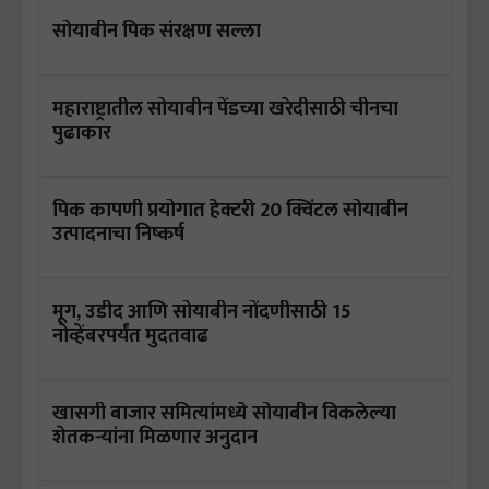
सोयाबीन पिक संरक्षण सल्ला
महाराष्ट्रातील सोयाबीन पेंडच्या खरेदीसाठी चीनचा
पुढाकार
पिक कापणी प्रयोगात हेक्टरी 20 क्विंटल सोयाबीन
उत्पादनाचा निष्कर्ष
मूग, उडीद आणि सोयाबीन नोंदणीसाठी 15
नोव्हेंबरपर्यंत मुदतवाढ
खासगी बाजार समित्यांमध्ये सोयाबीन विकलेल्या
शेतकऱ्यांना मिळणार अनुदान