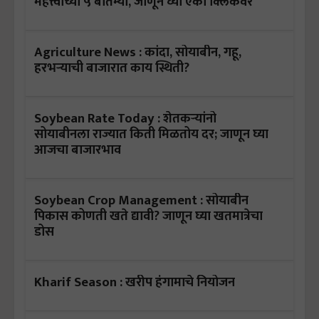
महत्त्वाच्या ५ बातम्या, जाणून घ्या एका क्लिकवर
Agriculture News : कांदा, सोयाबीन, गहू,
हरभऱ्याची बाजारात काय स्थिती?
Soybean Rate Today : शेतकऱ्यांनो
सोयाबीनला राज्यात किती मिळतोय दर; जाणून घ्या
आजचा बाजारभाव
Soybean Crop Management : सोयाबीन
पिकास कोणती खते द्यावी? जाणून घ्या खतमात्रेचा
डोस
Kharif Season : खरीप हंगामाचे नियोजन