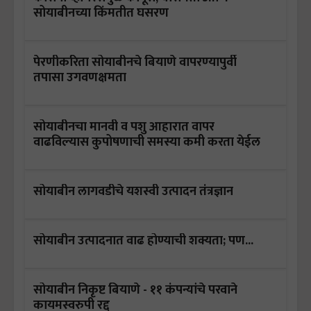
सोयाबीनच्या किंमतीत घसरण
पेरणीकरिता सोयाबीनचे बियाणे वापरण्‍यापुर्वी
तपासा उगवणक्षमता
सोयाबीनचा मानवी व पशु आहारात वापर
वाढविल्‍यास कुपोषणाची समस्‍या कमी करता येईल
सोयाबीन लागवडीचे यशस्वी उत्पादन तंत्रज्ञान
सोयाबीन उत्पादनात वाढ होण्याची शक्यता; पण...
सोयाबीन निकृष्ट बियाणे - ११ कंपन्यांचे परवाने
कायमस्वरुपी रद्द