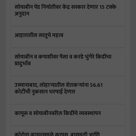
सोयाबीन पेंड निर्यातीवर केंद्र सरकार देणार 15 टक्के
अनुदान
आहारातील सातूचे महत्व
सोयाबीन व कपाशीवर पैसा व करडे भुंगेरे किडींचा
प्रादुर्भाव
उस्मानाबाद, लोहाऱ्यातील शेतकऱ्यांना 56.61
कोटींची नुकसान भरपाई देणार
कापूस व सोयाबीनवरील किडींचे व्‍यवस्‍थापन
कोरोना व्हायरसमुळे कापूस, बासमती आणि