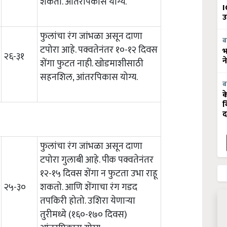
शकतो. आंतरपिकास योग्य.
I
उ
फुलांचा रंग जांभळा असून दाणा
ब
टपोरा आहे. पक्वतेनंतर १०-१२ दिवस
भ
२६-३१
न
शेंगा फुटत नाही. खोडमाशीसाठी
सहनशिल, आंतरपिकास योग्य.
ब
क
व
द
फुलांचा रंग जांभळा असून दाणा
टपोरा गुलाबी आहे. पीक पक्वतेनंतर
१२-१५ दिवस शेंगा न फुटता उभा राहू
२५-३०
शकतो. आणि शेंगाचा रंग गडद
तपकिरी होतो. उशिरा येणाऱ्या
तुरीमध्ये (१६०-१७० दिवस)