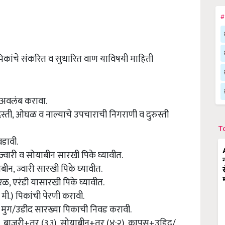
#
 पिकांचे संकरित व सुधारित वाण याविषयी माहिती
ा अवलंब करावा.
्ती, ओघळ व नाल्याचे उपचाराची निगराणी व दुरुस्ती
T
डावी.
ज्वारी व सोयाबीन सारखी पिके घ्यावीत.
बीन, ज्वारी सारखी पिके घ्यावीत.
, एरंडी यासारखी पिके घ्यावीत.
मी.) पिकांची पेरणी करावी.
ारी, मुग/उडीद सारख्या पिकाची निवड करावी.
), बाजरी+तुर (३.३), सोयाबीन+तुर (४:२), कापूस+उडिद/