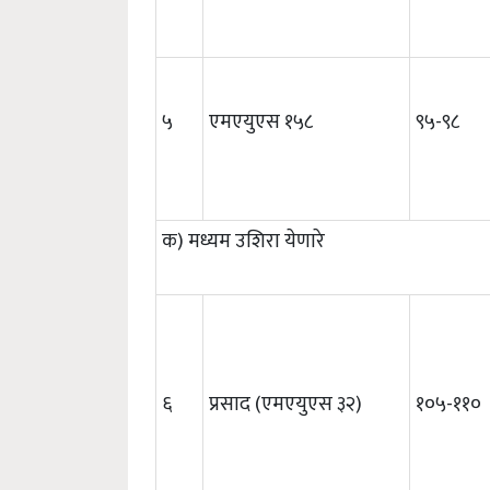
५
एमएयुएस १५८
९५-९८
क) मध्यम उशिरा येणारे
६
प्रसाद (एमएयुएस ३२)
१०५-११०