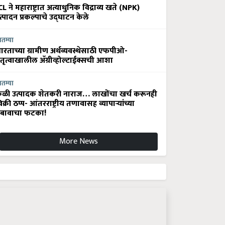
CL ने महाराष्ट्रात अत्याधुनिक विद्राव्य खते (NPK)
त्पादन प्रकल्पाचे उद्घाटन केले
ातम्या
ारताच्या ग्रामीण अर्थव्यवस्थेसाठी एफपीओ-
ेतृत्वाखालील अ‍ॅग्रीव्होल्टाईक्सची आशा
ातम्या
ेळी उत्पादक शेतकरी नाराज… लाखोंचा खर्च करूनही
िक्री ठप्प- आंतरराष्ट्रीय तणावासह व्यापाऱ्यांच्या
बावाचा फटका!
More News