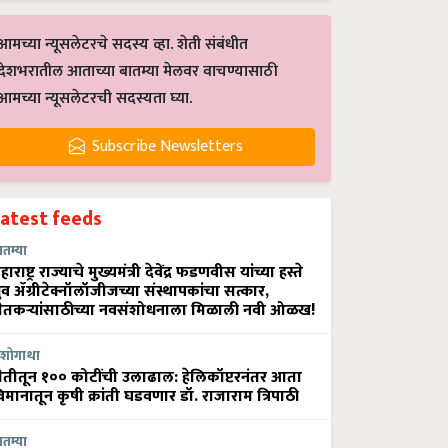
आमच्या न्यूसलेटरचे सदस्य व्हा. शेती संबंधीत
देशभरातील आताच्या बातम्या मेलवर वाचण्यासाठी
आमच्या न्यूसलेटरची सदस्यता घ्या.
Subscribe Newsletters
Latest feeds
ातम्या
हाराष्ट्र राज्याचे मुख्यमंत्री देवेंद्र फडणवीस यांच्या हस्ते
्रुव ॲग्रीटेक्नॉलॉजीजच्या संस्थापकांचा सत्कार,
ेतकऱ्यांसाठीच्या नवसंशोधनाला मिळाली नवी ओळख!
शोगाथा
ेतीतून १०० कोटींची उलाढाल: हेलिकॉप्टरनंतर आता
िमानातून कृषी क्रांती घडवणार डॉ. राजाराम त्रिपाठी
ातम्या