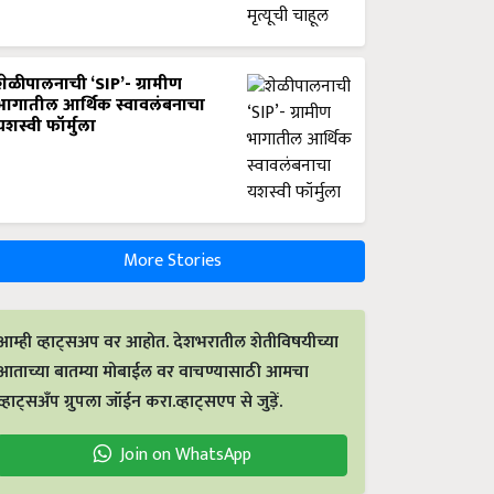
शेळीपालनाची ‘SIP’- ग्रामीण
भागातील आर्थिक स्वावलंबनाचा
यशस्वी फॉर्मुला
More Stories
आम्ही व्हाट्सअप वर आहोत. देशभरातील शेतीविषयीच्या
आताच्या बातम्या मोबाईल वर वाचण्यासाठी आमचा
व्हाट्सअँप ग्रुपला जॉईन करा.व्हाट्सएप से जुड़ें.
Join on WhatsApp