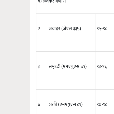
ब) लवकर येणारा
२
जवाहर (जेएस ३३५)
९५-९८
३
समृध्दी (एमएयुएस ७१)
९३-९६
४
शक्ती (एमएयुएस ८१)
९७-९८