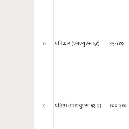
७
प्रतिकार (एमएयुएस ६१)
९५-११०
८
प्रतिष्ठा (एमएयुएस-६१-२)
१००-११०