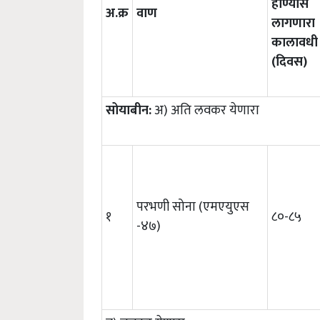
होण्यास
अ.क्र
वाण
लागणारा
कालावधी
(दिवस)
सोयाबीन:
अ) अति लवकर येणारा
परभणी सोना (एमएयुएस
१
८०-८५
-४७)