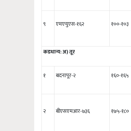
९
एमएयुएस-१६२
१००-१०३
कडधान्य: अ) तूर
१
बदनापूर-२
१६०-१६५
२
बीएसएमआर-७३६
१७५-१८०