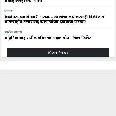
अ‍ॅग्रीव्होल्टाईक्सची आशा
बातम्या
केळी उत्पादक शेतकरी नाराज… लाखोंचा खर्च करूनही विक्री ठप्प-
आंतरराष्ट्रीय तणावासह व्यापाऱ्यांच्या दबावाचा फटका!
आरोग्य सल्ला
आधुनिक आहारातील प्रथिनांचा उत्कृष्ट स्रोत : फिश फिलेट
More News