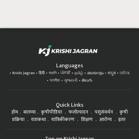
Languages
Krishi Jagran
हिंदी
বাঙালি
ਪੰਜਾਬੀ
தமிழ்
മലയാളം
ಕನ್ನಡ
ଓଡିଆ
অসমীয়া
ગુજરાતી
తెలుగు
Quick Links
होम
बातम्या
कृषीपीडिया
फलोत्पादन
पशुसंवर्धन
कृषी
प्रक्रिया
यशकथा
यांत्रिकीकरण
शिक्षण
आरोग्य
इतर
Top on Krishi Jagran