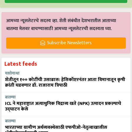
आमच्या न्यूसलेटरचे सदस्य व्हा. शेती संबंधीत देशभरातील आताच्या
बातम्या मेलवर वाचण्यासाठी आमच्या न्यूसलेटरची सदस्यता घ्या.
Subscribe Newsletters
Latest feeds
यशोगाथा
शेतीतून १०० कोटींची उलाढाल: हेलिकॉप्टरनंतर आता विमानातून कृषी
क्रांती घडवणार डॉ. राजाराम त्रिपाठी
बातम्या
ICL ने महाराष्ट्रात अत्याधुनिक विद्राव्य खते (NPK) उत्पादन प्रकल्पाचे
उद्घाटन केले
बातम्या
भारताच्या ग्रामीण अर्थव्यवस्थेसाठी एफपीओ-नेतृत्वाखालील