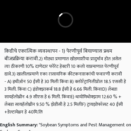
किडीचे एकात्मिक व्यवस्थापन - 1) पेरणीपूर्व बियाण्यास प्रथम
बीजप्रक्रिया करावी.
2) मोठ्या प्रमाणात खोडमाशीचा प्रादुर्भाव होत असेल
त्या ठीकाणी 10% दाणेदार फोरेट हेक्टरी 10 कलो याप्रमाणात पेरणीपूर्व
द्यावे.
3) खालीलप्रमाणे एका रासायनिक कीटकनाशकांची फवारणी करावी
-
A) इथीऑन 50 ईसी हे 30 मिली किंवा
B) क्लोरँट्रानिलीप्रोल 18.5 एससी हे
3 मिली. किंवा
C) इंडोक्झाकर्ब 18.8 ईसी हे 6.66 मिली. किंवा
D) लँबडा
सायहॅलोथ्रीन 4.9 सीएस हे 6 मिली. किंवा
E) थायोमिथोक्झाम 12.60 % +
लँबडा सायहॅलोथ्रीन 9.50 % झेडीसी हे 2.5 मिली
F) ट्रायझोफॉसट 40 ईसी
+डेल्टामेथ्रन हे 40मि.लि
English Summary:
"Soybean Symptoms and Pest Management on