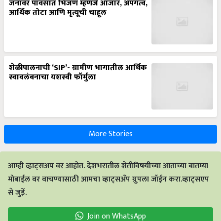
जनावर पावसात भिजणं म्हणजे आजार, अपंगत्व,
आर्थिक तोटा आणि मृत्यूची चाहूल
शेळीपालनाची ‘SIP’- ग्रामीण भागातील आर्थिक
स्वावलंबनाचा यशस्वी फॉर्मुला
More Stories
आम्ही व्हाट्सअप वर आहोत. देशभरातील शेतीविषयीच्या आताच्या बातम्या
मोबाईल वर वाचण्यासाठी आमचा व्हाट्सअँप ग्रुपला जॉईन करा.व्हाट्सएप
से जुड़ें.
Join on WhatsApp