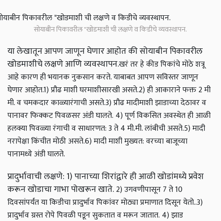
सोयाबीन पिकावरील "खोडमाशी ची लक्षणे व किडीचे व्यवस्थापन.
या लेखातून आपण जाणून घेणार आहोत की सोयाबीन पिकावरील
खोडमाशीचे लक्षणे आणि व्यवस्थापन.
खरं तर हे कीड पिकांचे मोठे शत्रू
आहे कारण ही भयानक नुकसान करते. याबाबत आपण सविस्तर जाणून
घेणार आहोत.
1) प्रौढ माशी घरमाशीसारखी असते.
2) ही आकाराने फक्त 2 मी
मी. व चमकदार काळ्या
रंगाची असते.
3) प्रौढ मादीमाशी झाडाच्या देठावर व
पानावर फिक्कट पिवळसर अंडी घालते.
4) पूर्ण विकसित अवस्थेत ही आळी
हलक्या पिवळ्या रंगाची व साधारणत: 3 ते 4 मी.मी. लांबीची असते.
5) मादी
नरापेक्षा किंचीत मोठी असते.
6) मादी माशी मुख्यत: वरच्या बाजूच्या
पानामध्ये अंडी घालते.
प्रादुर्भावाची लक्षणे: 1) पानाच्या शिरांद्वारे ही आळी खोडांमध्ये प्रवेश
करून खोडाचा गाभा पोखरून खाते.
2) उगवणीपासून 7 ते 10
दिवसांपर्यंत या किडीचा प्रादुर्भाव पिकांवर मोठ्या प्रमाणात दिसून येतो..
3)
प्रादुर्भाव ग्रस्त रोपे पिवळी पडून सुकतात व मरून जातात.
4) झाड