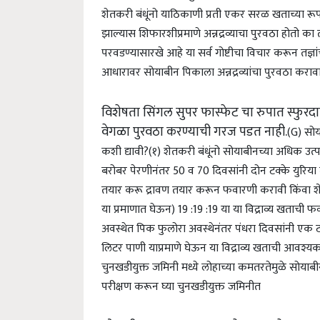
शेतकरी बंधूंनो याठिकाणी प्रती एकर सरळ खताच्या रूपा
झाल्यास शिफारशीप्रमाणे अन्नद्रव्याचा पुरवठा होतो का त
परवडण्यासारखे आहे या सर्व गोष्टीचा विचार करून तज्ञ
आधारावर सोयाबीन पिकाला अन्नद्रव्यांचा पुरवठा कराव
विशेषता सिंगल सुपर फास्फेट चा रुपात स्फुरदाच
वेगळा पुरवठा करण्याची गरज पडत नाही.
(G) सोय
कशी द्यावी?
(१) शेतकरी बंधूंनो सोयाबीनच्या अधिक उ
बरोबर पेरणीनंतर 50 व 70 दिवसांनी दोन टक्के युरिया
तयार करू द्रावण तयार करून फवारणी करावी किंवा शेंग
या प्रमाणात घेऊन) 19 :19 :19 या या विद्राव्य खताची 
अवस्थेत पिक फुलोरा अवस्थेनंतर पंधरा दिवसांनी एक टक
लिटर पाणी याप्रमाणे घेऊन या विद्राव्य खताची आवश्
चुनखडीयुक्त जमिनी मध्ये लोहाच्या कमतरतेमुळे सोयाबी
परीक्षण करून घ्या चुनखडीयुक्त जमिनीत
लोहाची कमतरता असल्यास फेरस सल्फेट 0.5% (5