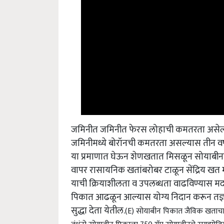
जमिनीत जमिनीत फेरस लोहाची कमतरता असेल 
जमिनीमध्ये बोरॉनची कमतरता असल्यास तीन वर्ष
या प्रमाणात घेऊन शेणखतात मिसळून सोयाबीनच्या प
वापर रासायनिक खतांबरोबर टाळून सेंद्रिय खत म्ह
याची क्रियाशीलता व उपलब्धता वाढविण्यास मदत हो
पिकात आढळून आल्यास योग्य निदान करून तज्ञांच्य
सुद्धा देता येतील.
(E) सोयाबीन पिकात जैविक खताचा 
बंधूंनो सोयाबीन पिकाला 750 ग्रॅम सोयाबीनचे रायझो