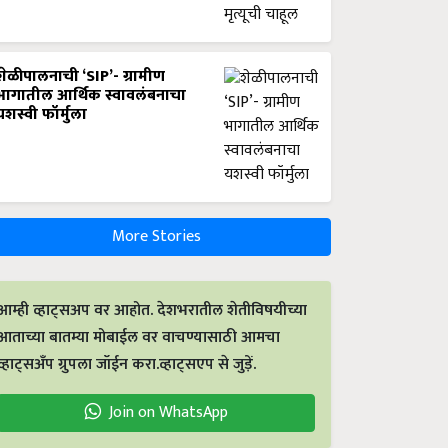
शेळीपालनाची ‘SIP’- ग्रामीण
भागातील आर्थिक स्वावलंबनाचा
यशस्वी फॉर्मुला
More Stories
आम्ही व्हाट्सअप वर आहोत. देशभरातील शेतीविषयीच्या
आताच्या बातम्या मोबाईल वर वाचण्यासाठी आमचा
व्हाट्सअँप ग्रुपला जॉईन करा.व्हाट्सएप से जुड़ें.
Join on WhatsApp