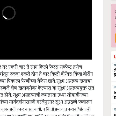
तर एकरी चार ते सहा किलो फेरस सल्फेट तसेच
य
श
ातून एकदा एकरी दोन ते चार किलो बोरॅक्स किंवा बोरॉन
व
िकाला पेरणीच्या वेळेस द्यावे. सूक्ष्म अन्नद्रव्य खताचा
णजे शेण खताबरोबर केल्यास या सूक्ष्म अन्नद्रव्ययुक्त खत
ब
ते. सूक्ष्म अन्नद्रव्याची कमतरता उभ्या सोयाबीनच्या
I
उ
ा मार्गदर्शनाखाली गरजेनुसार सुक्ष्म अन्नद्रव्ये फवारून
वापर प्रती एकर कसा, कधी, व किती प्रमाणात करावा?
शेतकरी
ब
बियम म्हणजे रायझोबियम जापोनिकम व 750 ग्रॅम पीएसबी या जिवाणू
भ