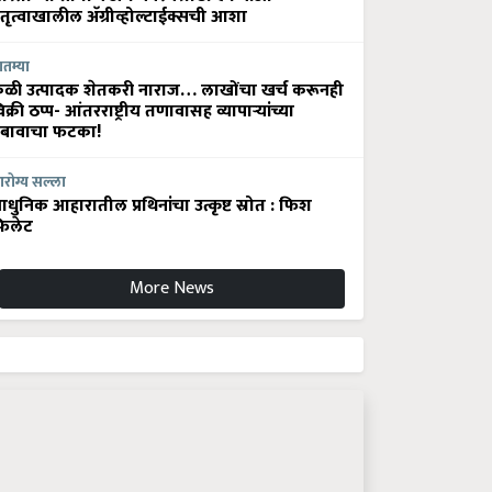
ेतृत्वाखालील अ‍ॅग्रीव्होल्टाईक्सची आशा
ातम्या
ेळी उत्पादक शेतकरी नाराज… लाखोंचा खर्च करूनही
िक्री ठप्प- आंतरराष्ट्रीय तणावासह व्यापाऱ्यांच्या
बावाचा फटका!
रोग्य सल्ला
धुनिक आहारातील प्रथिनांचा उत्कृष्ट स्रोत : फिश
िलेट
More News