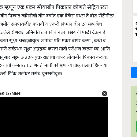
 घटक म्हणून एक एकर सोयाबीन पिकाला कोणते सेंद्रिय खत
याबीन पिकात जमिनीची तीन वर्षात एक वेळेस पंधरा ते वीस सेंटीमीटर
ऊन जमीन समपातळीत करावी व एकरी किमान दोन टन म्हणजेच
ुजलेले शेणखत जमिनीत टाकावे व नंतर वखराची पाळी देऊन हे
ात सूक्ष्म अन्नद्रव्ययुक्त खतांचा प्रति एकर वापर कसा , कधी व
्रमाणे सर्वप्रथम सूक्ष्म अन्नद्रव्य करता माती परीक्षण करून घ्या आणि
तेनुसार सूक्ष्म अन्नद्रव्ययुक्त खतांचा वापर सोयाबीन पिकात करावा.
्नद्रव्याची कमतरता जाणवते. माती परीक्षणाच्या अहवालात झिंक या
िलो झिंक सल्फेट तसेच चुनखडीयुक्त
ERTISEMENT