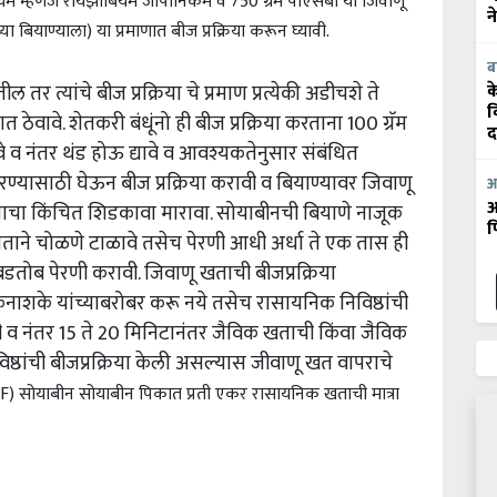
न
बियाण्याला) या प्रमाणात बीज प्रक्रिया करून घ्यावी.
ब
र त्यांचे बीज प्रक्रिया चे प्रमाण प्रत्येकी अडीचशे ते
क
 ठेवावे. शेतकरी बंधूंनो ही बीज प्रक्रिया करताना 100 ग्रॅम
व
द
व नंतर थंड होऊ द्यावे व आवश्यकतेनुसार संबंधित
करण्यासाठी घेऊन बीज प्रक्रिया करावी व बियाण्यावर जिवाणू
आ
वणाचा किंचित शिडकावा मारावा. सोयाबीनची बियाणे नाजूक
आ
फ
ाताने चोळणे टाळावे तसेच पेरणी आधी अर्धा ते एक तास ही
डतोब पेरणी करावी. जिवाणू खताची बीजप्रक्रिया
शके यांच्याबरोबर करू नये तसेच रासायनिक निविष्ठांची
ी व नंतर 15 ते 20 मिनिटानंतर जैविक खताची किंवा जैविक
विष्ठांची बीजप्रक्रिया केली असल्यास जीवाणू खत वापराचे
(F) सोयाबीन सोयाबीन पिकात प्रती एकर रासायनिक खताची मात्रा