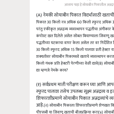
आत्ताच पाहा हे सोयाबीन पिकातील अन्नद्
(A) नेमकी सोयाबीन पिकात विदर्भासाठी खताची 
पिकात 30 किलो नत्र अधिक 60 किलो स्फुरद अधिक 30 
परंतु एकीकृत अन्नद्रव्य व्यवस्थापन पद्धतीचा अंगीकार
कंपोस्ट खत दिलेले असेल सोबत बियाण्याला जिवाणू खता
पद्धतीच्या घटकाचा वापर केला असेल तर वर निर्देशित शिफ
30 किलो स्फुरद अधिक 15 किलो पालाश प्रती हेक्‍टर य
शक्‍यतोवर सोयाबीन पिकामध्ये खताचे व्यवस्थापन करतान
किलो गंधक प्रति हेक्‍टरी पेरणीच्या वेळी द्यावे
(B) सोयाबी
द्या म्हणजे नेमके काय?
(१) सर्वप्रथम माती परीक्षण करून घ्या आणि आपल्
स्फुरद पालाश तसेच उपलब्ध सूक्ष्म अन्नद्रव्य व
शिफारशीप्रमाणे सोयाबीन पिकात अन्नद्रव्यांचे व्
आहे.
(२) सोयाबीन पिकाला शिफारशीप्रमाणे शेणखत किंव
पीएसबी या जिवाणू खताची बीजप्रक्रिया करा
(४) सोयाब