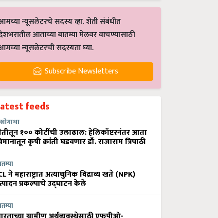
आमच्या न्यूसलेटरचे सदस्य व्हा. शेती संबंधीत
देशभरातील आताच्या बातम्या मेलवर वाचण्यासाठी
आमच्या न्यूसलेटरची सदस्यता घ्या.
Subscribe Newsletters
Latest feeds
शोगाथा
ेतीतून १०० कोटींची उलाढाल: हेलिकॉप्टरनंतर आता
िमानातून कृषी क्रांती घडवणार डॉ. राजाराम त्रिपाठी
ातम्या
CL ने महाराष्ट्रात अत्याधुनिक विद्राव्य खते (NPK)
त्पादन प्रकल्पाचे उद्घाटन केले
ातम्या
ारताच्या ग्रामीण अर्थव्यवस्थेसाठी एफपीओ-