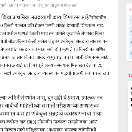
रव्याचे (खताचे व्यवस्थापन) वाचू शकतो तुमचा मोठा खर्च
#
किंवा प्राथमिक अन्नद्रव्याची काय शिफारस आहे?
सोयाबीन
किलो पालाश प्रति हेक्टर पेरणी सोबत देण्याची शिफारस आहे.
 केला असेल म्हणजे हेक्‍टरी पाच टन चांगले कुजलेले शेणखत किंवा
ची बीजप्रक्रिया केली असेल व इतर एकीकृत अन्नद्रव्य व्यवस्थापन
ारशीत अन्नद्रव्यांची मात्रा अर्धी होते म्हणजे 15 किलो नत्र अधिक
ा प्रमाणात सोयाबीनला अन्नद्रव्य पुरवठा करावा अशी शिफारस आहे.
ा सरळ खते द्यावी परंतू हे शक्य नसल्यास मिश्र खते देताना 20
न मध्ये एकीकृत अन्नद्रव्य व्यवस्थापन पद्धतीचा अंगीकार करून खते
T
या जमिनीसंदर्भात सामू, चुनखडी चे प्रमाण, उपलब्ध नत्र
 इतर बाबीची माहिती घ्या व माती परीक्षणाच्या आधारावर
यवस्थापन करा हा एकिकृत अन्नद्रव्ये व्यवस्थापनाचा पाया
ा कंपोस्ट खत द्या
(३) सोयाबीन पिकाला रायझोबियम आणि
ीन पिकात माती परीक्षणाच्या आधारावर आपल्या जमिनीमध्ये