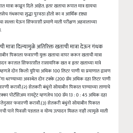
त मात्रा काढून दिले आहेत. इतर खताचा रूपात मात्र द्यायचा
सेच गंधकाचा सुद्धा पुरवठा होतो का व आर्थिक दृष्ट्या
ांचा सल्ला घेऊन शिफारशी प्रमाणे माती परीक्षण अहवालाच्या
ा.
ी मात्रा दिल्यामुळे अतिरिक्त खताची मात्रा देऊन गंधक
ाबीन पिकाला फवारणी युक्त खताचा वापर करून खताची मात्रा
त्पादन करतात शिफारशीत रासायनिक खत व इतर खताच्या मात्रे
 म्हणजे दोन किलो युरिया अधिक 100 लिटर पाणी या प्रमाणात द्रावण
ा धरण्याच्या अवस्थेत दोन टक्के (200 ग्रॅम अधिक दहा लिटर पाणी
फवारणी करावी.
(२) शेतकरी बंधूंनो सोयाबीन पिकात पाण्याच्या ताणाचे
्का पोटॅशिअम नायट्रेट म्हणजेच 100 ग्रॅम 13 : 0 : 45 अधिक दहा
यकतेनुसार फवारणी करावी.
(३) शेतकरी बंधुंनो सोयाबीन पिकात
नची पाने पिवळी पडतात व योग्य उत्पादन मिळत नाही त्यामुळे माती
0 ग्रॅम) + 0.25 टक्के (25 ग्रॅम) कळीचा चुना अधिक