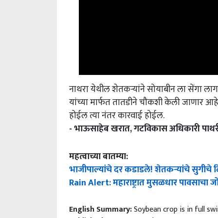
नाथरा येथील शेतकऱ्यांने सोयाबीन ला सेंगा ला
यांच्या मार्फत तातडीने चौकशी केली जाणार आहे
होईल त्या नंतर कारवाई होईल.
- भाऊसाहेब खरात, गटविकास अधिकारी पाथर
महत्वाच्या बातम्या:
भाजीपाल्यांचे दर कडाडले! शेतकऱ्यांचे सुगीचे
Rain Alert: महाराष्ट्रात मुसळधार पावसाचा जो
English Summary:
Soybean crop is in full sw
Published on:
15 September 2022, 11:59 IST