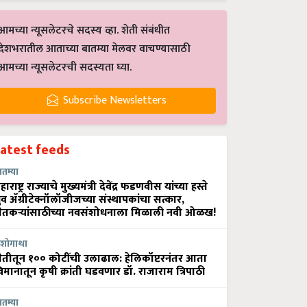
आमच्या न्यूसलेटरचे सदस्य व्हा. शेती संबंधीत
देशभरातील आताच्या बातम्या मेलवर वाचण्यासाठी
आमच्या न्यूसलेटरची सदस्यता घ्या.
Subscribe Newsletters
Latest feeds
ातम्या
हाराष्ट्र राज्याचे मुख्यमंत्री देवेंद्र फडणवीस यांच्या हस्ते
्रुव ॲग्रीटेक्नॉलॉजीजच्या संस्थापकांचा सत्कार,
ेतकऱ्यांसाठीच्या नवसंशोधनाला मिळाली नवी ओळख!
शोगाथा
ेतीतून १०० कोटींची उलाढाल: हेलिकॉप्टरनंतर आता
िमानातून कृषी क्रांती घडवणार डॉ. राजाराम त्रिपाठी
ातम्या