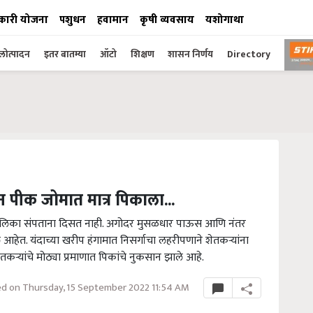
कारी योजना
पशुधन
हवामान
कृषी व्यवसाय
यशोगाथा
ोत्पादन
इतर बातम्या
ऑटो
शिक्षण
शासन निर्णय
Directory
 पीक जोमात मात्र पिकाला...
मालिका संपताना दिसत नाही. अगोदर मुसळधार पाऊस आणि नंतर
े आहेत. यंदाच्या खरीप हंगामात निसर्गाचा लहरीपणाने शेतकऱ्यांना
ऱ्यांचे मोठ्या प्रमाणात पिकांचे नुकसान झाले आहे.
d on Thursday, 15 September 2022 11:54 AM