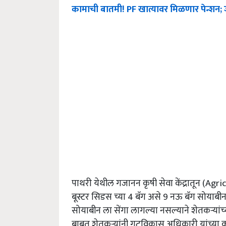
कामाची बातमी! PF खात्यावर मिळणार पेन्शन;
पाथरी येथील गजानन कृषी सेवा केंद्रातून (Agr
बूस्टर सिडस च्या 4 बॅग असे 9 नऊ बॅग सोयाबीन
सोयाबीन ला सेंगा लागल्या नसल्याने शेतकऱ्यां
बाबत शेतकऱ्यांनी गटविकास अधिकारी यांच्या क