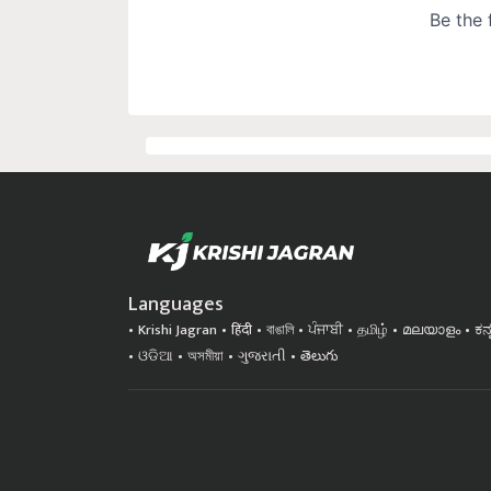
Languages
Krishi Jagran
हिंदी
বাঙালি
ਪੰਜਾਬੀ
தமிழ்
മലയാളം
ಕನ
ଓଡିଆ
অসমীয়া
ગુજરાતી
తెలుగు