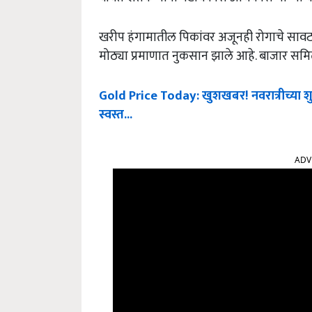
खरीप हंगामातील पिकांवर अजूनही रोगाचे सावट
मोठ्या प्रमाणात नुकसान झाले आहे. बाजार समि
Gold Price Today: खुशखबर! नवरात्रीच्या शुभम
स्वस्त...
ADV