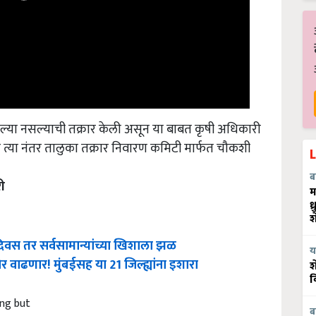
गल्या नसल्याची तक्रार केली असून या बाबत कृषी अधिकारी
 त्या नंतर तालुका तक्रार निवारण कमिटी मार्फत चौकशी
ी
ब
म
ध
श
 दिवस तर सर्वसामान्यांच्या खिशाला झळ
य
र वाढणार! मुंबईसह या 21 जिल्ह्यांना इशारा
श
व
ing but
ब