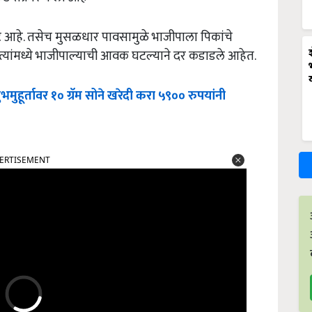
 आहे. तसेच मुसळधार पावसामुळे भाजीपाला पिकांचे
त्यांमध्ये भाजीपाल्याची आवक घटल्याने दर कडाडले आहेत.
ुहूर्तावर १० ग्रॅम सोने खरेदी करा ५९०० रुपयांनी
ERTISEMENT