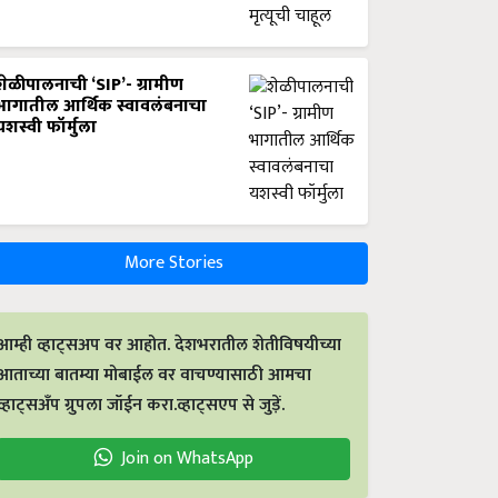
शेळीपालनाची ‘SIP’- ग्रामीण
भागातील आर्थिक स्वावलंबनाचा
यशस्वी फॉर्मुला
More Stories
आम्ही व्हाट्सअप वर आहोत. देशभरातील शेतीविषयीच्या
आताच्या बातम्या मोबाईल वर वाचण्यासाठी आमचा
व्हाट्सअँप ग्रुपला जॉईन करा.व्हाट्सएप से जुड़ें.
Join on WhatsApp