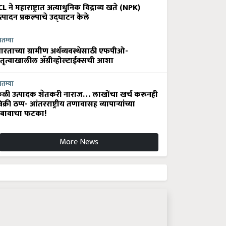
CL ने महाराष्ट्रात अत्याधुनिक विद्राव्य खते (NPK)
त्पादन प्रकल्पाचे उद्घाटन केले
ातम्या
ारताच्या ग्रामीण अर्थव्यवस्थेसाठी एफपीओ-
ेतृत्वाखालील अ‍ॅग्रीव्होल्टाईक्सची आशा
ातम्या
ेळी उत्पादक शेतकरी नाराज… लाखोंचा खर्च करूनही
िक्री ठप्प- आंतरराष्ट्रीय तणावासह व्यापाऱ्यांच्या
बावाचा फटका!
More News