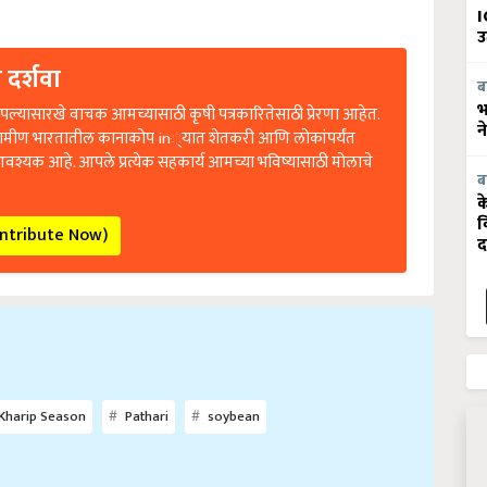
I
उ
 दर्शवा
ब
ल्यासारखे वाचक आमच्यासाठी कृषी पत्रकारितेसाठी प्रेरणा आहेत.
भ
रामीण भारतातील कानाकोप in्यात शेतकरी आणि लोकांपर्यंत
न
आवश्यक आहे. आपले प्रत्येक सहकार्य आमच्या भविष्यासाठी मोलाचे
ब
क
व
ontribute Now)
द
Kharip Season
Pathari
soybean