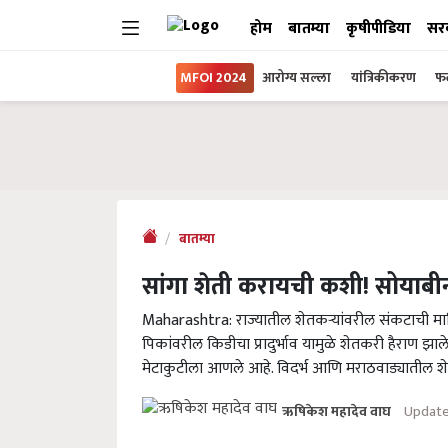
होम
बातम्या
कृषीपीडिया
सर
MFOI 2024
आरोग्य सल्ला
यांत्रिकीकरण
फल
बातम्या
सांगा शेती करायची कशी! सोयाबीन
Maharashtra: राज्यातील शेतकऱ्यांवरील संकटाची 
पिकांवरील किडीचा प्रादुर्भाव यामुळे शेतकरी हैराण झाल
मेटाकुटीला आणले आहे. विदर्भ आणि मराठवाड्यातील शेतक
Update
ऋषिकेश महादेव वाघ