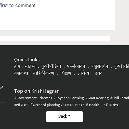
Quick Links
होम
बातम्या
कृषीपीडिया
फलोत्पादन
पशुसंवर्धन
कृषी प्रक
यशकथा
यांत्रिकीकरण
शिक्षण
आरोग्य
इतर
್ನಡ
Top on Krishi Jagran
Government Schemes
Soybean Farming
Goat Rearing
Chili Farm
कृषी प्रक्रिया
Orchard planting / फळबाग लागवड
Health मानवी आरोग्य
Back