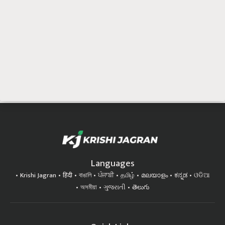
Languages
Krishi Jagran
हिंदी
বাঙালি
ਪੰਜਾਬੀ
தமிழ்
മലയാളം
ಕನ್ನಡ
ଓଡିଆ
অসমীয়া
ગુજરાતી
తెలుగు