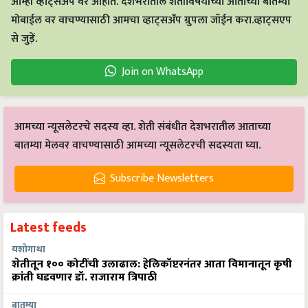
आम्ही व्हाट्सअप वर आहोत. देशभरातील शेतीविषयीच्या आताच्या बातम्या
मोबाईल वर वाचण्यासाठी आमचा व्हाट्सअँप ग्रुपला जॉईन करा.व्हाट्सएप
से जुड़ें.
Join on WhatsApp
आमच्या न्यूसलेटरचे सदस्य व्हा. शेती संबंधीत देशभरातील आताच्या
बातम्या मेलवर वाचण्यासाठी आमच्या न्यूसलेटरची सदस्यता घ्या.
Subscribe Newsletters
Latest feeds
यशोगाथा
शेतीतून १०० कोटींची उलाढाल: हेलिकॉप्टरनंतर आता विमानातून कृषी
क्रांती घडवणार डॉ. राजाराम त्रिपाठी
बातम्या