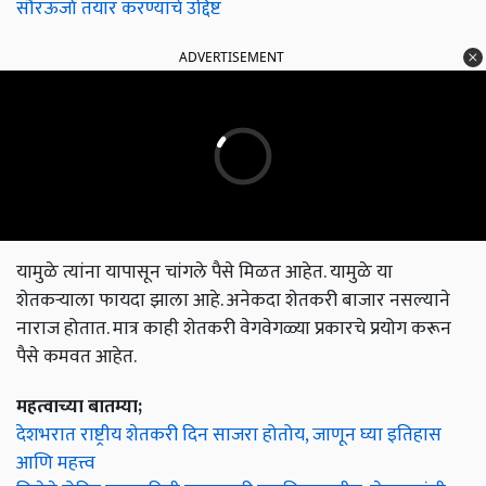
सौरऊर्जा तयार करण्याचे उद्दिष्ट
ADVERTISEMENT
यामुळे त्यांना यापासून चांगले पैसे मिळत आहेत. यामुळे या
शेतकऱ्याला फायदा झाला आहे. अनेकदा शेतकरी बाजार नसल्याने
नाराज होतात. मात्र काही शेतकरी वेगवेगळ्या प्रकारचे प्रयोग करून
पैसे कमवत आहेत.
महत्वाच्या बातम्या;
देशभरात राष्ट्रीय शेतकरी दिन साजरा होतोय, जाणून घ्या इतिहास
आणि महत्त्व