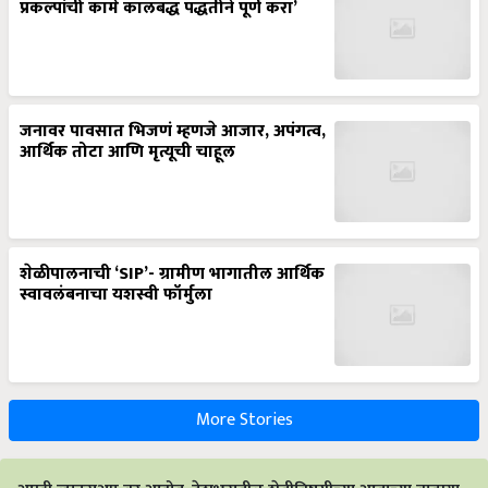
प्रकल्पांची कामे कालबद्ध पद्धतीने पूर्ण करा’
जनावर पावसात भिजणं म्हणजे आजार, अपंगत्व,
आर्थिक तोटा आणि मृत्यूची चाहूल
शेळीपालनाची ‘SIP’- ग्रामीण भागातील आर्थिक
स्वावलंबनाचा यशस्वी फॉर्मुला
More Stories