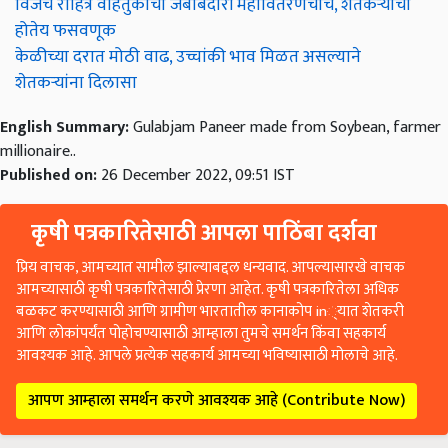
विजेचे रोहित्र वाहतुकीची जबाबदारी महावितरणचीच, शेतकऱ्यांची
होतेय फसवणूक
केळीच्या दरात मोठी वाढ, उच्चांकी भाव मिळत असल्याने
शेतकऱ्यांना दिलासा
English Summary:
Gulabjam Paneer made from Soybean, farmer
millionaire..
Published on:
26 December 2022, 09:51 IST
कृषी पत्रकारितेसाठी आपला पाठिंबा दर्शवा
प्रिय वाचक, आमच्यात सामील झाल्याबद्दल धन्यवाद. आपल्यासारखे वाचक
आमच्यासाठी कृषी पत्रकारितेसाठी प्रेरणा आहेत. कृषी पत्रकारितेला अधिक
बळकट करण्यासाठी आणि ग्रामीण भारतातील कानाकोप in्यात शेतकरी
आणि लोकांपर्यंत पोहोचण्यासाठी आम्हाला तुमचे समर्थन किंवा सहकार्य
आवश्यक आहे. आपले प्रत्येक सहकार्य आमच्या भविष्यासाठी मोलाचे आहे.
आपण आम्हाला समर्थन करणे आवश्यक आहे (Contribute Now)