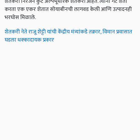
शेतकरी निरंजन कुटे अल्पभूधारक शेतकरी आहेत. त्यांनी गट शेती
करता एक एकर शेतात सोयाबीनची लागवड केली आणि उत्पादनही
भरघोस मिळाले.
शेतकरी नेते राजू शेट्टी यांची केंद्रीय मंत्र्यांकडे तक्रार, विमान प्रवासात
घडला धक्कादायक प्रकार