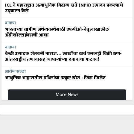
ICL ने महाराष्ट्रात अत्याधुनिक विद्राव्य खते (NPK) उत्पादन प्रकल्पाचे
उद्घाटन केले
बातम्या
भारताच्या ग्रामीण अर्थव्यवस्थेसाठी एफपीओ-नेतृत्वाखालील
अ‍ॅग्रीव्होल्टाईक्सची आशा
बातम्या
केळी उत्पादक शेतकरी नाराज… लाखोंचा खर्च करूनही विक्री ठप्प-
आंतरराष्ट्रीय तणावासह व्यापाऱ्यांच्या दबावाचा फटका!
आरोग्य सल्ला
आधुनिक आहारातील प्रथिनांचा उत्कृष्ट स्रोत : फिश फिलेट
More News