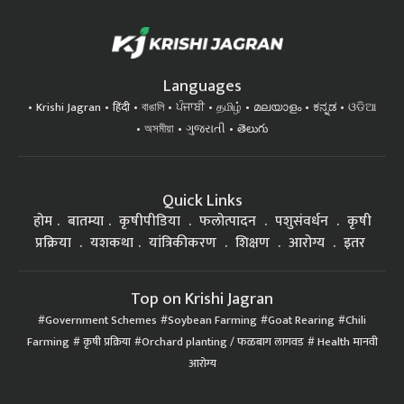
Languages
Krishi Jagran
हिंदी
বাঙালি
ਪੰਜਾਬੀ
தமிழ்
മലയാളം
ಕನ್ನಡ
ଓଡିଆ
অসমীয়া
ગુજરાતી
తెలుగు
Quick Links
होम
बातम्या
कृषीपीडिया
फलोत्पादन
पशुसंवर्धन
कृषी
प्रक्रिया
यशकथा
यांत्रिकीकरण
शिक्षण
आरोग्य
इतर
Top on Krishi Jagran
Government Schemes
Soybean Farming
Goat Rearing
Chili
Farming
कृषी प्रक्रिया
Orchard planting / फळबाग लागवड
Health मानवी
आरोग्य