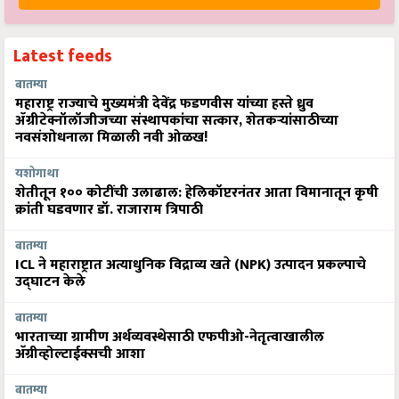
Latest feeds
बातम्या
महाराष्ट्र राज्याचे मुख्यमंत्री देवेंद्र फडणवीस यांच्या हस्ते ध्रुव
ॲग्रीटेक्नॉलॉजीजच्या संस्थापकांचा सत्कार, शेतकऱ्यांसाठीच्या
नवसंशोधनाला मिळाली नवी ओळख!
यशोगाथा
शेतीतून १०० कोटींची उलाढाल: हेलिकॉप्टरनंतर आता विमानातून कृषी
क्रांती घडवणार डॉ. राजाराम त्रिपाठी
बातम्या
ICL ने महाराष्ट्रात अत्याधुनिक विद्राव्य खते (NPK) उत्पादन प्रकल्पाचे
उद्घाटन केले
बातम्या
भारताच्या ग्रामीण अर्थव्यवस्थेसाठी एफपीओ-नेतृत्वाखालील
अ‍ॅग्रीव्होल्टाईक्सची आशा
बातम्या