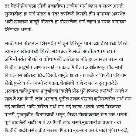
तर मेलॅनोग्रोमायझा सोजी प्रजातीच्या अळीचा मार्ग लहान व सरळ असतो.
सुरवातीला हा मार्ग पांढरा व नंतर तपकिरी दिसतो. तीन पानांच्या अवस्थेत
अळी खालच्या बाजूने पोखरते. हा पोखरलेला मार्ग लहान व सरळ पानाच्या
शिरेपर्यंत असतो.
अळी पान पोखरून शिरेपर्यंत पोचून शिरेतून पानाच्या देठामध्ये शिरते.
त्यानंतर खोडामध्ये शिरते. अशाप्रकारे अळी आतील भाग खात
जमिनीपर्यंत पोचते व कोषामध्ये जाते.
झाड मोठे झाल्यानंतर वरून या
किडीचा प्रादुर्भाव जाणवत नाही. फक्त जमिनीजवळ खोडामधून प्रौढ माशी
निघाल्यास खोडाला छिद्र दिसते. यामुळे झाडाच्या वाढीवर विपरीत परिणाम
होतो. फुले व शेंगा कमी लागतात. शेंगांमध्ये दाणे लहान व सुरकुतलेले
असतात.
चक्रीभुंग्याचा प्रादुर्भाव
या किडींचे प्रौढ भुंगे फिकट तपकिरी रंगाचे व
सात ते दहा मि.मी. लांब असतात. पुढील टणक पंखाचा शरीराकडील अर्धा भाग
गर्द तपकिरी आणि उर्वरित अर्धा भाग गर्द काळा असतो. अळी पिवळसर
पांढरी, गुळगुळीत, बिनपायाची असून, तिच्या डोक्‍याकडील भाग जाड असतो.
पूर्ण वाढलेली अळी 19 ते 22 मि.मी. लांब असते.
नुकसानीचा प्रकार - या
किडीची अळी तसेच प्रौढ अवस्था पिकाचे नुकसान करते. मादी भुंगेरा फांदी,