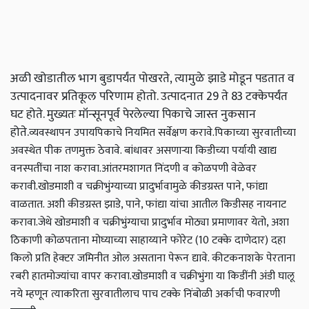
अळी खोडातील भाग बुडापर्यंत पोखरते, त्यामुळे झाडे मोडून पडतात व
उत्पादनावर प्रतिकूल परिणाम होतो. उत्पादनात 29 ते 83 टक्केपर्यंत
घट होते. मुख्यतः मॉन्सूनपूर्व पेरलेल्या पिकाचे जास्त नुकसान
होते.
व्यवस्थापन उपाय
पिकाचे नियमित सर्वेक्षण करावे.
पिकाच्या सुरवातीच्या
अवस्थेत पीक तणमुक्त ठेवावे. बांधावर असणाऱ्या किडीच्या पर्यायी खाद्य
वनस्पतींचा नाश करावा.
आंतरमशागत निंदणी व कोळपणी वेळेवर
करावी.
खोडमाशी व चक्रीभुंग्याच्या प्रादुर्भावामुळे कीडग्रस्त पाने, फांद्या
वाळतात. अशी कीडग्रस्त झाडे, पाने, फांद्या यांचा आतील किडीसह नायनाट
करावा.
जेथे खोडमाशी व चक्रीभुंग्याचा प्रादुर्भाव मोठ्या प्रमाणावर येतो, अशा
ठिकाणी कोळपताना मोघ्याच्या साहाय्याने फोरेट (10 टक्के दाणेदार) दहा
किलो प्रति हेक्‍टर जमिनीत ओल असताना पेरून द्यावे. कीटकनाशके पेरताना
रबरी हातमोज्यांचा वापर करावा.
खोडमाशी व चक्रीभुंगा या किडींनी अंडी घालू
नये म्हणून त्याकरिता सुरवातीलाच पाच टक्के निंबोळी अर्काची फवारणी