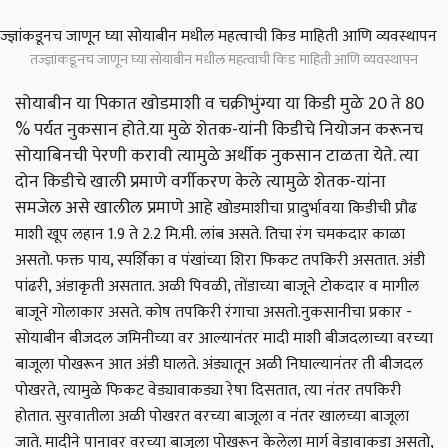
तज्ज्ञांकडूनच जाणून घ्या सोयाबीन मधील महत्वाची किड माहिती आणि व्यवस्थापन
सोयाबीन या पिकात खोडमाशी व चक्रीभुंग्या या किडी मुळे 20 ते 80
% पर्यत नुकसान होते.या मुळे शेतक-यांनी किडीचे नियोजन करूनच
सोयाबिनची पेरणी करावी त्यामुळे अर्थीक नुकसान टाळता येते. त्या
दोन किडीचे खाली प्रमाणे वर्गीकरण केले त्यामुळे शेतक-यांना
समजेल असे खालील प्रमाणे आहे
खो
डमाशीचा प्रादुर्भाव
या किडीची प्रौढ
माशी खूप लहान 1.9 ते 2.2 मि.मी. लांब असते. तिचा रंग चमकदार काळा
असतो. फक्त पाय, स्पर्शिका व पंखांच्या शिरा फिकट तपकिरी असतात. अंडी
पांढरी, अंडाकृती असतात. अळी पिवळी, तोंडाच्या बाजूने टोकदार व मागील
बाजूने गोलाकार असते. कोष तपकिरी रंगाचा असतो.
नुकसानीचा प्रकार -
सोयाबीन बीजदल जमिनीच्या वर आल्यानंतर मादी माशी बीजदलाच्या वरच्या
बाजूला पोखरून आत अंडी घालते. अंड्यातून अळी निघाल्यानंतर ती बीजदल
पोखरते, त्यामुळे फिकट वेड्यावाकड्या रेषा दिसतात, त्या नंतर तपकिरी
होतात. सुरवातीला अळी पोखरत वरच्या बाजूला व नंतर खालच्या बाजूला
जाते. मादीने पानावर वरच्या बाजूला पोखरून केलेला मार्ग वेडावाकडा असतो,