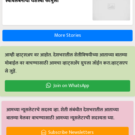
स्वावलंबनाचा यशस्वी फॉर्मुला
More Stories
आम्ही व्हाट्सअप वर आहोत. देशभरातील शेतीविषयीच्या आताच्या बातम्या
मोबाईल वर वाचण्यासाठी आमचा व्हाट्सअँप ग्रुपला जॉईन करा.व्हाट्सएप
से जुड़ें.
Join on WhatsApp
आमच्या न्यूसलेटरचे सदस्य व्हा. शेती संबंधीत देशभरातील आताच्या
बातम्या मेलवर वाचण्यासाठी आमच्या न्यूसलेटरची सदस्यता घ्या.
Subscribe Newsletters