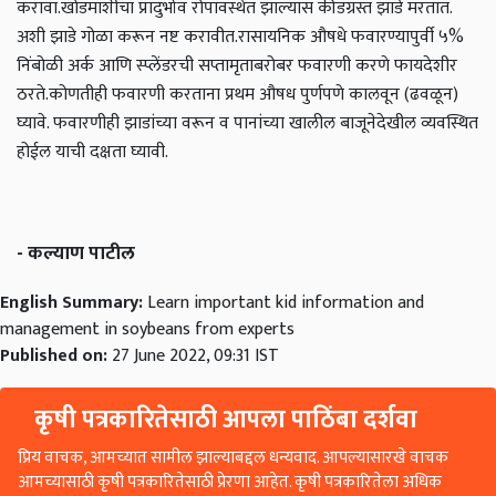
करावा.
खोडमाशीचा प्रादुर्भाव रोपावस्थेत झाल्यास कीडग्रस्त झाडे मरतात.
अशी झाडे गोळा करून नष्ट करावीत.
रासायनिक औषधे फवारण्यापुर्वी ५%
निंबोळी अर्क आणि स्प्लेंडरची सप्तामृताबरोबर फवारणी करणे फायदेशीर
ठरते.
कोणतीही फवारणी करताना प्रथम औषध पुर्णपणे कालवून (ढवळून)
घ्यावे. फवारणीही झाडांच्या वरून व पानांच्या खालील बाजूनेदेखील व्यवस्थित
होईल याची दक्षता घ्यावी.
- कल्याण पाटील
English Summary:
Learn important kid information and
management in soybeans from experts
Published on:
27 June 2022, 09:31 IST
कृषी पत्रकारितेसाठी आपला पाठिंबा दर्शवा
प्रिय वाचक, आमच्यात सामील झाल्याबद्दल धन्यवाद. आपल्यासारखे वाचक
आमच्यासाठी कृषी पत्रकारितेसाठी प्रेरणा आहेत. कृषी पत्रकारितेला अधिक