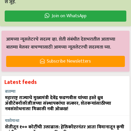
से जुड़ें.
Join on WhatsApp
आमच्या न्यूसलेटरचे सदस्य व्हा. शेती संबंधीत देशभरातील आताच्या
बातम्या मेलवर वाचण्यासाठी आमच्या न्यूसलेटरची सदस्यता घ्या.
Subscribe Newsletters
Latest feeds
बातम्या
महाराष्ट्र राज्याचे मुख्यमंत्री देवेंद्र फडणवीस यांच्या हस्ते ध्रुव
ॲग्रीटेक्नॉलॉजीजच्या संस्थापकांचा सत्कार, शेतकऱ्यांसाठीच्या
नवसंशोधनाला मिळाली नवी ओळख!
यशोगाथा
शेतीतून १०० कोटींची उलाढाल: हेलिकॉप्टरनंतर आता विमानातून कृषी