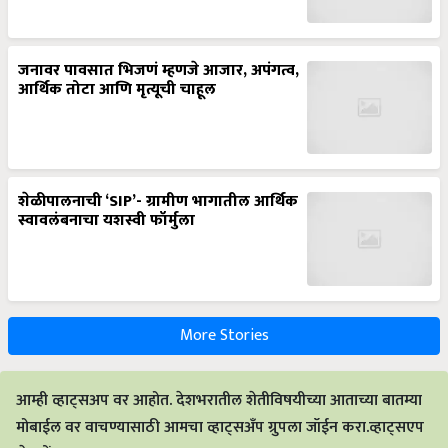
जनावर पावसात भिजणं म्हणजे आजार, अपंगत्व,
आर्थिक तोटा आणि मृत्यूची चाहूल
शेळीपालनाची ‘SIP’- ग्रामीण भागातील आर्थिक
स्वावलंबनाचा यशस्वी फॉर्मुला
More Stories
आम्ही व्हाट्सअप वर आहोत. देशभरातील शेतीविषयीच्या आताच्या बातम्या
मोबाईल वर वाचण्यासाठी आमचा व्हाट्सअँप ग्रुपला जॉईन करा.व्हाट्सएप