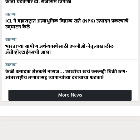
क्रांती घडवणार डॉ. राजाराम त्रिपाठी
बातम्या
ICL ने महाराष्ट्रात अत्याधुनिक विद्राव्य खते (NPK) उत्पादन प्रकल्पाचे
उद्घाटन केले
बातम्या
भारताच्या ग्रामीण अर्थव्यवस्थेसाठी एफपीओ-नेतृत्वाखालील
अ‍ॅग्रीव्होल्टाईक्सची आशा
बातम्या
केळी उत्पादक शेतकरी नाराज… लाखोंचा खर्च करूनही विक्री ठप्प-
आंतरराष्ट्रीय तणावासह व्यापाऱ्यांच्या दबावाचा फटका!
More News