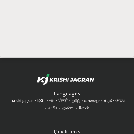
Languages
Krishi Jagran
हिंदी
বাঙালি
ਪੰਜਾਬੀ
தமிழ்
മലയാളം
ಕನ್ನಡ
ଓଡିଆ
অসমীয়া
ગુજરાતી
తెలుగు
Quick Links