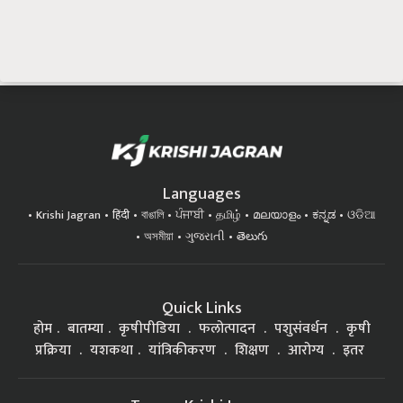
Languages
Krishi Jagran
हिंदी
বাঙালি
ਪੰਜਾਬੀ
தமிழ்
മലയാളം
ಕನ್ನಡ
ଓଡିଆ
অসমীয়া
ગુજરાતી
తెలుగు
Quick Links
होम
बातम्या
कृषीपीडिया
फलोत्पादन
पशुसंवर्धन
कृषी
प्रक्रिया
यशकथा
यांत्रिकीकरण
शिक्षण
आरोग्य
इतर