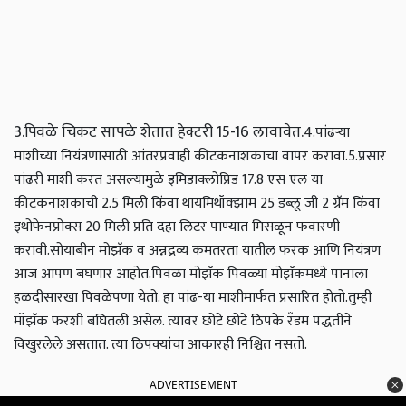
3.पिवळे चिकट सापळे शेतात हेक्टरी 15-16 लावावेत.
4.पांढऱ्या
माशीच्या नियंत्रणासाठी आंतरप्रवाही कीटकनाशकाचा वापर करावा.
5.प्रसार
पांढरी माशी करत असल्यामुळे इमिडाक्लोप्रिड 17.8 एस एल या
कीटकनाशकाची 2.5 मिली किंवा थायमिथॉक्झाम 25 डब्लू जी 2 ग्रॅम किंवा
इथोफेनप्रोक्स 20 मिली प्रति दहा लिटर पाण्यात मिसळून फवारणी
करावी.सोयाबीन मोझॅक व अन्नद्रव्य कमतरता यातील फरक आणि नियंत्रण
आज आपण बघणार आहोत.
पिवळा मोझॅक
पिवळ्या मोझॅकमध्ये पानाला
हळदीसारखा पिवळेपणा येतो. हा पांढ-या माशीमार्फत प्रसारित होतो.
तुम्ही
मॉझॅक फरशी बघितली असेल. त्यावर छोटे छोटे ठिपके रॅंडम पद्धतीने
विखुरलेले असतात. त्या ठिपक्यांचा आकारही निश्चित नसतो.
ADVERTISEMENT