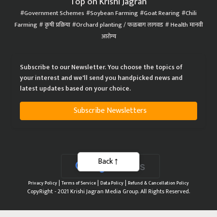
Top on Krishi Jagran
Government Schemes
Soybean Farming
Goat Rearing
Chili
Farming
कृषी प्रक्रिया
Orchard planting / फळबाग लागवड
Health मानवी
आरोग्य
Subscribe to our Newsletter. You choose the topics of
your interest and we'll send you handpicked news and
latest updates based on your choice.
Subscribe Newsletters
Back
|
|
|
Privacy Policy
Terms of Service
Data Policy
Refund & Cancellation Policy
CopyRight - 2021 Krishi Jagran Media Group. All Rights Reserved.