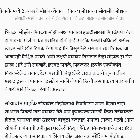
सोयाबीनमध्ये 2 प्रकारचे मोझॅक येतात – पिवळा मोझॅक व सोयाबीन मोझॅक
पिवळा मोझॅक
पिवळ्या मोझॅकमध्ये पानाला हळदीसारखा पिवळेपणा येतो.
हा पांढ-या माशीमार्फत प्रसारित होतो.
तुम्ही मॉझॅक फरशी बघितली असेल.
त्यावर छोटे छोटे ठिपके रॅंडम पद्धतीने विखुरलेले असतात. त्या ठिपक्यांचा
आकारही निश्चित नसतो. अशी लक्षणे पानावर दिसतात तेव्हा मोझॅक हा रोग
झाला आहे असे समजावे. हिरवट पिवळे, पिवळसर ठिपके एकमेकांत
मिसळलेले असतात, रॅंडम पद्धतीने विखुरलेले असतात. असे सुरूवातीला
एखाद दुस-या पानावर दिसते व बाकीची पाने हिरवी असतात. त्यानंतर नवीन
येणारी पाने पिवळ्या रंगाची असतात.
सोयाबीन मोझॅक:
सोयाबीन मोझॅकमध्ये पिवळेपणा जास्त दिसत नाही.
साधारण पिवळी छटा पानावर येते. पानं कुस्करल्यासारखी किंवा वेडीवाकडी
होतात. पानाच्या कडा खालच्या बाजूला वळतात. पानांचा आकार घटतो आणि
सोयाबीन पिकाची उंचीसुद्धा घटलेली दिसून येते. हा बियाण्यामार्फत प्रसारित
होतो.
अन्नद्रव्य कमतरता:
- याशिवाय लोह, जस्त नत्र, मॅग्नेशियम, पोटॅश इ.