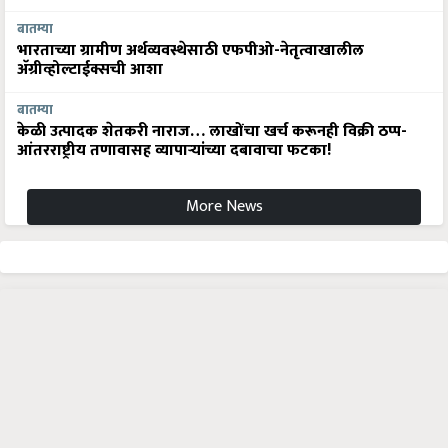
बातम्या
भारताच्या ग्रामीण अर्थव्यवस्थेसाठी एफपीओ-नेतृत्वाखालील
अ‍ॅग्रीव्होल्टाईक्सची आशा
बातम्या
केळी उत्पादक शेतकरी नाराज… लाखोंचा खर्च करूनही विक्री ठप्प-
आंतरराष्ट्रीय तणावासह व्यापाऱ्यांच्या दबावाचा फटका!
More News