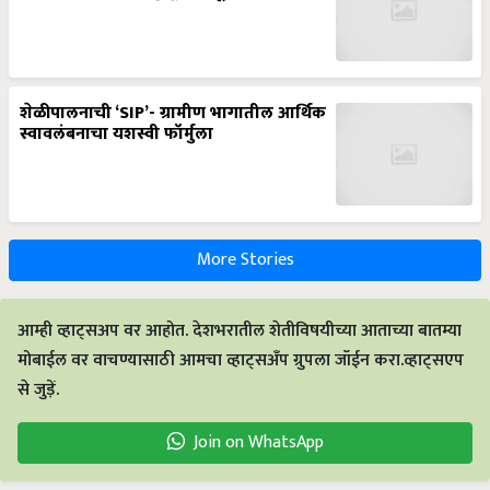
शेळीपालनाची ‘SIP’- ग्रामीण भागातील आर्थिक
स्वावलंबनाचा यशस्वी फॉर्मुला
More Stories
आम्ही व्हाट्सअप वर आहोत. देशभरातील शेतीविषयीच्या आताच्या बातम्या
मोबाईल वर वाचण्यासाठी आमचा व्हाट्सअँप ग्रुपला जॉईन करा.व्हाट्सएप
से जुड़ें.
Join on WhatsApp