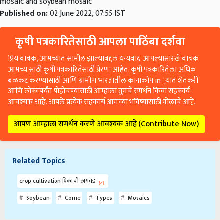
mosaic and soybean mosaic
Published on:
02 June 2022, 07:55 IST
कृषी पत्रकारितेसाठी आपला पाठिंबा दर्शवा
प्रिय वाचक, आमच्यात सामील झाल्याबद्दल धन्यवाद. आपल्यासारखे वाचक
आमच्यासाठी कृषी पत्रकारितेसाठी प्रेरणा आहेत. कृषी पत्रकारितेला अधिक
बळकट करण्यासाठी आणि ग्रामीण भारतातील कानाकोप in्यात शेतकरी
आणि लोकांपर्यंत पोहोचण्यासाठी आम्हाला तुमचे समर्थन किंवा सहकार्य
आवश्यक आहे. आपले प्रत्येक सहकार्य आमच्या भविष्यासाठी मोलाचे आहे.
आपण आम्हाला समर्थन करणे आवश्यक आहे (Contribute Now)
Related Topics
crop cultivation पिकाची लागवड
Soybean
Come
Types
Mosaics