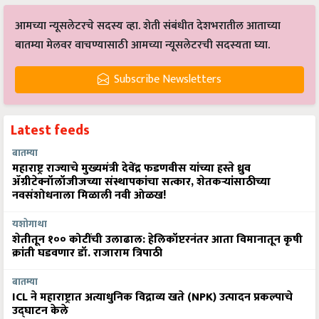
आमच्या न्यूसलेटरचे सदस्य व्हा. शेती संबंधीत देशभरातील आताच्या
बातम्या मेलवर वाचण्यासाठी आमच्या न्यूसलेटरची सदस्यता घ्या.
Subscribe Newsletters
Latest feeds
बातम्या
महाराष्ट्र राज्याचे मुख्यमंत्री देवेंद्र फडणवीस यांच्या हस्ते ध्रुव
ॲग्रीटेक्नॉलॉजीजच्या संस्थापकांचा सत्कार, शेतकऱ्यांसाठीच्या
नवसंशोधनाला मिळाली नवी ओळख!
यशोगाथा
शेतीतून १०० कोटींची उलाढाल: हेलिकॉप्टरनंतर आता विमानातून कृषी
क्रांती घडवणार डॉ. राजाराम त्रिपाठी
बातम्या
ICL ने महाराष्ट्रात अत्याधुनिक विद्राव्य खते (NPK) उत्पादन प्रकल्पाचे
उद्घाटन केले