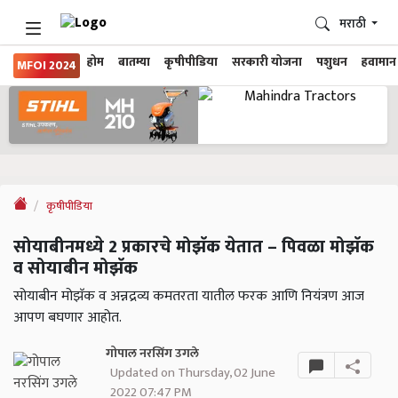
मराठी
होम
बातम्या
कृषीपीडिया
सरकारी योजना
पशुधन
हवामान
MFOI 2024
कृषीपीडिया
सोयाबीनमध्ये 2 प्रकारचे मोझॅक येतात – पिवळा मोझॅक
व सोयाबीन मोझॅक
सोयाबीन मोझॅक व अन्नद्रव्य कमतरता यातील फरक आणि नियंत्रण आज
आपण बघणार आहोत.
गोपाल नरसिंग उगले
Updated on Thursday, 02 June
2022 07:47 PM