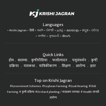
Languages
Krishi Jagran
हिंदी
বাঙালি
ਪੰਜਾਬੀ
தமிழ்
മലയാളം
ಕನ್ನಡ
ଓଡିଆ
অসমীয়া
ગુજરાતી
తెలుగు
Quick Links
होम
बातम्या
कृषीपीडिया
फलोत्पादन
पशुसंवर्धन
कृषी
प्रक्रिया
यशकथा
यांत्रिकीकरण
शिक्षण
आरोग्य
इतर
Top on Krishi Jagran
Government Schemes
Soybean Farming
Goat Rearing
Chili
Farming
कृषी प्रक्रिया
Orchard planting / फळबाग लागवड
Health मानवी
आरोग्य