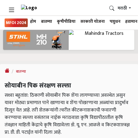
मराठी
होम
बातम्या
कृषीपीडिया
सरकारी योजना
पशुधन
हवामान
MFOI 2024
बातम्या
सोयाबीन पिक संरक्षण सल्ला
सध्या बहुतांश: ठिकाणी सोयाबीन पिक शेंगा लागण्याच्या अवस्थेत असुन
यावर मोठ्या प्रमाणात पाने खाणाऱ्या व शेंगा पोखरणाऱ्या अळ्यांचा प्रादुर्भाव
दिसून येत आहे. तरी शेतकऱ्यांनी त्‍वरीत कीटकनाशकाची फवारणी
करण्‍याचा सल्‍ला वसंतराव नाईक मराठवाडा कृषि विद्यापीठातील कृषि
तंत्रज्ञान माहिती केंद्राचे कृषि विद्यावेत्‍ता डॉ. यू. एन. आळसे व किटकशास्‍त्रज्ञ
प्रा. डी. डी. पटाईत यांनी दिला आहे.