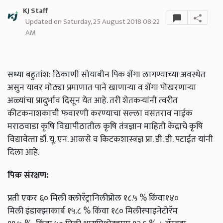
KJ Staff
Updated on Saturday, 25 August 2018 08:22
AM
सध्या बहुतांश: ठिकाणी सोयाबीन पिक शेंगा लागण्याच्या अवस्थेत
असुन यावर मोठ्या प्रमाणात पाने खाणाऱ्या व शेंगा पोखरणाऱ्या
अळ्यांचा प्रादुर्भाव दिसून येत आहे. तरी शेतकऱ्यांनी त्‍वरीत
कीटकनाशकाची फवारणी करण्‍याचा सल्‍ला वसंतराव नाईक
मराठवाडा कृषि विद्यापीठातील कृषि तंत्रज्ञान माहिती केंद्राचे कृषि
विद्यावेत्‍ता डॉ. यू. एन. आळसे व किटकशास्‍त्रज्ञ प्रा. डी. डी. पटाईत यांनी
दिला आहे.
पिक संरक्षण:
प्रती एकर
६० मिली क्लोरॅट्रानिलीप्रोल १८.५
%
किंवा
१४०
मिली
इंडाक्झाकार्ब १५.८
% किंवा
१८० मिली
स्पाइनेटोरॅम