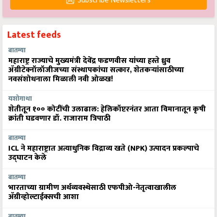
Subscribe Newsletters
Latest feeds
बातम्या
महाराष्ट्र राज्याचे मुख्यमंत्री देवेंद्र फडणवीस यांच्या हस्ते ध्रुव
ॲग्रीटेक्नॉलॉजीजच्या संस्थापकांचा सत्कार, शेतकऱ्यांसाठीच्या
नवसंशोधनाला मिळाली नवी ओळख!
यशोगाथा
शेतीतून १०० कोटींची उलाढाल: हेलिकॉप्टरनंतर आता विमानातून कृषी
क्रांती घडवणार डॉ. राजाराम त्रिपाठी
बातम्या
ICL ने महाराष्ट्रात अत्याधुनिक विद्राव्य खते (NPK) उत्पादन प्रकल्पाचे
उद्घाटन केले
बातम्या
भारताच्या ग्रामीण अर्थव्यवस्थेसाठी एफपीओ-नेतृत्वाखालील
अ‍ॅग्रीव्होल्टाईक्सची आशा
बातम्या