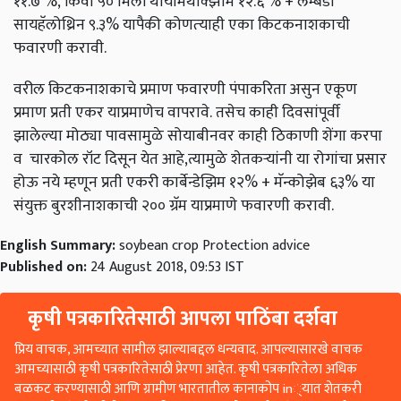
११.७
%
,
किंवा
५० मिली थायमिथोक्झाम १२.६
% + लॅम्बडा
सायहॅलोथ्रिन
९.३
%
यापैकी कोणत्‍याही एका
किटकनाशका
ची
फवारणी करावी.
वरील
किटकनाशकाचे
प्रमाण
फवारणी पंपाकरिता असुन एकूण
प्रमाण प्रती एकर याप्रमाणेच वापरावे.
तसेच काही दिवसांपूर्वी
झालेल्या मोठ्या पावसामुळे सोयाबीनवर काही ठिकाणी शेंगा करपा
व चारकोल रॉट दिसून येत आहे
,
त्यामुळे शेतकऱ्यांनी या रोगांचा प्रसार
होऊ नये म्हणून
प्रती एकरी
कार्बेन्डेझिम १२%
+ मॅन्कोझेब ६३% या
संयुक्त बुरशीनाशकाची २०० ग्रॅम याप्रमाणे फवारणी करावी.
English Summary:
soybean crop Protection advice
Published on:
24 August 2018, 09:53 IST
कृषी पत्रकारितेसाठी आपला पाठिंबा दर्शवा
प्रिय वाचक, आमच्यात सामील झाल्याबद्दल धन्यवाद. आपल्यासारखे वाचक
आमच्यासाठी कृषी पत्रकारितेसाठी प्रेरणा आहेत. कृषी पत्रकारितेला अधिक
बळकट करण्यासाठी आणि ग्रामीण भारतातील कानाकोप in्यात शेतकरी