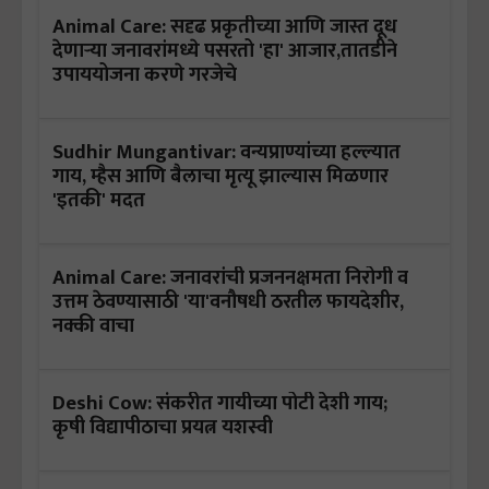
Animal Care: सदृढ प्रकृतीच्या आणि जास्त दूध
देणाऱ्या जनावरांमध्ये पसरतो 'हा' आजार,तातडीने
उपाययोजना करणे गरजेचे
Sudhir Mungantivar: वन्यप्राण्यांच्या हल्ल्यात
गाय, म्हैस आणि बैलाचा मृत्यू झाल्यास मिळणार
'इतकी' मदत
Animal Care: जनावरांची प्रजननक्षमता निरोगी व
उत्तम ठेवण्यासाठी 'या'वनौषधी ठरतील फायदेशीर,
नक्की वाचा
Deshi Cow: संकरीत गायीच्या पोटी देशी गाय;
कृषी विद्यापीठाचा प्रयत्न यशस्वी