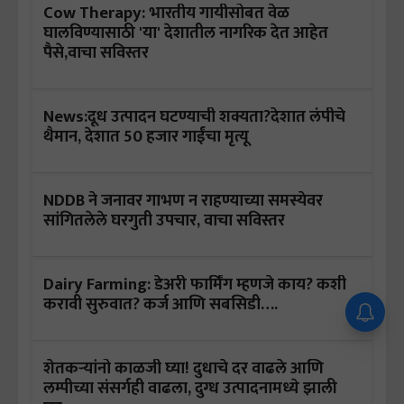
Cow Therapy: भारतीय गायीसोबत वेळ
घालविण्यासाठी 'या' देशातील नागरिक देत आहेत
पैसे,वाचा सविस्तर
News:दूध उत्पादन घटण्याची शक्यता?देशात लंपीचे
थैमान, देशात 50 हजार गाईंचा मृत्यू
NDDB ने जनावर गाभण न राहण्याच्या समस्येवर
सांगितलेले घरगुती उपचार, वाचा सविस्तर
Dairy Farming: डेअरी फार्मिंग म्हणजे काय? कशी
करावी सुरुवात? कर्ज आणि सबसिडी….
शेतकऱ्यांनो काळजी घ्या! दुधाचे दर वाढले आणि
लम्पीच्या संसर्गही वाढला, दुग्ध उत्पादनामध्ये झाली