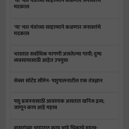
'या' चार यंत्रांच्या साहाय्याने कळणार जनावरांचे
मदकाल
'या' चार यंत्रांच्या साहाय्याने कळणार जनावरांचे
मदकाल
भारतात सर्वाधिक मागणी असलेल्या गायी; दुग्ध
व्यवसायासाठी आहेत उपयुक्त
सेक्स सोर्टेड सीमेन- पशुपालनातील एक तंत्रज्ञान
पशु प्रजननासाठी आवश्यक असतात खनिज द्रव्य;
जाणून काय आहे महत्त्व
वासरांच्या आहारात काय आहे चिकाचे महत्त्व;