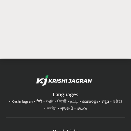
Languages
Krishi Jagran
हिंदी
বাঙালি
ਪੰਜਾਬੀ
தமிழ்
മലയാളം
ಕನ್ನಡ
ଓଡିଆ
অসমীয়া
ગુજરાતી
తెలుగు