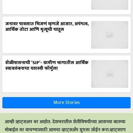
जनावर पावसात भिजणं म्हणजे आजार, अपंगत्व,
आर्थिक तोटा आणि मृत्यूची चाहूल
शेळीपालनाची ‘SIP’- ग्रामीण भागातील आर्थिक
स्वावलंबनाचा यशस्वी फॉर्मुला
More Stories
आम्ही व्हाट्सअप वर आहोत. देशभरातील शेतीविषयीच्या आताच्या बातम्या
मोबाईल वर वाचण्यासाठी आमचा व्हाट्सअँप ग्रुपला जॉईन करा.व्हाट्सएप