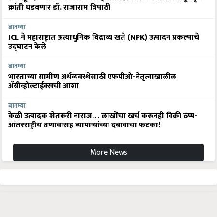
क्रांती घडवणार डॉ. राजाराम त्रिपाठी
बातम्या
ICL ने महाराष्ट्रात अत्याधुनिक विद्राव्य खते (NPK) उत्पादन प्रकल्पाचे
उद्घाटन केले
बातम्या
भारताच्या ग्रामीण अर्थव्यवस्थेसाठी एफपीओ-नेतृत्वाखालील
अ‍ॅग्रीव्होल्टाईक्सची आशा
बातम्या
केळी उत्पादक शेतकरी नाराज… लाखोंचा खर्च करूनही विक्री ठप्प-
आंतरराष्ट्रीय तणावासह व्यापाऱ्यांच्या दबावाचा फटका!
More News