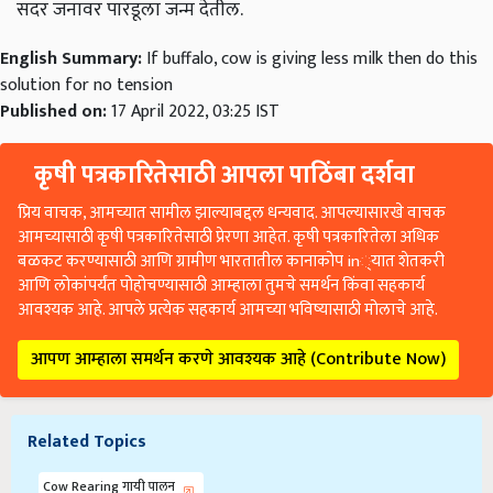
सदर जनावर पारडूला जन्म देतील.
English Summary:
If buffalo, cow is giving less milk then do this
solution for no tension
Published on:
17 April 2022, 03:25 IST
कृषी पत्रकारितेसाठी आपला पाठिंबा दर्शवा
प्रिय वाचक, आमच्यात सामील झाल्याबद्दल धन्यवाद. आपल्यासारखे वाचक
आमच्यासाठी कृषी पत्रकारितेसाठी प्रेरणा आहेत. कृषी पत्रकारितेला अधिक
बळकट करण्यासाठी आणि ग्रामीण भारतातील कानाकोप in्यात शेतकरी
आणि लोकांपर्यंत पोहोचण्यासाठी आम्हाला तुमचे समर्थन किंवा सहकार्य
आवश्यक आहे. आपले प्रत्येक सहकार्य आमच्या भविष्यासाठी मोलाचे आहे.
आपण आम्हाला समर्थन करणे आवश्यक आहे (Contribute Now)
Related Topics
Cow Rearing गायी पालन