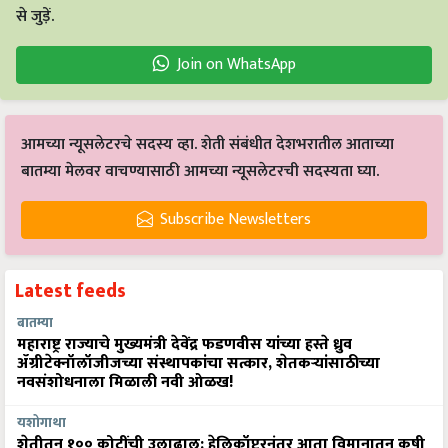
से जुड़ें.
Join on WhatsApp
आमच्या न्यूसलेटरचे सदस्य व्हा. शेती संबंधीत देशभरातील आताच्या
बातम्या मेलवर वाचण्यासाठी आमच्या न्यूसलेटरची सदस्यता घ्या.
Subscribe Newsletters
Latest feeds
बातम्या
महाराष्ट्र राज्याचे मुख्यमंत्री देवेंद्र फडणवीस यांच्या हस्ते ध्रुव
ॲग्रीटेक्नॉलॉजीजच्या संस्थापकांचा सत्कार, शेतकऱ्यांसाठीच्या
नवसंशोधनाला मिळाली नवी ओळख!
यशोगाथा
शेतीतून १०० कोटींची उलाढाल: हेलिकॉप्टरनंतर आता विमानातून कृषी