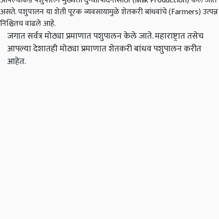
आपल्याकडे पशुपालन मुख्यता दुग्धोत्पादनासाठी (Milk Production) केले जात
असते. पशुपालन या शेती पूरक व्यवसायामुळे शेतकरी बांधवांचे (Farmers) उत्पन्न
निश्चितच वाढले आहे.
जगात सर्वत्र मोठ्या प्रमाणात पशुपालन केले जाते. महाराष्ट्रात तसेच
आपल्या देशातही मोठ्या प्रमाणात शेतकरी बांधव पशुपालन करीत
आहेत.