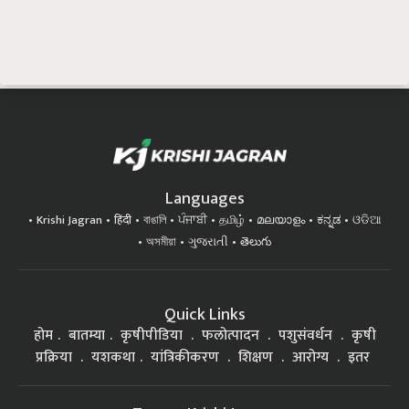
Languages
Krishi Jagran
हिंदी
বাঙালি
ਪੰਜਾਬੀ
தமிழ்
മലയാളം
ಕನ್ನಡ
ଓଡିଆ
অসমীয়া
ગુજરાતી
తెలుగు
Quick Links
होम
बातम्या
कृषीपीडिया
फलोत्पादन
पशुसंवर्धन
कृषी
प्रक्रिया
यशकथा
यांत्रिकीकरण
शिक्षण
आरोग्य
इतर