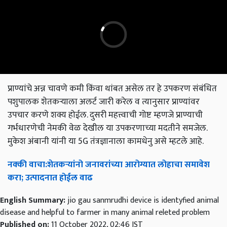
प्राण्यांचे अन्न चावणे कमी किंवा थांबत असेल तर हे उपकरण संबंधित
पशुपालक शेतकऱ्याला अलर्ट जारी करेल व त्यानुसार प्राण्यांवर
उपचार करणे शक्य होईल. दुसरी महत्त्वाची गोष्ट म्हणजे प्राण्याची
गर्भधारणेची नेमकी वेळ देखील या उपकरणाच्या मदतीने समजेल.
मुकेश अंबानी यांनी या 5G तंत्रज्ञानाला कामधेनु असे म्हटले आहे.
नक्की
वाचा
:
शेतकऱ्यांनो
जनावरांच्या
आरोग्यात
लोहाचा
समावेश
करा
;
उत्पादनात
होईल
वाढ
English Summary:
jio gau sanmrudhi device is identyfied animal
disease and helpful to farmer in many animal releted problem
Published on:
11 October 2022, 02:46 IST