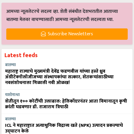
आमच्या न्यूसलेटरचे सदस्य व्हा. शेती संबंधीत देशभरातील आताच्या
बातम्या मेलवर वाचण्यासाठी आमच्या न्यूसलेटरची सदस्यता घ्या.
Subscribe Newsletters
Latest feeds
बातम्या
महाराष्ट्र राज्याचे मुख्यमंत्री देवेंद्र फडणवीस यांच्या हस्ते ध्रुव
ॲग्रीटेक्नॉलॉजीजच्या संस्थापकांचा सत्कार, शेतकऱ्यांसाठीच्या
नवसंशोधनाला मिळाली नवी ओळख!
यशोगाथा
शेतीतून १०० कोटींची उलाढाल: हेलिकॉप्टरनंतर आता विमानातून कृषी
क्रांती घडवणार डॉ. राजाराम त्रिपाठी
बातम्या
ICL ने महाराष्ट्रात अत्याधुनिक विद्राव्य खते (NPK) उत्पादन प्रकल्पाचे
उद्घाटन केले