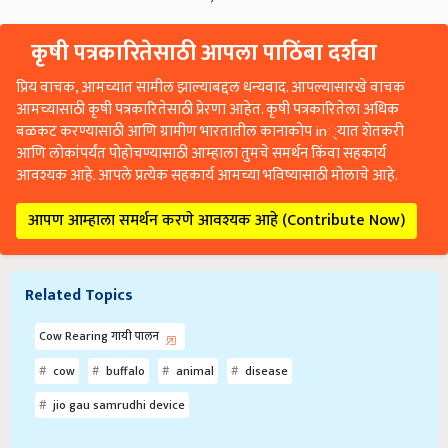
कृषी पत्रकारितेसाठी आपला पाठिंबा दर्शवा
प्रिय वाचक, आमच्यात सामील झाल्याबद्दल धन्यवाद. आपल्यासारखे वाचक
आमच्यासाठी कृषी पत्रकारितेसाठी प्रेरणा आहेत. कृषी पत्रकारितेला अधिक
बळकट करण्यासाठी आणि ग्रामीण भारतातील कानाकोप in्यात शेतकरी
आणि लोकांपर्यंत पोहोचण्यासाठी आम्हाला तुमचे समर्थन किंवा सहकार्य
आवश्यक आहे. आपले प्रत्येक सहकार्य आमच्या भविष्यासाठी मोलाचे आहे.
आपण आम्हाला समर्थन करणे आवश्यक आहे (Contribute Now)
Related Topics
Cow Rearing गायी पालन
cow
buffalo
animal
disease
jio gau samrudhi device