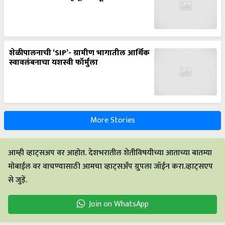
शेळीपालनाची ‘SIP’- ग्रामीण भागातील आर्थिक
स्वावलंबनाचा यशस्वी फॉर्मुला
More Stories
आम्ही व्हाट्सअप वर आहोत. देशभरातील शेतीविषयीच्या आताच्या बातम्या
मोबाईल वर वाचण्यासाठी आमचा व्हाट्सअँप ग्रुपला जॉईन करा.व्हाट्सएप
से जुड़ें.
Join on WhatsApp