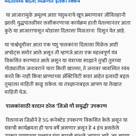
मदतीमध्ये
बदल
;
मिळणार
इतकी
रक्कम
या आजारामुळे अमूल्य अशा पशुधनाचे खूप प्रमाणावर जीवितहानी
झाली. युद्धपातळीवर लसीकरणाचा कार्यक्रम हाती घेतल्यानंतर आता
कुठे या आजारापासून थोडासा दिलासा मिळताना दिसून येत आहे.
या पार्श्वभूमीवर आता एक पशु पालकांना दिलासा मिळेल अशी
अपडेट्स समोर आले असून ती म्हणजे आता एक महत्त्वपूर्ण यंत्र
विकसित करण्यात आले असून या यंत्राच्या साह्याने तुम्ही तुमच्या
गोठ्यातील जनावराने चारा किती खाल्ला, ते जनावर व्यवस्थित रवंथ
करते कि नाही किंवा प्राण्याच्या ॲक्टिविटी कशा आहेत इत्यादी बद्दल
तुम्हाला माहिती कळू शकेल. या तंत्रज्ञानाबद्दल आपण या लेखात
माहिती घेऊ.
पालकांसाठी
वरदान
ठरेल
'
जिओ
गौ
समृद्धी
'
उपकरण
रिलायन्स जिओने हे 5G कनेक्टेड उपकरण विकसित केले असून या
यंत्राची कार्यक्षमता ही पाच वर्षे असणार असून हे 4 इंच असलेले
उपक्रम प्राण्याच्या गळ्यात घंटा सारखे बांधले जाणार आहे. जर आपण