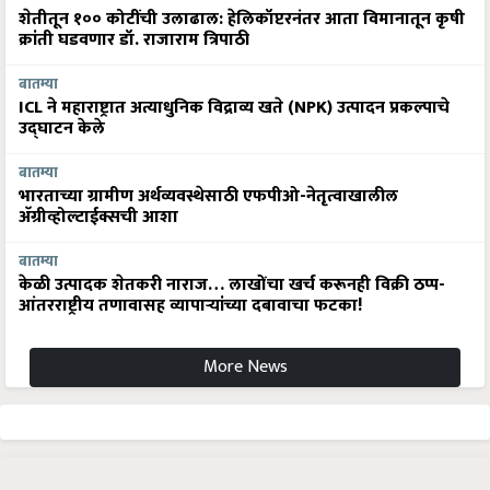
शेतीतून १०० कोटींची उलाढाल: हेलिकॉप्टरनंतर आता विमानातून कृषी
क्रांती घडवणार डॉ. राजाराम त्रिपाठी
बातम्या
ICL ने महाराष्ट्रात अत्याधुनिक विद्राव्य खते (NPK) उत्पादन प्रकल्पाचे
उद्घाटन केले
बातम्या
भारताच्या ग्रामीण अर्थव्यवस्थेसाठी एफपीओ-नेतृत्वाखालील
अ‍ॅग्रीव्होल्टाईक्सची आशा
बातम्या
केळी उत्पादक शेतकरी नाराज… लाखोंचा खर्च करूनही विक्री ठप्प-
आंतरराष्ट्रीय तणावासह व्यापाऱ्यांच्या दबावाचा फटका!
More News