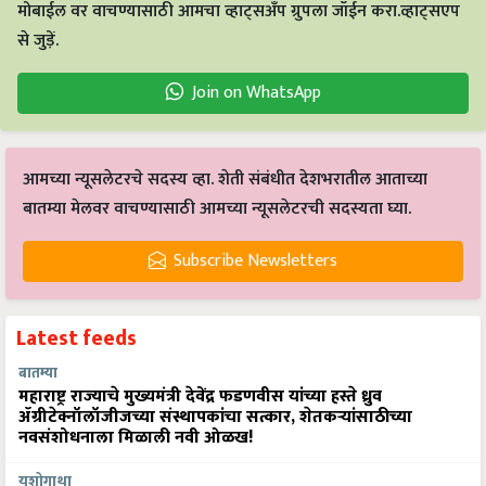
मोबाईल वर वाचण्यासाठी आमचा व्हाट्सअँप ग्रुपला जॉईन करा.व्हाट्सएप
से जुड़ें.
Join on WhatsApp
आमच्या न्यूसलेटरचे सदस्य व्हा. शेती संबंधीत देशभरातील आताच्या
बातम्या मेलवर वाचण्यासाठी आमच्या न्यूसलेटरची सदस्यता घ्या.
Subscribe Newsletters
Latest feeds
बातम्या
महाराष्ट्र राज्याचे मुख्यमंत्री देवेंद्र फडणवीस यांच्या हस्ते ध्रुव
ॲग्रीटेक्नॉलॉजीजच्या संस्थापकांचा सत्कार, शेतकऱ्यांसाठीच्या
नवसंशोधनाला मिळाली नवी ओळख!
यशोगाथा