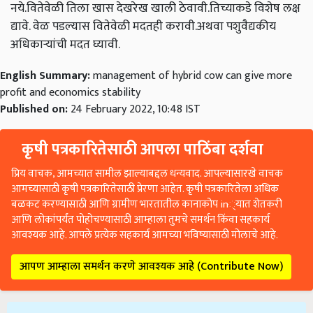
नये
.
वितेवेळी तिला खास देखरेख खाली ठेवावी
.
तिच्याकडे विशेष लक्ष
द्यावे
.
वेळ पडल्यास वितेवेळी मदतही करावी
.
अथवा पशुवैद्यकीय
अधिकाऱ्यांची मदत घ्यावी
.
English Summary:
management of hybrid cow can give more
profit and economics stability
Published on:
24 February 2022, 10:48 IST
कृषी पत्रकारितेसाठी आपला पाठिंबा दर्शवा
प्रिय वाचक, आमच्यात सामील झाल्याबद्दल धन्यवाद. आपल्यासारखे वाचक
आमच्यासाठी कृषी पत्रकारितेसाठी प्रेरणा आहेत. कृषी पत्रकारितेला अधिक
बळकट करण्यासाठी आणि ग्रामीण भारतातील कानाकोप in्यात शेतकरी
आणि लोकांपर्यंत पोहोचण्यासाठी आम्हाला तुमचे समर्थन किंवा सहकार्य
आवश्यक आहे. आपले प्रत्येक सहकार्य आमच्या भविष्यासाठी मोलाचे आहे.
आपण आम्हाला समर्थन करणे आवश्यक आहे (Contribute Now)