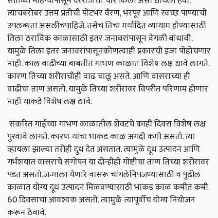
सातव्या महिन्यापासून दररोज तो चार किलो असा द्यायला हवा
.
त्याचबरोबर उत्तम प्रतीची पोटभर वैरण
,
भरपूर आणि स्वच्छ पाण्याची
उपलब्धता असलीचपाहिजे
.
तसेच तिचा मर्यादित व्यायाम होण्यासाठी
तिला ठराविक काळासाठी इतर जनावरांपासून वेगळी बांधावी
.
यामुळे तिला इतर जनावरांपासूनकोणत्याही प्रकारची इजा पोहोचणार
नाही
.
काल वाढीच्या बाबतीत गाभण काळात विशेष लक्ष द्यावे लागते
.
कारण तिच्या शरीराचीही वाढ चालू असते
.
आणि वासराच्या ही
वाढीचा ताण असतो
.
यामुळे तिच्या शरीरावर विपरीत परिणाम होणार
नाही याकडे विशेष लक्ष द्यावे
.
संकरित गाईच्या गाभण काळातील शेवटचे काही दिवस विशेष लक्ष
पुरवावे लागते
.
कारण यांचा भाकड काळ अगदी कमी असतो
.
त्या
व्हायला झाल्या तरीही दुध देत असतात
.
त्यामुळे दूध उत्पादन आणि
गर्भशयात वासराचे संगोपन या दोन्हीही गोष्टीचा ताण तिच्या शरीरावर
पडत असतो
.
जन्माला येणारे वासरू चांगलेनिपजण्यासाठी व पुढील
काळात योग्य दूध उत्पादन मिळवण्यासाठी भाकड काळ कमीत कमी
60 दिवसाचा आवश्यक असतो
.
त्यामुळे त्यापूर्वीच योग्य नियोजन
करून ठेवावे
.