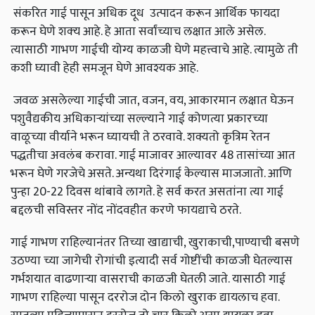
संकरित गाई पासून अधिक दूध उत्पादन करून आर्थिक फायदा
करून घेणे शक्‍य आहे
.
हे आता सर्वांच्याच लक्षात आले असेल
.
त्यासाठी गाभण गाईची योग्य काळजी घेणे महत्त्वाचे आहे
.
त्यामुळे ती
कशी घ्यावी हेही समजून घेणे आवश्यक आहे
.
जवळ असलेल्या गाईची जात
,
वजन
,
वय
,
आकारमान लक्षात घेऊन
पशुवैद्यकीय अधिकाऱ्यांच्या सल्ल्याने गाई कोणत्या प्रकारच्या
वाळूच्या वीर्याने भरून घ्यायची ते ठरवावे
.
शक्यतो कृत्रिम रेतन
पद्धतीचा अवलंब करावा
.
गाई माजावर आल्यावर 48 तासांच्या आत
भरून घेणे गरजेचे असते
.
अन्यथा दिरंगाई केल्यास माजजातो
.
आणि
पुन्हा
20-22
दिवस थांबावे लागते
.
हे सर्व करत असतांना त्या गाई
बद्दलची सविस्तर नोंद नोंदवहीत करणे फायद्याचे ठरते
.
गाई गाभण राहिल्यानंतर तिच्या खाद्याची
,
खुराकाची
,
पाण्याची बसणे
उठण्या च्या जागेची रोगांची इत्यादी सर्व गोष्टींची काळजी घेतल्यास
गर्भशयात वाढणाऱ्या वासराची काळजी घेतली जाते
.
यासाठी गाई
गाभण राहिल्या पासून दररोज दोन किलो खुराक द्यायलाच हवा
.