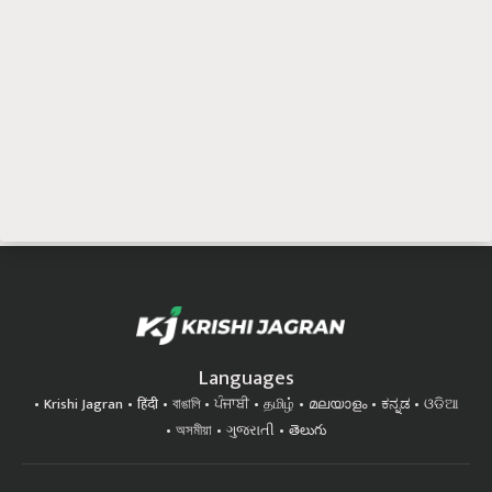
Languages
Krishi Jagran
हिंदी
বাঙালি
ਪੰਜਾਬੀ
தமிழ்
മലയാളം
ಕನ್ನಡ
ଓଡିଆ
অসমীয়া
ગુજરાતી
తెలుగు