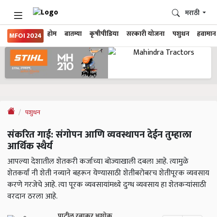
मराठी
होम
बातम्या
कृषीपीडिया
सरकारी योजना
पशुधन
हवामान
MFOI 2024
पशुधन
संकरित गाई: संगोपन आणि व्यवस्थापन देईन तुम्हाला
आर्थिक स्थैर्य
आपल्या देशातील शेतकरी कर्जाच्या बोज्याखाली दबला आहे. त्यामुळे
शेतकर्यां नी शेती नव्याने बहरून येण्यासाठी शेतीबरोबरच शेतीपूरक व्यवसाय
करणे गरजेचे आहे. त्या पूरक व्यवसायांमध्ये दुग्ध व्यवसाय हा शेतकऱ्यांसाठी
वरदान ठरला आहे.
पाटील रत्नाकर अशोक