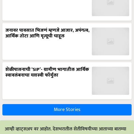
जनावर पावसात भिजणं म्हणजे आजार, अपंगत्व,
आर्थिक तोटा आणि मृत्यूची चाहूल
शेळीपालनाची ‘SIP’- ग्रामीण भागातील आर्थिक
स्वावलंबनाचा यशस्वी फॉर्मुला
More Stories
आम्ही व्हाट्सअप वर आहोत. देशभरातील शेतीविषयीच्या आताच्या बातम्या