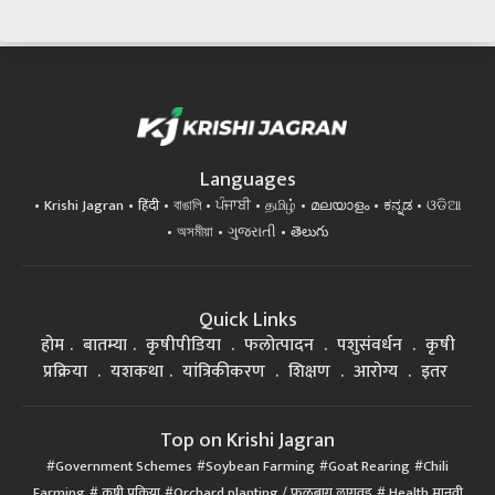
Languages
Krishi Jagran
हिंदी
বাঙালি
ਪੰਜਾਬੀ
தமிழ்
മലയാളം
ಕನ್ನಡ
ଓଡିଆ
অসমীয়া
ગુજરાતી
తెలుగు
Quick Links
होम
बातम्या
कृषीपीडिया
फलोत्पादन
पशुसंवर्धन
कृषी
प्रक्रिया
यशकथा
यांत्रिकीकरण
शिक्षण
आरोग्य
इतर
Top on Krishi Jagran
Government Schemes
Soybean Farming
Goat Rearing
Chili
Farming
कृषी प्रक्रिया
Orchard planting / फळबाग लागवड
Health मानवी