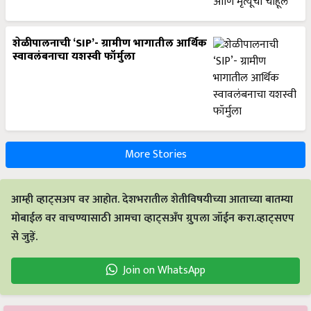
शेळीपालनाची ‘SIP’- ग्रामीण भागातील आर्थिक
स्वावलंबनाचा यशस्वी फॉर्मुला
More Stories
आम्ही व्हाट्सअप वर आहोत. देशभरातील शेतीविषयीच्या आताच्या बातम्या
मोबाईल वर वाचण्यासाठी आमचा व्हाट्सअँप ग्रुपला जॉईन करा.व्हाट्सएप
से जुड़ें.
Join on WhatsApp