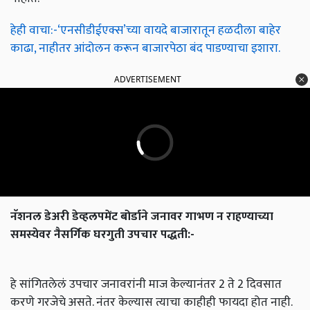
हेही वाचा:-‘एनसीडीईएक्स’च्या वायदे बाजारातून हळदीला बाहेर
काढा, नाहीतर आंदोलन करून बाजारपेठा बंद पाडण्याचा इशारा.
ADVERTISEMENT
नॅशनल डेअरी डेव्हलपमेंट बोर्डाने जनावर गाभण न राहण्याच्या
समस्येवर नैसर्गिक घरगुती उपचार पद्धती:-
हे सांगितलेलं उपचार जनावरांनी माज केल्यानंतर 2 ते 2 दिवसात
करणे गरजेचे असते. नंतर केल्यास त्याचा काहीही फायदा होत नाही.