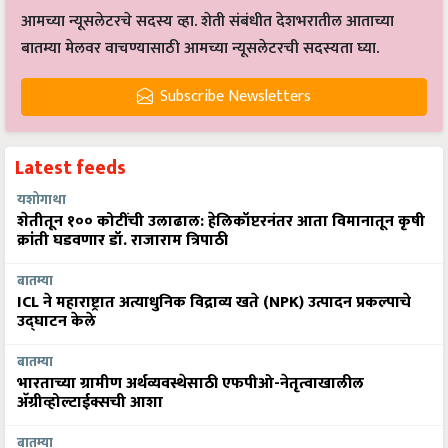
आमच्या न्यूसलेटरचे सदस्य व्हा. शेती संबंधीत देशभरातील आताच्या
बातम्या मेलवर वाचण्यासाठी आमच्या न्यूसलेटरची सदस्यता घ्या.
Subscribe Newsletters
Latest feeds
यशोगाथा
शेतीतून १०० कोटींची उलाढाल: हेलिकॉप्टरनंतर आता विमानातून कृषी
क्रांती घडवणार डॉ. राजाराम त्रिपाठी
बातम्या
ICL ने महाराष्ट्रात अत्याधुनिक विद्राव्य खते (NPK) उत्पादन प्रकल्पाचे
उद्घाटन केले
बातम्या
भारताच्या ग्रामीण अर्थव्यवस्थेसाठी एफपीओ-नेतृत्वाखालील
अ‍ॅग्रीव्होल्टाईक्सची आशा
बातम्या