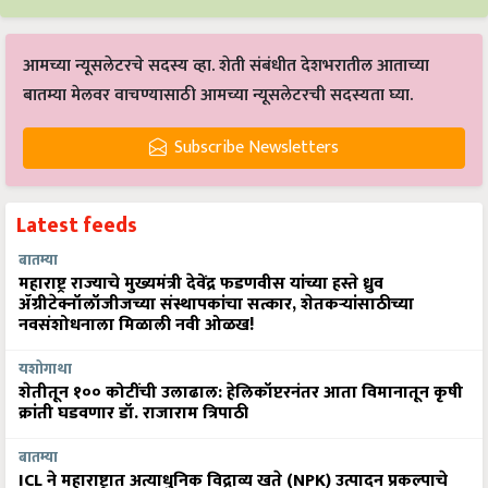
आमच्या न्यूसलेटरचे सदस्य व्हा. शेती संबंधीत देशभरातील आताच्या
बातम्या मेलवर वाचण्यासाठी आमच्या न्यूसलेटरची सदस्यता घ्या.
Subscribe Newsletters
Latest feeds
बातम्या
महाराष्ट्र राज्याचे मुख्यमंत्री देवेंद्र फडणवीस यांच्या हस्ते ध्रुव
ॲग्रीटेक्नॉलॉजीजच्या संस्थापकांचा सत्कार, शेतकऱ्यांसाठीच्या
नवसंशोधनाला मिळाली नवी ओळख!
यशोगाथा
शेतीतून १०० कोटींची उलाढाल: हेलिकॉप्टरनंतर आता विमानातून कृषी
क्रांती घडवणार डॉ. राजाराम त्रिपाठी
बातम्या
ICL ने महाराष्ट्रात अत्याधुनिक विद्राव्य खते (NPK) उत्पादन प्रकल्पाचे