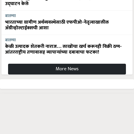
उद्घाटन केले
बातम्या
भारताच्या ग्रामीण अर्थव्यवस्थेसाठी एफपीओ-नेतृत्वाखालील
अ‍ॅग्रीव्होल्टाईक्सची आशा
बातम्या
केळी उत्पादक शेतकरी नाराज… लाखोंचा खर्च करूनही विक्री ठप्प-
आंतरराष्ट्रीय तणावासह व्यापाऱ्यांच्या दबावाचा फटका!
More News