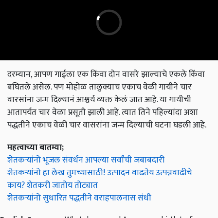
दरम्यान, आपण गाईला एक किंवा दोन वासरे झाल्याचे एकले किंवा
बघितले असेल. पण मोहोळ तालुक्याच एकाच वेळी गायीने चार
वारसांना जन्म दिल्यानं आश्चर्य व्यक्त केलं जात आहे. या गायीची
आतापर्यंत चार वेळा प्रसूती झाली आहे. त्यात तिने पहिल्यांदा अशा
पद्धतीने एकाच वेळी चार वासरांना जन्म दिल्याची घटना घडली आहे.
महत्वाच्या बातम्या;
शेतकऱ्यांनो भूजल संवर्धन आपल्या सर्वांची जबाबदारी
शेतकऱ्यांनो हा लेख तुमच्यासाठी! उत्पादन वाढतेय उत्पन्नवाढीचे
काय? शेतकरी जातोय तोट्यात
शेतकऱ्यांनो सुधारित पद्धतीने वराहपालनास संधी