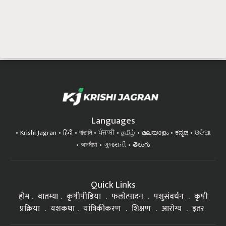
Languages
Krishi Jagran
हिंदी
বাঙালি
ਪੰਜਾਬੀ
தமிழ்
മലയാളം
ಕನ್ನಡ
ଓଡିଆ
অসমীয়া
ગુજરાતી
తెలుగు
Quick Links
होम
बातम्या
कृषीपीडिया
फलोत्पादन
पशुसंवर्धन
कृषी
प्रक्रिया
यशकथा
यांत्रिकीकरण
शिक्षण
आरोग्य
इतर