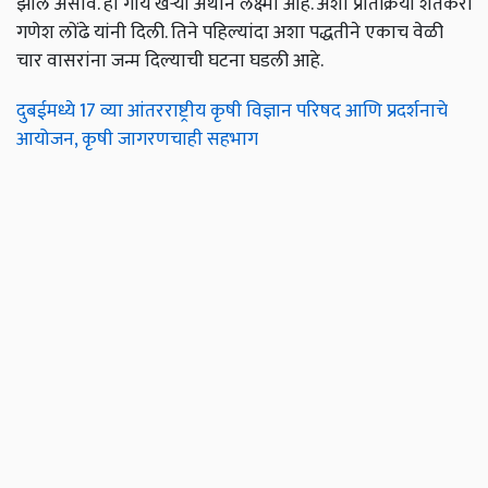
झाले असावे. ही गाय खऱ्या अर्थाने लक्ष्मी आहे. अशी प्रतिक्रिया शेतकरी
गणेश लोंढे यांनी दिली. तिने पहिल्यांदा अशा पद्धतीने एकाच वेळी
चार वासरांना जन्म दिल्याची घटना घडली आहे.
दुबईमध्ये 17 व्या आंतरराष्ट्रीय कृषी विज्ञान परिषद आणि प्रदर्शनाचे
आयोजन, कृषी जागरणचाही सहभाग