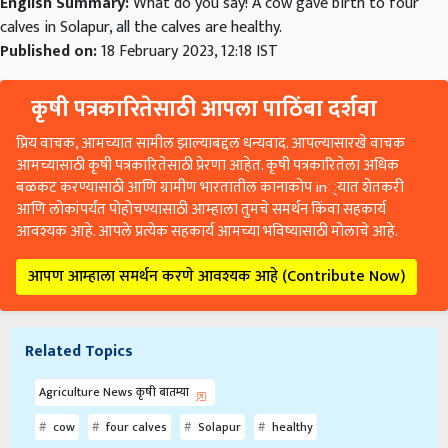
English Summary:
What do you say! A cow gave birth to four
calves in Solapur, all the calves are healthy.
Published on:
18 February 2023, 12:18 IST
कृषी पत्रकारितेसाठी आपला पाठिंबा दर्शवा
प्रिय वाचक, आमच्यात सामील झाल्याबद्दल धन्यवाद. आपल्यासारखे वाचक
आमच्यासाठी कृषी पत्रकारितेसाठी प्रेरणा आहेत. कृषी पत्रकारितेला अधिक
बळकट करण्यासाठी आणि ग्रामीण भारतातील कानाकोप in्यात शेतकरी
आणि लोकांपर्यंत पोहोचण्यासाठी आम्हाला तुमचे समर्थन किंवा सहकार्य
आवश्यक आहे. आपले प्रत्येक सहकार्य आमच्या भविष्यासाठी मोलाचे आहे.
आपण आम्हाला समर्थन करणे आवश्यक आहे (Contribute Now)
Related Topics
Agriculture News कृषी बातम्या
cow
four calves
Solapur
healthy