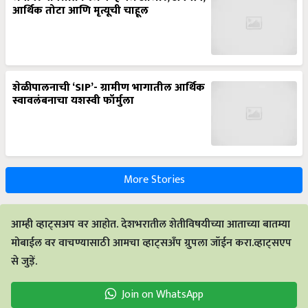
आर्थिक तोटा आणि मृत्यूची चाहूल
शेळीपालनाची ‘SIP’- ग्रामीण भागातील आर्थिक
स्वावलंबनाचा यशस्वी फॉर्मुला
More Stories
आम्ही व्हाट्सअप वर आहोत. देशभरातील शेतीविषयीच्या आताच्या बातम्या
मोबाईल वर वाचण्यासाठी आमचा व्हाट्सअँप ग्रुपला जॉईन करा.व्हाट्सएप
से जुड़ें.
Join on WhatsApp