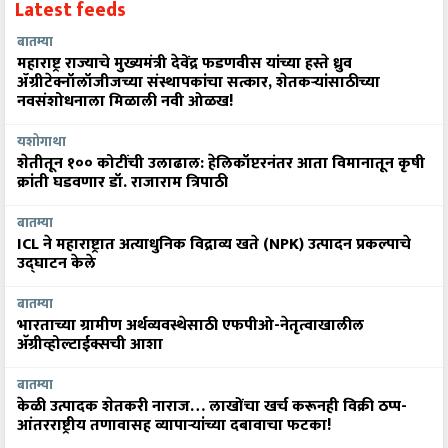
Latest feeds
बातम्या
महाराष्ट्र राज्याचे मुख्यमंत्री देवेंद्र फडणवीस यांच्या हस्ते ध्रुव
ॲग्रीटेक्नॉलॉजीजच्या संस्थापकांचा सत्कार, शेतकऱ्यांसाठीच्या
नवसंशोधनाला मिळाली नवी ओळख!
यशोगाथा
शेतीतून १०० कोटींची उलाढाल: हेलिकॉप्टरनंतर आता विमानातून कृषी
क्रांती घडवणार डॉ. राजाराम त्रिपाठी
बातम्या
ICL ने महाराष्ट्रात अत्याधुनिक विद्राव्य खते (NPK) उत्पादन प्रकल्पाचे
उद्घाटन केले
बातम्या
भारताच्या ग्रामीण अर्थव्यवस्थेसाठी एफपीओ-नेतृत्वाखालील
अ‍ॅग्रीव्होल्टाईक्सची आशा
बातम्या
केळी उत्पादक शेतकरी नाराज… लाखोंचा खर्च करूनही विक्री ठप्प-
आंतरराष्ट्रीय तणावासह व्यापाऱ्यांच्या दबावाचा फटका!