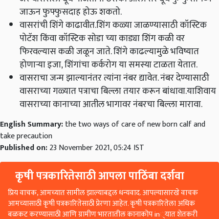
जाऊन फुफ्फुसदाह होऊ शकतो.
वासरांची शिंगे काढावीत.शिंग कळ्या जाळण्यासाठी कॉस्टिक
पोटॅश किंवा कॉस्टिक सोडा च्या काड्या शिंग कळी वर
फिरवल्यास कळी जळून जाते. शिंगे काढल्यामुळे भविष्यात
होणाऱ्या इजा, शिंगांचा कर्करोग या समस्या टाळता येतात.
वासराचा जन्म झाल्यानंतर त्यांना नंबर द्यावेत. नंबर देण्यासाठी
वासराच्या गळ्यात पत्राचा बिल्ला तयार करून बांधावा.याशिवाय
वासराच्या कानाच्या आतील भागावर नंबरचा बिल्ला मारावा.
English Summary:
the two ways of care of new born calf and
take precaution
Published on:
23 November 2021, 05:24 IST
कृषी पत्रकारितेसाठी आपला पाठिंबा दर्शवा
प्रिय वाचक, आमच्यात सामील झाल्याबद्दल धन्यवाद. आपल्यासारखे वाचक
आमच्यासाठी कृषी पत्रकारितेसाठी प्रेरणा आहेत. कृषी पत्रकारितेला अधिक
बळकट करण्यासाठी आणि ग्रामीण भारतातील कानाकोप in्यात शेतकरी