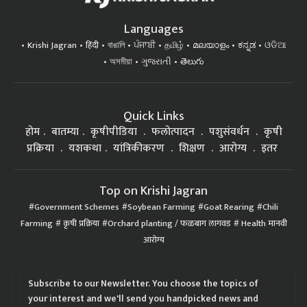
Languages
Krishi Jagran
हिंदी
বাঙালি
ਪੰਜਾਬੀ
தமிழ்
മലയാളം
ಕನ್ನಡ
ଓଡିଆ
অসমীয়া
ગુજરાતી
తెలుగు
Quick Links
होम
बातम्या
कृषीपीडिया
फलोत्पादन
पशुसंवर्धन
कृषी
प्रक्रिया
यशकथा
यांत्रिकीकरण
शिक्षण
आरोग्य
इतर
Top on Krishi Jagran
Government Schemes
Soybean Farming
Goat Rearing
Chili
Farming
कृषी प्रक्रिया
Orchard planting / फळबाग लागवड
Health मानवी
आरोग्य
Subscribe to our Newsletter. You choose the topics of
your interest and we'll send you handpicked news and