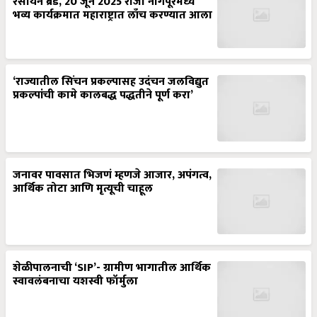
रसायन ब्रँड, 20 जून 2025 रोजी नागपूरमध्ये
भव्य कार्यक्रमात महाराष्ट्रात लाँच करण्यात आला
‘राज्यातील सिंचन प्रकल्पासह उदंचन जलविद्युत
प्रकल्पांची कामे कालबद्ध पद्धतीने पूर्ण करा’
जनावर पावसात भिजणं म्हणजे आजार, अपंगत्व,
आर्थिक तोटा आणि मृत्यूची चाहूल
शेळीपालनाची ‘SIP’- ग्रामीण भागातील आर्थिक
स्वावलंबनाचा यशस्वी फॉर्मुला