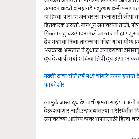
सारख्या जनावरांना चांगल्या प्रकारची खनिजे तसेच
उत्पादन वाढते व महागडे पशुखाद्य कमी प्रमाण
हा हिरवा चारा हा जनावरास पचनासाठी सोपा तसे
हितकारक असतो. यामधून जनावरांना ताजी, पोषक द्र
मिळतात.दुग्धउत्पादनामध्ये जास्त खर्च हा पशुआह
ढेप गव्हाचा किंवा तांदळाचा कोंडा यांचा योग्य प
अन्नघटक असतात ते दुधाळ जनावरांच्या शरीरातू
दूध देण्याची मर्यादा किंवा तिची दूध उत्पादन करण
नक्की वाचा:शॉर्ट टर्म मध्ये चांगले उत्पन्न हा
फायदेशीर
त्यामुळे जास्त दूध देण्याची क्षमता गाईच्या अ
देऊ शकणार नाही.उन्हाळ्यातल्या परिस्थितीत 
जनावरांच्या आरोग्य व्यवस्थापनासाठी हिरवा चा