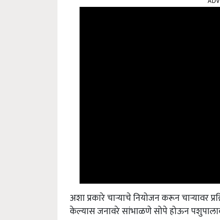
ADV
अशा प्रकारे चाऱ्याचे नियोजन करून चाऱ्यावर प्र
केल्यास जनावरे सांभाळणे सोपे होऊन पशुपालाका