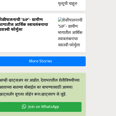
शेळीपालनाची ‘SIP’- ग्रामीण
भागातील आर्थिक स्वावलंबनाचा
यशस्वी फॉर्मुला
More Stories
आम्ही व्हाट्सअप वर आहोत. देशभरातील शेतीविषयीच्या
आताच्या बातम्या मोबाईल वर वाचण्यासाठी आमचा
व्हाट्सअँप ग्रुपला जॉईन करा.व्हाट्सएप से जुड़ें.
Join on WhatsApp