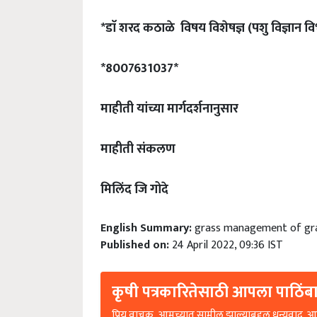
*डाॅ शरद कठाळे विषय विशेषज्ञ (पशु विज्ञान वि
*8007631037*
माहीती यांच्या मार्गदर्शनानुसार
माहीती संकलण
मिलिंद जि गोदे
English Summary:
grass management of gras
Published on:
24 April 2022, 09:36 IST
कृषी पत्रकारितेसाठी आपला पाठिंबा
प्रिय वाचक, आमच्यात सामील झाल्याबद्दल धन्यवाद. आप