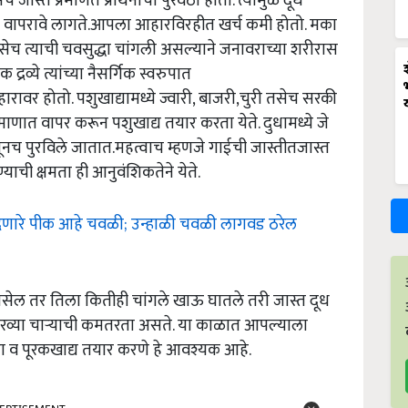
 जास्त प्रमाणत प्रथिनांचा पुरवठा होतो. त्यामुळे दूध
ात वापरावे लागते.आपला आहारविरहीत खर्च कमी होतो. मका
च त्याची चवसुद्धा चांगली असल्याने जनावराच्या शरीरास
व्ये त्यांच्या नैसर्गिक स्वरुपात
ारावर होतो. पशुखाद्यामध्ये ज्वारी, बाजरी,चुरी तसेच सरकी
्रमाणात वापर करून पशुखाद्य तयार करता येते. दुधामध्ये जे
नच पुरविले जातात.महत्वाच म्हणजे गाईची जास्तीतजास्त
्याची क्षमता ही आनुवंशिकतेने येते.
तात देणारे पीक आहे चवळी; उन्हाळी चवळी लागवड ठरेल
ंगी नसेल तर तिला कितीही चांगले खाऊ घातले तरी जास्त दूध
हिरव्या चाऱ्याची कमतरता असते. या काळात आपल्याला
रा व पूरकखाद्य तयार करणे हे आवश्यक आहे.