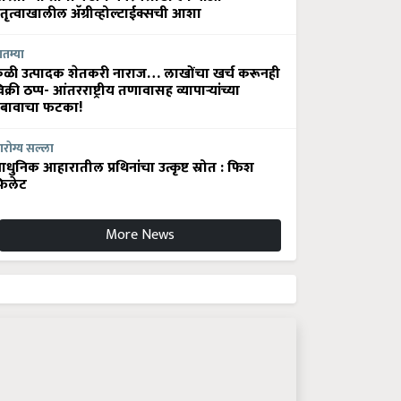
ेतृत्वाखालील अ‍ॅग्रीव्होल्टाईक्सची आशा
ातम्या
ेळी उत्पादक शेतकरी नाराज… लाखोंचा खर्च करूनही
िक्री ठप्प- आंतरराष्ट्रीय तणावासह व्यापाऱ्यांच्या
बावाचा फटका!
रोग्य सल्ला
धुनिक आहारातील प्रथिनांचा उत्कृष्ट स्रोत : फिश
िलेट
More News