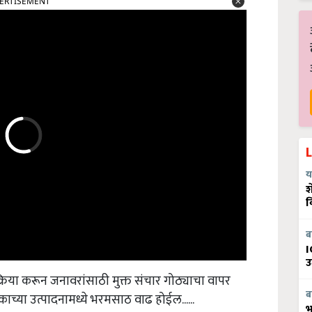
ERTISEMENT
य
श
व
ब
I
उ
क्रिया करून जनावरांसाठी मुक्त संचार गोठ्याचा वापर
ब
च्या उत्पादनामध्ये भरमसाठ वाढ होईल......
भ