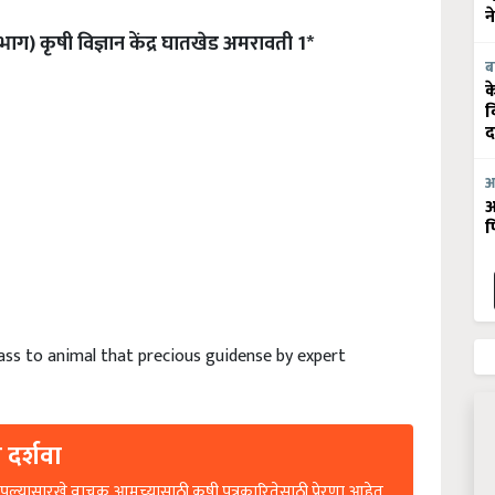
न
भाग) कृषी विज्ञान केंद्र घातखेड अमरावती 1*
ब
क
व
द
आ
आ
फ
s to animal that precious guidense by expert
 दर्शवा
ल्यासारखे वाचक आमच्यासाठी कृषी पत्रकारितेसाठी प्रेरणा आहेत.