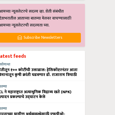
आमच्या न्यूसलेटरचे सदस्य व्हा. शेती संबंधीत
देशभरातील आताच्या बातम्या मेलवर वाचण्यासाठी
आमच्या न्यूसलेटरची सदस्यता घ्या.
Subscribe Newsletters
Latest feeds
शोगाथा
ेतीतून १०० कोटींची उलाढाल: हेलिकॉप्टरनंतर आता
िमानातून कृषी क्रांती घडवणार डॉ. राजाराम त्रिपाठी
ातम्या
CL ने महाराष्ट्रात अत्याधुनिक विद्राव्य खते (NPK)
त्पादन प्रकल्पाचे उद्घाटन केले
ातम्या
ारताच्या ग्रामीण अर्थव्यवस्थेसाठी एफपीओ-