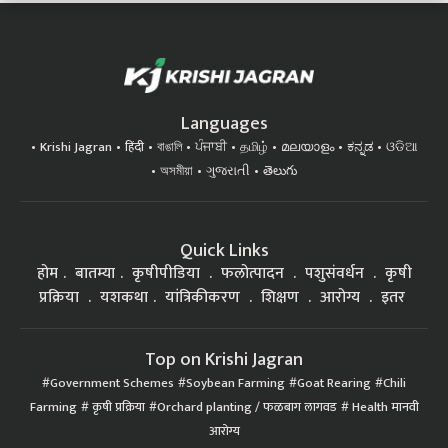
Languages
Krishi Jagran
हिंदी
বাঙালি
ਪੰਜਾਬੀ
தமிழ்
മലയാളം
ಕನ್ನಡ
ଓଡିଆ
অসমীয়া
ગુજરાતી
తెలుగు
Quick Links
होम
बातम्या
कृषीपीडिया
फलोत्पादन
पशुसंवर्धन
कृषी
प्रक्रिया
यशकथा
यांत्रिकीकरण
शिक्षण
आरोग्य
इतर
Top on Krishi Jagran
Government Schemes
Soybean Farming
Goat Rearing
Chili
Farming
कृषी प्रक्रिया
Orchard planting / फळबाग लागवड
Health मानवी
आरोग्य