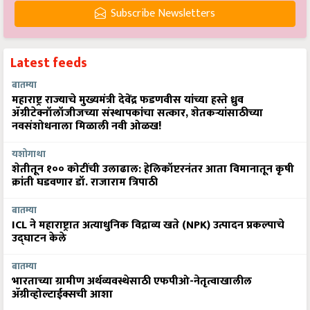
Subscribe Newsletters
Latest feeds
बातम्या
महाराष्ट्र राज्याचे मुख्यमंत्री देवेंद्र फडणवीस यांच्या हस्ते ध्रुव
ॲग्रीटेक्नॉलॉजीजच्या संस्थापकांचा सत्कार, शेतकऱ्यांसाठीच्या
नवसंशोधनाला मिळाली नवी ओळख!
यशोगाथा
शेतीतून १०० कोटींची उलाढाल: हेलिकॉप्टरनंतर आता विमानातून कृषी
क्रांती घडवणार डॉ. राजाराम त्रिपाठी
बातम्या
ICL ने महाराष्ट्रात अत्याधुनिक विद्राव्य खते (NPK) उत्पादन प्रकल्पाचे
उद्घाटन केले
बातम्या
भारताच्या ग्रामीण अर्थव्यवस्थेसाठी एफपीओ-नेतृत्वाखालील
अ‍ॅग्रीव्होल्टाईक्सची आशा