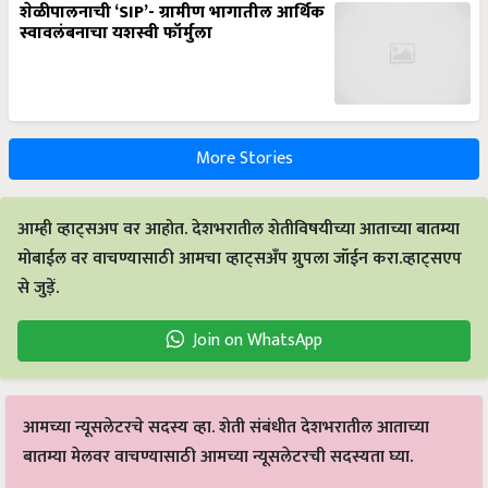
शेळीपालनाची ‘SIP’- ग्रामीण भागातील आर्थिक
स्वावलंबनाचा यशस्वी फॉर्मुला
More Stories
आम्ही व्हाट्सअप वर आहोत. देशभरातील शेतीविषयीच्या आताच्या बातम्या
मोबाईल वर वाचण्यासाठी आमचा व्हाट्सअँप ग्रुपला जॉईन करा.व्हाट्सएप
से जुड़ें.
Join on WhatsApp
आमच्या न्यूसलेटरचे सदस्य व्हा. शेती संबंधीत देशभरातील आताच्या
बातम्या मेलवर वाचण्यासाठी आमच्या न्यूसलेटरची सदस्यता घ्या.