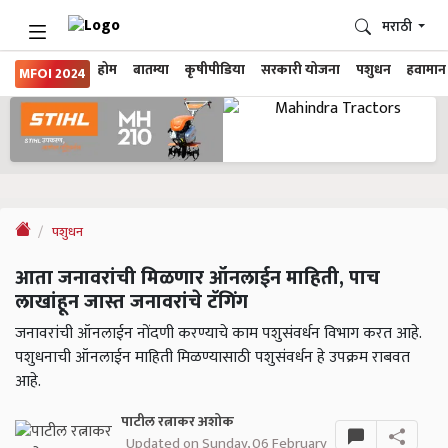
मराठी
होम
बातम्या
कृषीपीडिया
सरकारी योजना
पशुधन
हवामान
MFOI 2024
पशुधन
आता जनावरांची मिळणार ऑनलाईन माहिती, पाच
लाखांहून जास्त जनावरांचे टॅगिंग
जनावरांची ऑनलाईन नोंदणी करण्याचे काम पशुसंवर्धन विभाग करत आहे.
पशुधनाची ऑनलाईन माहिती मिळण्यासाठी पशुसंवर्धन हे उपक्रम राबवत
आहे.
पाटील रत्नाकर अशोक
Updated on Sunday, 06 February