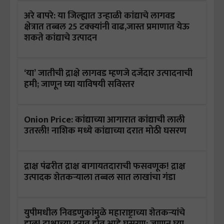
अरे बापरे: या जिल्ह्यात उन्हाळी कांद्याचे लागवड
क्षेत्रात तब्बल 25 टक्क्यांनी वाढ,जास्त प्रमाणात येऊ
शकते कांद्याचे उत्पादन
‘या’ जातीची द्राक्षे लागवड म्हणजे दर्जेदार उत्पादनाची
हमी; जाणून घ्या याविषयी सविस्तर
Onion Price: कांद्याच्या आगारात कांद्याची लाली
उतरली! नाशिक मध्ये कांद्याच्या दरात मोठी घसरण
द्राक्ष पंढरीत द्राक्ष बागायतदाराची फसवणूक! द्राक्ष
उत्पादक शेतकऱ्याला तब्बल सात लाखांचा गंडा
युपीमधील निवडणुकांमुळे महाराष्ट्राच्या शेतकऱ्यांचे
हाल! द्राक्षाच्या दरात होत आहे घसरण; जाणून घ्या