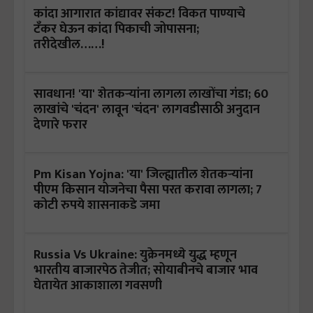
कांदा आगारात कांद्यावर संकट! विकत पाण्याचे
टँकर घेऊन कांदा पिकाची जोपासना;
तरीदेखील……!
सावधान! 'या' शेतकऱ्यांना लागला लाखोंचा गंडा; 60
लाखांचे 'चंदन' लावून 'चंदन' लागवडीसाठी अनुदान
देणारे फरार
Pm Kisan Yojna: 'या' जिल्ह्यातील शेतकऱ्यांना
पीएम किसान योजनेचा पैसा परत करावा लागला; 7
कोटी रुपये शासनाकडे जमा
Russia Vs Ukraine: युक्रेनमध्ये युद्ध म्हणून
भारतीय बाजारपेठ तेजीत; सोयाबीनचे बाजार भाव
घेतायेत आकाशाला गवसणी