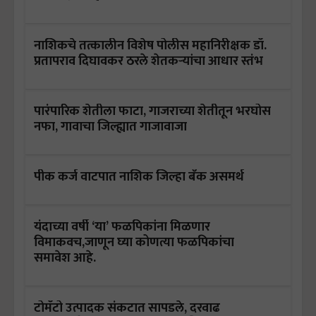
नाशिकचे तत्कालीन विशेष पोलीस महानिरीक्षक डॉ.
प्रतापराव दिघावकर ठरले शेतकऱ्यांचा आधार स्तंभ
पारंपारिक शेतीला फाटा, गाजराच्या शेतीतून भरघोस
नफा, गावाचा जिल्ह्यात गाजावाजा
पीक कर्ज वाटपात नाशिक जिल्हा बँक असमर्थ
यंदाच्या वर्षी ‘या’ फळपिकांना मिळणार
विमाकवच,जाणून घ्या कोणत्या फळपिकांचा
समावेश आहे.
टोमॅटो उत्पादक संकटात सापडले, दरवाढ