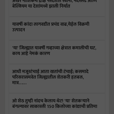
अखेर नाशिकचे द्राक्ष परदेशात रवाना, नेदरलँड आणि
बेल्जियम या देशांमध्ये झाली निर्यात
यावर्षी कांदा लागवडीत प्रचंड वाढ,येईल विक्रमी
उत्पादन
'या' जिल्ह्यात यावर्षी गव्हाच्या क्षेत्रात कमालीची घट,
काय आहे नेमकं कारण
आधी मजूरटंचाई आता खतांची टंचाई; कसमादे
परिसरासमवेत जिल्ह्यातील शेतकरी हतबल,
मात्र……
ओ शेठ तुम्ही नांदच केलाय थेट! 'या' शेतकऱ्याने
बंगल्यावर साकारली 150 किलोच्या कांद्याची प्रतिमा