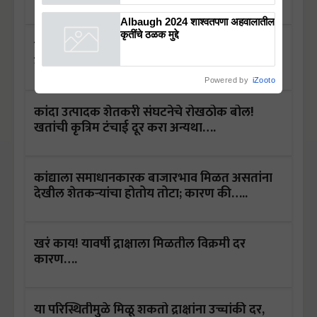
मिळाली नवी ओळख!
Albaugh 2024 शाश्वतपणा अहवालातील
कृतींचे ठळक मुद्दे
ठिबक सिंचन प्रणाली उन्हाळी कांद्यासाठी वरदान,
जाणुन घ्या याचे फायदे
Powered by
iZooto
कांदा उत्पादक शेतकरी संघटनेचे रोखठोक बोल!
खतांची कृत्रिम टंचाई दूर करा अन्यथा….
कांद्याला समाधानकारक बाजारभाव मिळत असतांना
देखील शेतकऱ्यांचा होतोय तोटा; कारण की…..
खरं काय! यावर्षी द्राक्षाला मिळतील विक्रमी दर
कारण….
या परिस्थितीमुळे मिळू शकतो द्राक्षांना उच्चांकी दर,