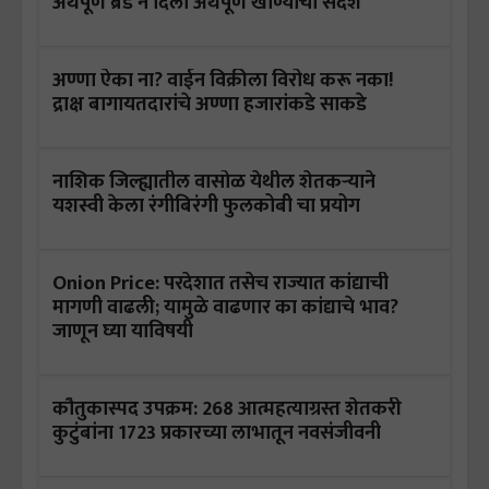
अर्थपूर्ण ब्रँड ने दिला अर्थपूर्ण खाण्याचा संदेश
अण्णा ऐका ना? वाईन विक्रीला विरोध करू नका!
द्राक्ष बागायतदारांचे अण्णा हजारांकडे साकडे
नाशिक जिल्ह्यातील वासोळ येथील शेतकऱ्याने
यशस्वी केला रंगीबिरंगी फुलकोबी चा प्रयोग
Onion Price: परदेशात तसेच राज्यात कांद्याची
मागणी वाढली; यामुळे वाढणार का कांद्याचे भाव?
जाणून घ्या याविषयी
कौतुकास्पद उपक्रम: 268 आत्महत्याग्रस्त शेतकरी
कुटुंबांना 1723 प्रकारच्या लाभातून नवसंजीवनी