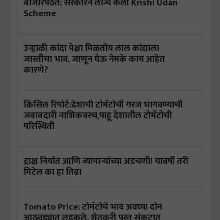
बाजारपेठेत; सरकारने लॉन्च केली Krishi Udan
Scheme
उन्हाळी कांदा पेक्षा मिळतोय लाल कांद्याला
जास्तीचा भाव, जाणून घेऊ नेमके काय आहेत
कारणे?
क्रिसिल रिपोर्ट:देशाची टोमॅटोची गरज भागवण्याची
जबाबदारी नाशिकवरच,पाहू देशातील टोमॅटोची
परिस्थिती
द्राक्ष निर्यात आणि व्यापाऱ्यांच्या अडचणी! यावर्षी तरी
मिटेल का हा तिढा
Tomato Price: टोमॅटोचे भाव अवघ्या दोन
आठवड्यात लुडकले, शेतकरी परत संकटात