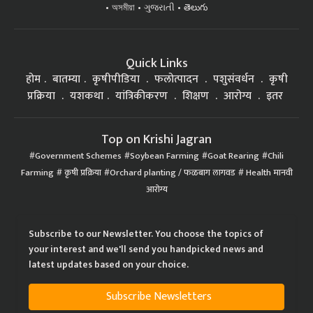
অসমীয়া
ગુજરાતી
తెలుగు
Quick Links
होम
बातम्या
कृषीपीडिया
फलोत्पादन
पशुसंवर्धन
कृषी
प्रक्रिया
यशकथा
यांत्रिकीकरण
शिक्षण
आरोग्य
इतर
Top on Krishi Jagran
Government Schemes
Soybean Farming
Goat Rearing
Chili
Farming
कृषी प्रक्रिया
Orchard planting / फळबाग लागवड
Health मानवी
आरोग्य
Subscribe to our Newsletter. You choose the topics of
your interest and we'll send you handpicked news and
latest updates based on your choice.
Subscribe Newsletters