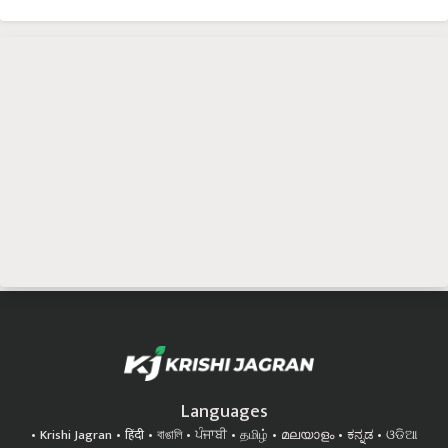
Languages
Krishi Jagran
हिंदी
বাঙালি
ਪੰਜਾਬੀ
தமிழ்
മലയാളം
ಕನ್ನಡ
ଓଡିଆ