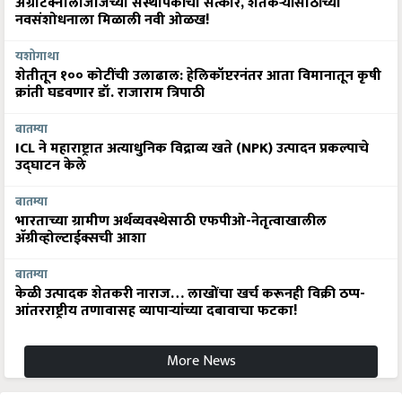
ॲग्रीटेक्नॉलॉजीजच्या संस्थापकांचा सत्कार, शेतकऱ्यांसाठीच्या
नवसंशोधनाला मिळाली नवी ओळख!
यशोगाथा
शेतीतून १०० कोटींची उलाढाल: हेलिकॉप्टरनंतर आता विमानातून कृषी
क्रांती घडवणार डॉ. राजाराम त्रिपाठी
बातम्या
ICL ने महाराष्ट्रात अत्याधुनिक विद्राव्य खते (NPK) उत्पादन प्रकल्पाचे
उद्घाटन केले
बातम्या
भारताच्या ग्रामीण अर्थव्यवस्थेसाठी एफपीओ-नेतृत्वाखालील
अ‍ॅग्रीव्होल्टाईक्सची आशा
बातम्या
केळी उत्पादक शेतकरी नाराज… लाखोंचा खर्च करूनही विक्री ठप्प-
आंतरराष्ट्रीय तणावासह व्यापाऱ्यांच्या दबावाचा फटका!
More News