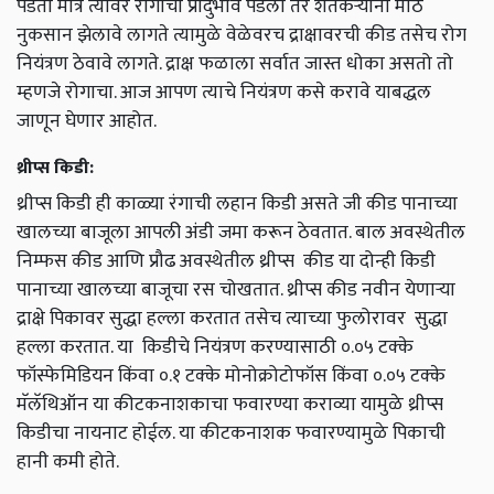
पडतो मात्र त्यावर रोगाचा प्रादुर्भाव पडला तर शेतकऱ्यांना मोठे
नुकसान झेलावे लागते त्यामुळे वेळेवरच द्राक्षावरची कीड तसेच रोग
नियंत्रण ठेवावे लागते. द्राक्ष फळाला सर्वात जास्त धोका असतो तो
म्हणजे रोगाचा. आज आपण त्याचे नियंत्रण कसे करावे याबद्धल
जाणून घेणार आहोत.
थ्रीप्स किडी:
थ्रीप्स किडी ही काळ्या रंगाची लहान किडी असते जी कीड पानाच्या
खालच्या बाजूला आपली अंडी जमा करून ठेवतात. बाल अवस्थेतील
निम्फस कीड आणि प्रौढ अवस्थेतील थ्रीप्स कीड या दोन्ही किडी
पानाच्या खालच्या बाजूचा रस चोखतात. थ्रीप्स कीड नवीन येणाऱ्या
द्राक्षे पिकावर सुद्धा हल्ला करतात तसेच त्याच्या फुलोरावर सुद्धा
हल्ला करतात. या किडीचे नियंत्रण करण्यासाठी ०.०५ टक्के
फॉस्फेमिडियन किंवा ०.१ टक्के मोनोक्रोटोफॉस किंवा ०.०५ टक्के
मॅलॅथिऑन या कीटकनाशकाचा फवारण्या कराव्या यामुळे थ्रीप्स
किडीचा नायनाट होईल. या कीटकनाशक फवारण्यामुळे पिकाची
हानी कमी होते.