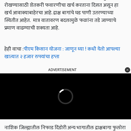
रोखण्यासाठी शेतकरी फवारणीचा खर्च करताना दिसत असून हा
खर्च आवाक्याबाहेरचा आहे. द्राक्ष बागांचे घड पाणी उतरण्याच्या
स्थितीत आहेत. मात्र वातावरण बदलामुळे फळांना तडे जाण्याचे
प्रमाण वाढण्याची शक्यता आहे.
हेही वाचा :
पीएम किसान योजना : जाणून घ्या ! कधी येतो आपल्या
खात्यात २ हजार रुपयांचा हप्ता
ADVERTISEMENT
नाशिक जिल्ह्यातील निफाड दिंडोरी अन्य भागातील द्राक्षबागा फुलोरा