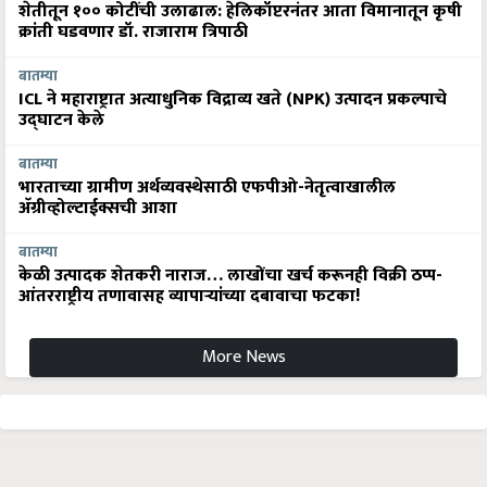
शेतीतून १०० कोटींची उलाढाल: हेलिकॉप्टरनंतर आता विमानातून कृषी
क्रांती घडवणार डॉ. राजाराम त्रिपाठी
बातम्या
ICL ने महाराष्ट्रात अत्याधुनिक विद्राव्य खते (NPK) उत्पादन प्रकल्पाचे
उद्घाटन केले
बातम्या
भारताच्या ग्रामीण अर्थव्यवस्थेसाठी एफपीओ-नेतृत्वाखालील
अ‍ॅग्रीव्होल्टाईक्सची आशा
बातम्या
केळी उत्पादक शेतकरी नाराज… लाखोंचा खर्च करूनही विक्री ठप्प-
आंतरराष्ट्रीय तणावासह व्यापाऱ्यांच्या दबावाचा फटका!
More News