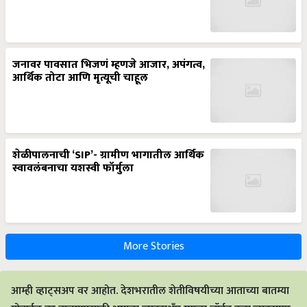
जनावर पावसात भिजणं म्हणजे आजार, अपंगत्व,
आर्थिक तोटा आणि मृत्यूची चाहूल
शेळीपालनाची ‘SIP’- ग्रामीण भागातील आर्थिक
स्वावलंबनाचा यशस्वी फॉर्मुला
More Stories
आम्ही व्हाट्सअप वर आहोत. देशभरातील शेतीविषयीच्या आताच्या बातम्या