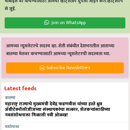
मोबाईल वर वाचण्यासाठी आमचा व्हाट्सअँप ग्रुपला जॉईन करा.व्हाट्सएप
से जुड़ें.
Join on WhatsApp
आमच्या न्यूसलेटरचे सदस्य व्हा. शेती संबंधीत देशभरातील आताच्या
बातम्या मेलवर वाचण्यासाठी आमच्या न्यूसलेटरची सदस्यता घ्या.
Subscribe Newsletters
Latest feeds
बातम्या
महाराष्ट्र राज्याचे मुख्यमंत्री देवेंद्र फडणवीस यांच्या हस्ते ध्रुव
ॲग्रीटेक्नॉलॉजीजच्या संस्थापकांचा सत्कार, शेतकऱ्यांसाठीच्या
नवसंशोधनाला मिळाली नवी ओळख!
यशोगाथा