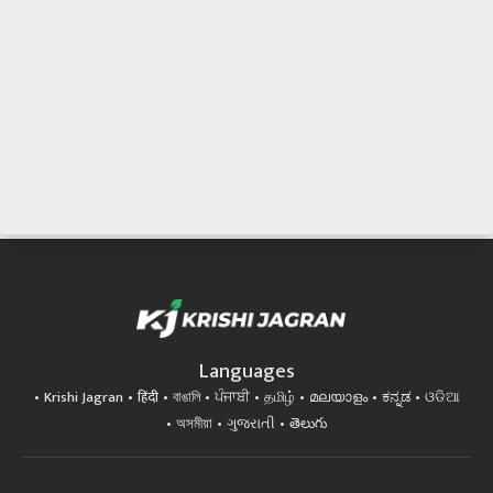
Languages
Krishi Jagran
हिंदी
বাঙালি
ਪੰਜਾਬੀ
தமிழ்
മലയാളം
ಕನ್ನಡ
ଓଡିଆ
অসমীয়া
ગુજરાતી
తెలుగు