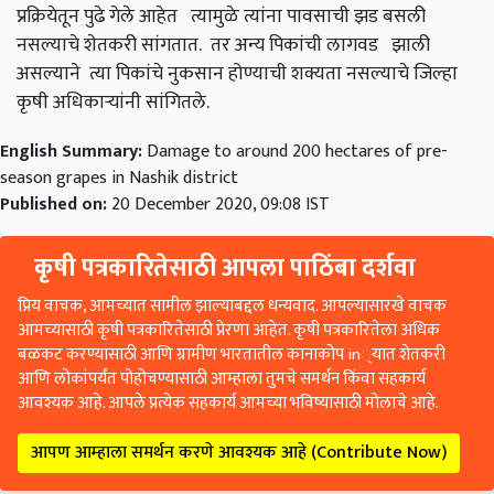
प्रक्रियेतून पुढे गेले आहेत त्यामुळे त्यांना पावसाची झड बसली
नसल्याचे शेतकरी सांगतात. तर अन्य पिकांची लागवड झाली
असल्याने त्या पिकांचे नुकसान होण्याची शक्यता नसल्याचे जिल्हा
कृषी अधिकाऱ्यांनी सांगितले.
English Summary:
Damage to around 200 hectares of pre-
season grapes in Nashik district
Published on:
20 December 2020, 09:08 IST
कृषी पत्रकारितेसाठी आपला पाठिंबा दर्शवा
प्रिय वाचक, आमच्यात सामील झाल्याबद्दल धन्यवाद. आपल्यासारखे वाचक
आमच्यासाठी कृषी पत्रकारितेसाठी प्रेरणा आहेत. कृषी पत्रकारितेला अधिक
बळकट करण्यासाठी आणि ग्रामीण भारतातील कानाकोप in्यात शेतकरी
आणि लोकांपर्यंत पोहोचण्यासाठी आम्हाला तुमचे समर्थन किंवा सहकार्य
आवश्यक आहे. आपले प्रत्येक सहकार्य आमच्या भविष्यासाठी मोलाचे आहे.
आपण आम्हाला समर्थन करणे आवश्यक आहे (Contribute Now)