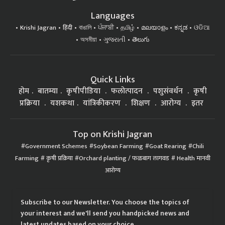
Languages
Krishi Jagran
हिंदी
বাঙালি
ਪੰਜਾਬੀ
தமிழ்
മലയാളം
ಕನ್ನಡ
ଓଡିଆ
অসমীয়া
ગુજરાતી
తెలుగు
Quick Links
होम
बातम्या
कृषीपीडिया
फलोत्पादन
पशुसंवर्धन
कृषी
प्रक्रिया
यशकथा
यांत्रिकीकरण
शिक्षण
आरोग्य
इतर
Top on Krishi Jagran
Government Schemes
Soybean Farming
Goat Rearing
Chili
Farming
कृषी प्रक्रिया
Orchard planting / फळबाग लागवड
Health मानवी
आरोग्य
Subscribe to our Newsletter. You choose the topics of
your interest and we'll send you handpicked news and
latest updates based on your choice.