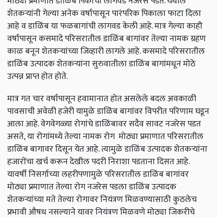
मोठ्या प्रमाणात डाळिंब पिकाची लागवड नजरेस पडते. येथील
शेतकऱ्यांनी गेल्या अनेक वर्षापासून पारंपरिक पिकाला फाटा दिला
आहे व डाळिंब या फळबागांची लागवड केली आहे. मात्र गेल्या काही
वर्षापासून कसमादे परिसरातील डाळिंब बागांवर तेल्या नामक ग्रहण
काळ बनून शेतकऱ्यांच्या जिव्हारी लागले आहे. कसमादे परिसरातील
डाळिंब उत्पादक शेतकऱ्यांना सुरुवातीला डाळिंब बागांमधून मोठे
उत्पन्न प्राप्त होत होते.
मात्र गत चार वर्षापासून हवामानात होत असलेले बदल अवकाळी
पावसाची अवेळी हजेरी यामुळे डाळिंब बागांवर विपरीत परिणाम घडून
आला आहे. वेगवेगळ्या रोगांचे डाळिंबावर सदैव सावट नजरेस पडत
असते, या रोगांमध्ये तेल्या नामक रोग मोठ्या प्रमाणात परिसरातील
डाळिंब बागावर दिसून येत आहे. त्यामुळे डाळिंब उत्पादक शेतकऱ्यांना
हजारोंचा खर्च करून देखील पदरी निराशा पडताना दिसत आहे.
यावर्षी निसर्गाच्या लहरीपणामुळे परिसरातील डाळिंब बागांवर
मोठ्या प्रमाणात तेल्या रोग नजरेस पडला डाळिंब उत्पादक
शेतकऱ्यांच्या मते तेल्या रोगावर नियंत्रण मिळवण्यासाठी कुठलेच
प्रभावी औषध नसल्याने यावर नियंत्रण मिळवणे मोठ्या जिकरीचे