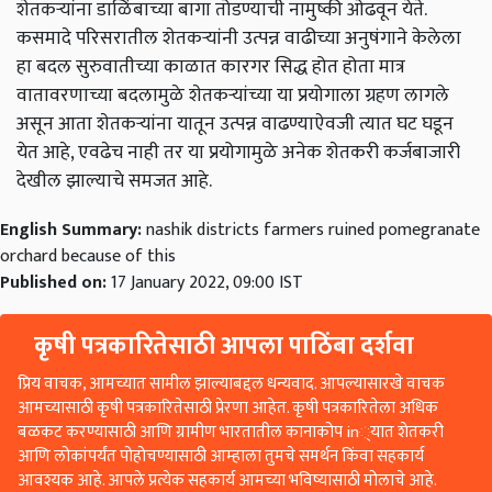
शेतकऱ्यांना डाळिंबाच्या बागा तोडण्याची नामुष्की ओढवून येते.
कसमादे परिसरातील शेतकऱ्यांनी उत्पन्न वाढीच्या अनुषंगाने केलेला
हा बदल सुरुवातीच्या काळात कारगर सिद्ध होत होता मात्र
वातावरणाच्या बदलामुळे शेतकऱ्यांच्या या प्रयोगाला ग्रहण लागले
असून आता शेतकऱ्यांना यातून उत्पन्न वाढण्याऐवजी त्यात घट घडून
येत आहे, एवढेच नाही तर या प्रयोगामुळे अनेक शेतकरी कर्जबाजारी
देखील झाल्याचे समजत आहे.
English Summary:
nashik districts farmers ruined pomegranate
orchard because of this
Published on:
17 January 2022, 09:00 IST
कृषी पत्रकारितेसाठी आपला पाठिंबा दर्शवा
प्रिय वाचक, आमच्यात सामील झाल्याबद्दल धन्यवाद. आपल्यासारखे वाचक
आमच्यासाठी कृषी पत्रकारितेसाठी प्रेरणा आहेत. कृषी पत्रकारितेला अधिक
बळकट करण्यासाठी आणि ग्रामीण भारतातील कानाकोप in्यात शेतकरी
आणि लोकांपर्यंत पोहोचण्यासाठी आम्हाला तुमचे समर्थन किंवा सहकार्य
आवश्यक आहे. आपले प्रत्येक सहकार्य आमच्या भविष्यासाठी मोलाचे आहे.