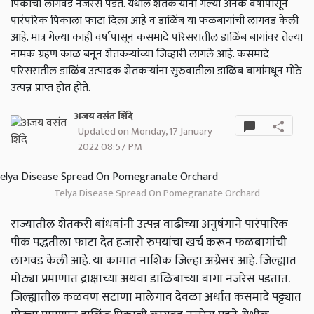
पिकाची लागवड नजरेस पडते. येथील शेतकऱ्यांनी गेल्या अनेक वर्षापासून
पारंपरिक पिकाला फाटा दिला आहे व डाळिंब या फळबागांची लागवड केली
आहे. मात्र गेल्या काही वर्षापासून कसमादे परिसरातील डाळिंब बागांवर तेल्या
नामक ग्रहण काळ बनून शेतकऱ्यांच्या जिव्हारी लागले आहे. कसमादे
परिसरातील डाळिंब उत्पादक शेतकऱ्यांना सुरुवातीला डाळिंब बागांमधून मोठे
उत्पन्न प्राप्त होत होते.
अजय वसंत शिंदे
Updated on Monday, 17 January
2022 08:57 PM
Telya Disease Spread On Pomegranate Orchard
राज्यातील शेतकरी बांधवांनी उत्पन्न वाढीच्या अनुषंगाने पारंपारिक
पीक पद्धतीला फाटा देत हजारो रुपयांचा खर्च करून फळबागांची
लागवड केली आहे. या कामात नाशिक जिल्हा अग्रेसर आहे. जिल्ह्यात
मोठ्या प्रमाणात द्राक्षाच्या अथवा डाळिंबाच्या बागा नजरेस पडतात.
जिल्ह्यातील कळवण सटाणा मालेगाव देवळा अर्थात कसमादे पट्ट्यात