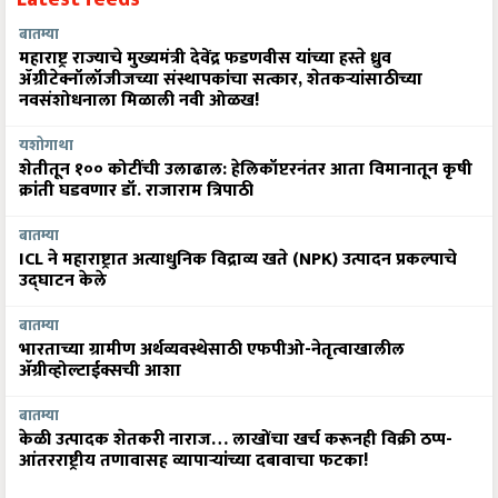
बातम्या
महाराष्ट्र राज्याचे मुख्यमंत्री देवेंद्र फडणवीस यांच्या हस्ते ध्रुव
ॲग्रीटेक्नॉलॉजीजच्या संस्थापकांचा सत्कार, शेतकऱ्यांसाठीच्या
नवसंशोधनाला मिळाली नवी ओळख!
यशोगाथा
शेतीतून १०० कोटींची उलाढाल: हेलिकॉप्टरनंतर आता विमानातून कृषी
क्रांती घडवणार डॉ. राजाराम त्रिपाठी
बातम्या
ICL ने महाराष्ट्रात अत्याधुनिक विद्राव्य खते (NPK) उत्पादन प्रकल्पाचे
उद्घाटन केले
बातम्या
भारताच्या ग्रामीण अर्थव्यवस्थेसाठी एफपीओ-नेतृत्वाखालील
अ‍ॅग्रीव्होल्टाईक्सची आशा
बातम्या
केळी उत्पादक शेतकरी नाराज… लाखोंचा खर्च करूनही विक्री ठप्प-
आंतरराष्ट्रीय तणावासह व्यापाऱ्यांच्या दबावाचा फटका!