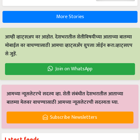
More Stories
आम्ही व्हाट्सअप वर आहोत. देशभरातील शेतीविषयीच्या आताच्या बातम्या
मोबाईल वर वाचण्यासाठी आमचा व्हाट्सअँप ग्रुपला जॉईन करा.व्हाट्सएप
से जुड़ें.
Join on WhatsApp
आमच्या न्यूसलेटरचे सदस्य व्हा. शेती संबंधीत देशभरातील आताच्या
बातम्या मेलवर वाचण्यासाठी आमच्या न्यूसलेटरची सदस्यता घ्या.
Subscribe Newsletters
Latest feeds