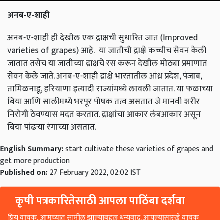
अनब-ए-शाही
अनब-ए-शाही ही देखील एक द्राक्षची सुधारित जात (Improved
varieties of grapes) आहे. या जातीची द्राक्षे कच्चीच सेवन केली
जातात तसेच या जातीच्या द्राक्षचे रस करून देखील मोठ्या प्रमाणात
सेवन केले जाते. अनब-ए-शाही द्राक्षे भारतातील आंध्र प्रदेश, पंजाब,
तामिळनाडू, हरियाणा इत्यादी राज्यांमध्ये लावली जातात. या फळाच्या
बिया आणि सालीमध्ये भरपूर पोषक तत्व असतात जे मानवी शरीर
निरोगी ठेवण्यास मदत करतात. द्राक्षांचा आकार लंबआकार असून
बिया पांढर्‍या रंगाच्या असतात.
English Summary:
start cultivate these varieties of grapes and
get more production
Published on:
27 February 2022, 02:02 IST
कृषी पत्रकारितेसाठी आपला पाठिंबा दर्शवा
प्रिय वाचक, आमच्यात सामील झाल्याबद्दल धन्यवाद. आपल्यासारखे वाचक