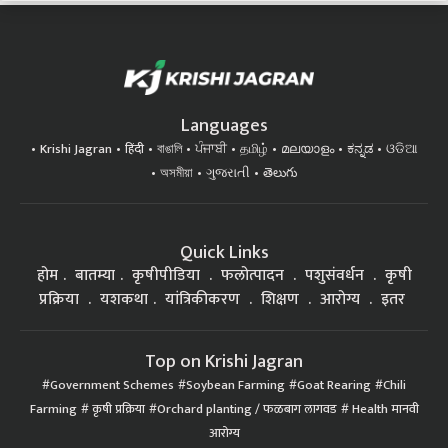
Languages
Krishi Jagran
हिंदी
বাঙালি
ਪੰਜਾਬੀ
தமிழ்
മലയാളം
ಕನ್ನಡ
ଓଡିଆ
অসমীয়া
ગુજરાતી
తెలుగు
Quick Links
होम
बातम्या
कृषीपीडिया
फलोत्पादन
पशुसंवर्धन
कृषी
प्रक्रिया
यशकथा
यांत्रिकीकरण
शिक्षण
आरोग्य
इतर
Top on Krishi Jagran
Government Schemes
Soybean Farming
Goat Rearing
Chili
Farming
कृषी प्रक्रिया
Orchard planting / फळबाग लागवड
Health मानवी
आरोग्य