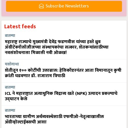
Subscribe Newsletters
Latest feeds
बातम्या
महाराष्ट्र राज्याचे मुख्यमंत्री देवेंद्र फडणवीस यांच्या हस्ते ध्रुव
ॲग्रीटेक्नॉलॉजीजच्या संस्थापकांचा सत्कार, शेतकऱ्यांसाठीच्या
नवसंशोधनाला मिळाली नवी ओळख!
यशोगाथा
शेतीतून १०० कोटींची उलाढाल: हेलिकॉप्टरनंतर आता विमानातून कृषी
क्रांती घडवणार डॉ. राजाराम त्रिपाठी
बातम्या
ICL ने महाराष्ट्रात अत्याधुनिक विद्राव्य खते (NPK) उत्पादन प्रकल्पाचे
उद्घाटन केले
बातम्या
भारताच्या ग्रामीण अर्थव्यवस्थेसाठी एफपीओ-नेतृत्वाखालील
अ‍ॅग्रीव्होल्टाईक्सची आशा