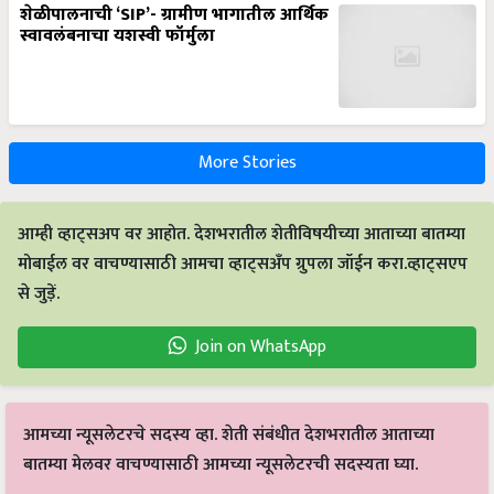
शेळीपालनाची ‘SIP’- ग्रामीण भागातील आर्थिक
स्वावलंबनाचा यशस्वी फॉर्मुला
More Stories
आम्ही व्हाट्सअप वर आहोत. देशभरातील शेतीविषयीच्या आताच्या बातम्या
मोबाईल वर वाचण्यासाठी आमचा व्हाट्सअँप ग्रुपला जॉईन करा.व्हाट्सएप
से जुड़ें.
Join on WhatsApp
आमच्या न्यूसलेटरचे सदस्य व्हा. शेती संबंधीत देशभरातील आताच्या
बातम्या मेलवर वाचण्यासाठी आमच्या न्यूसलेटरची सदस्यता घ्या.