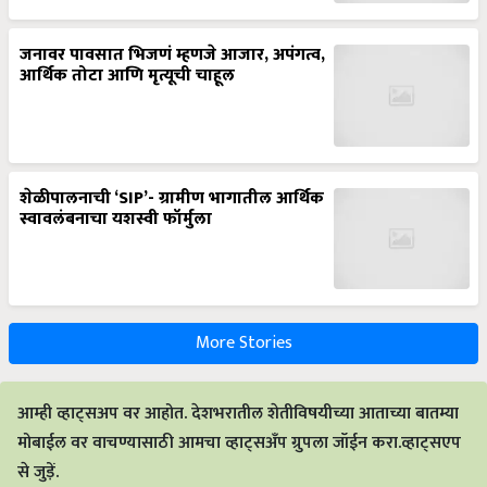
जनावर पावसात भिजणं म्हणजे आजार, अपंगत्व,
आर्थिक तोटा आणि मृत्यूची चाहूल
शेळीपालनाची ‘SIP’- ग्रामीण भागातील आर्थिक
स्वावलंबनाचा यशस्वी फॉर्मुला
More Stories
आम्ही व्हाट्सअप वर आहोत. देशभरातील शेतीविषयीच्या आताच्या बातम्या
मोबाईल वर वाचण्यासाठी आमचा व्हाट्सअँप ग्रुपला जॉईन करा.व्हाट्सएप
से जुड़ें.