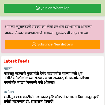
Join on WhatsApp
आमच्या न्यूसलेटरचे सदस्य व्हा. शेती संबंधीत देशभरातील आताच्या
बातम्या मेलवर वाचण्यासाठी आमच्या न्यूसलेटरची सदस्यता घ्या.
Subscribe Newsletters
Latest feeds
बातम्या
महाराष्ट्र राज्याचे मुख्यमंत्री देवेंद्र फडणवीस यांच्या हस्ते ध्रुव
ॲग्रीटेक्नॉलॉजीजच्या संस्थापकांचा सत्कार, शेतकऱ्यांसाठीच्या
नवसंशोधनाला मिळाली नवी ओळख!
यशोगाथा
शेतीतून १०० कोटींची उलाढाल: हेलिकॉप्टरनंतर आता विमानातून कृषी
क्रांती घडवणार डॉ. राजाराम त्रिपाठी