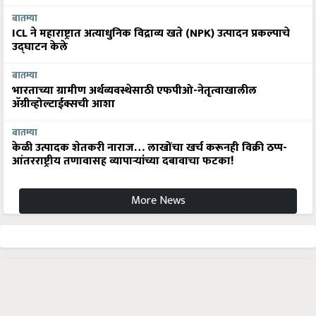
बातम्या
ICL ने महाराष्ट्रात अत्याधुनिक विद्राव्य खते (NPK) उत्पादन प्रकल्पाचे
उद्घाटन केले
बातम्या
भारताच्या ग्रामीण अर्थव्यवस्थेसाठी एफपीओ-नेतृत्वाखालील
अ‍ॅग्रीव्होल्टाईक्सची आशा
बातम्या
केळी उत्पादक शेतकरी नाराज… लाखोंचा खर्च करूनही विक्री ठप्प-
आंतरराष्ट्रीय तणावासह व्यापाऱ्यांच्या दबावाचा फटका!
More News