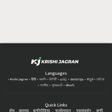
Languages
Krishi Jagran
हिंदी
বাঙালি
ਪੰਜਾਬੀ
தமிழ்
മലയാളം
ಕನ್ನಡ
ଓଡିଆ
অসমীয়া
ગુજરાતી
తెలుగు
Quick Links
होम
बातम्या
कृषीपीडिया
फलोत्पादन
पशुसंवर्धन
कृषी