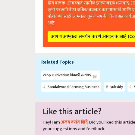
प्रिय वाचक, आमच्यात सामील झाल्याबद्दल धन्यवाद. आप
कृषी पत्रकारितेला अधिक बळकट करण्यासाठी आणि ग्
पोहोचण्यासाठी आम्हाला तुमचे समर्थन किंवा सहकार्य 
आहे.
आपण आम्हाला समर्थन करणे आवश्यक आहे (C
Related Topics
crop cultivation पिकाची लागवड
Sandalwood Farming Business
subsidy
S
Like this article?
Hey! I am
अजय वसंत शिंदे
. Did you liked this arti
your suggestions and feedback.