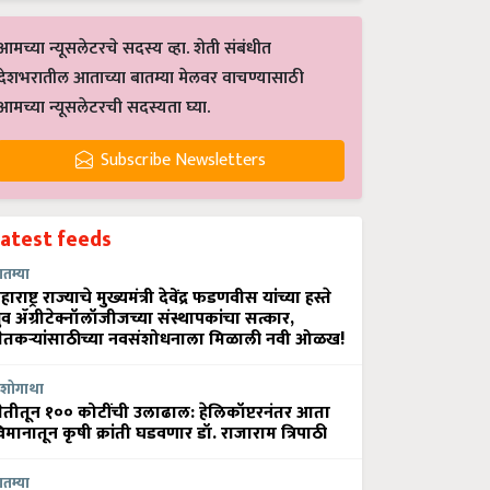
आमच्या न्यूसलेटरचे सदस्य व्हा. शेती संबंधीत
देशभरातील आताच्या बातम्या मेलवर वाचण्यासाठी
आमच्या न्यूसलेटरची सदस्यता घ्या.
Subscribe Newsletters
Latest feeds
ातम्या
हाराष्ट्र राज्याचे मुख्यमंत्री देवेंद्र फडणवीस यांच्या हस्ते
्रुव ॲग्रीटेक्नॉलॉजीजच्या संस्थापकांचा सत्कार,
ेतकऱ्यांसाठीच्या नवसंशोधनाला मिळाली नवी ओळख!
शोगाथा
ेतीतून १०० कोटींची उलाढाल: हेलिकॉप्टरनंतर आता
िमानातून कृषी क्रांती घडवणार डॉ. राजाराम त्रिपाठी
ातम्या