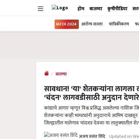
होम
बातम्या
कृषीपीडिया
सर
MFOI 2024
आरोग्य सल्ला
यांत्रिकीकरण
फल
बातम्या
सावधान! 'या' शेतकऱ्यांना लागला ल
'चंदन' लागवडीसाठी अनुदान देणार
कांद्याचे आगार म्हणून विश्व प्रसिद्ध असलेल्या नाशि
शेतकऱ्यांना काही भामट्यांनी अनुदानाचे आमिष दाखवू
जिल्ह्यातील मालेगाव चांदवड देवळा या तालुक्‍यातील शे
Updated on Wed
अजय वसंत शिंदे