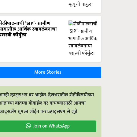
शेळीपालनाची ‘SIP’- ग्रामीण
भागातील आर्थिक स्वावलंबनाचा
यशस्वी फॉर्मुला
More Stories
आम्ही व्हाट्सअप वर आहोत. देशभरातील शेतीविषयीच्या
आताच्या बातम्या मोबाईल वर वाचण्यासाठी आमचा
व्हाट्सअँप ग्रुपला जॉईन करा.व्हाट्सएप से जुड़ें.
Join on WhatsApp