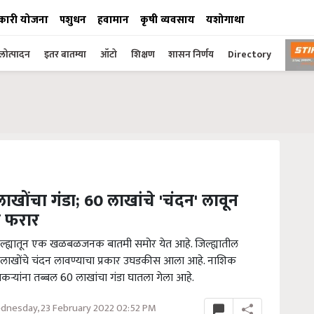
कारी योजना
पशुधन
हवामान
कृषी व्यवसाय
यशोगाथा
ोत्पादन
इतर बातम्या
ऑटो
शिक्षण
शासन निर्णय
Directory
ाखोंचा गंडा; 60 लाखांचे 'चंदन' लावून
े फरार
क जिल्ह्यातून एक खळबळजनक बातमी समोर येत आहे. जिल्ह्यातील
न लाखोंचे चंदन लावण्याचा प्रकार उघडकीस आला आहे. नाशिक
तकऱ्यांना तब्बल 60 लाखांचा गंडा घातला गेला आहे.
nesday, 23 February 2022 02:52 PM