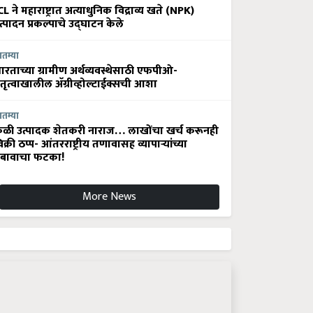
CL ने महाराष्ट्रात अत्याधुनिक विद्राव्य खते (NPK)
त्पादन प्रकल्पाचे उद्घाटन केले
ातम्या
ारताच्या ग्रामीण अर्थव्यवस्थेसाठी एफपीओ-
ेतृत्वाखालील अ‍ॅग्रीव्होल्टाईक्सची आशा
ातम्या
ेळी उत्पादक शेतकरी नाराज… लाखोंचा खर्च करूनही
िक्री ठप्प- आंतरराष्ट्रीय तणावासह व्यापाऱ्यांच्या
बावाचा फटका!
More News