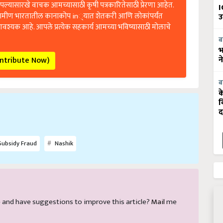
ल्यासारखे वाचक आमच्यासाठी कृषी पत्रकारितेसाठी प्रेरणा आहेत.
I
रामीण भारतातील कानाकोप in्यात शेतकरी आणि लोकांपर्यंत
उ
आवश्यक आहे. आपले प्रत्येक सहकार्य आमच्या भविष्यासाठी मोलाचे
ब
भ
ontribute Now)
न
ब
क
व
द
ubsidy Fraud
Nashik
cle and have suggestions to improve this article?
Mail
me