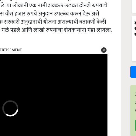
 केले. या लोकांनी एक नामी शक्कल लढवत दोनशे रुपयाचे
 वीस हजार रुपये अनुदान उपलब्ध करून देऊ असे
ही एक सरकारी अनुदानाची योजना असल्याची बतावणी केली
 गळे पडले आणि लाखो रुपयांचा शेतकर्‍यांना गंडा लागला.
ERTISEMENT