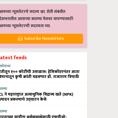
आमच्या न्यूसलेटरचे सदस्य व्हा. शेती संबंधीत
देशभरातील आताच्या बातम्या मेलवर वाचण्यासाठी
आमच्या न्यूसलेटरची सदस्यता घ्या.
Subscribe Newsletters
Latest feeds
शोगाथा
ेतीतून १०० कोटींची उलाढाल: हेलिकॉप्टरनंतर आता
िमानातून कृषी क्रांती घडवणार डॉ. राजाराम त्रिपाठी
ातम्या
CL ने महाराष्ट्रात अत्याधुनिक विद्राव्य खते (NPK)
त्पादन प्रकल्पाचे उद्घाटन केले
ातम्या
ारताच्या ग्रामीण अर्थव्यवस्थेसाठी एफपीओ-