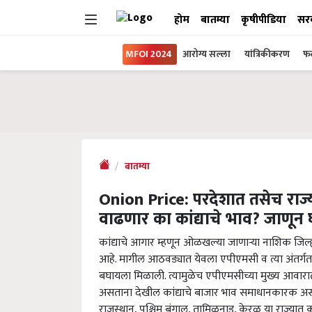
होम
बातम्या
कृषीपीडिया
सर
MFOI 2024
आरोग्य सल्ला
यांत्रिकीकरण
फल
बातम्या
Onion Price: परदेशात तसेच राज्य
वाढणार का कांद्याचे भाव? जाणून 
कांद्याचे आगार म्हणून ओळखल्या जाणाऱ्या नाशिक जिल्
आहे. मागील आठवड्यात येवला एपीएमसी व त्या अंतर्गत 
बघायला मिळाली. त्यामुळेच एपीएमसीच्या मुख्य आवार
असताना देखील कांद्याचे बाजार भाव समाधानकारक असल्याच
राजस्थान, पश्चिम बंगाल, तामिळनाडू, केरळ या राज्यात