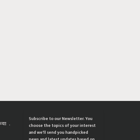
Subscribe to our Newsletter. You
्रिया
choose the topics of your interest
and we'll send you handpicked
news and latest updates based on