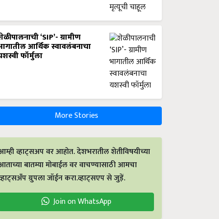
शेळीपालनाची ‘SIP’- ग्रामीण
भागातील आर्थिक स्वावलंबनाचा
यशस्वी फॉर्मुला
More Stories
आम्ही व्हाट्सअप वर आहोत. देशभरातील शेतीविषयीच्या
आताच्या बातम्या मोबाईल वर वाचण्यासाठी आमचा
व्हाट्सअँप ग्रुपला जॉईन करा.व्हाट्सएप से जुड़ें.
Join on WhatsApp