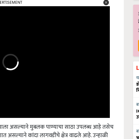
य
श
व
ब
I
उ
 झाला असल्याने मुबलक पाण्याचा साठा उपलब्ध आहे तसेच
णात असल्याने कांदा लागवडीचे क्षेत्र वाढले आहे. उन्हाळी
ब
भ