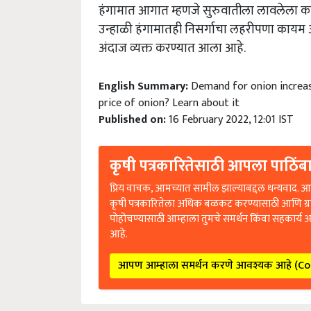
हंगामात आगात म्हणजे सुरुवातीला लावलेला का
उन्हाळी हंगामातही निसर्गाचा लहरीपणा कायम अ
अंदाज व्यक्त करण्यात आला आहे.
English Summary:
Demand for onion increase
price of onion? Learn about it
Published on:
16 February 2022, 12:01 IST
कृषी पत्रकारितेसाठी आपला पाठिंबा
प्रिय वाचक, आमच्यात सामील झाल्याबद्दल धन्यवाद. आप
कृषी पत्रकारितेला अधिक बळकट करण्यासाठी आणि ग्
पोहोचण्यासाठी आम्हाला तुमचे समर्थन किंवा सहकार्य 
आहे.
आपण आम्हाला समर्थन करणे आवश्यक आहे (C