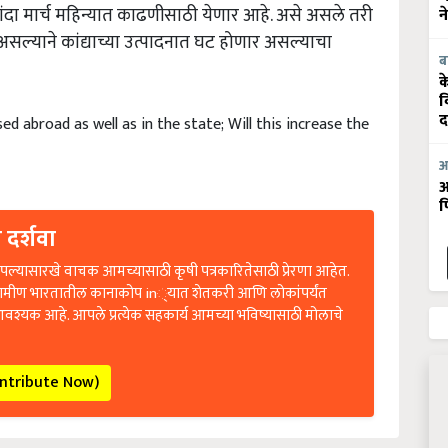
ंदा मार्च महिन्यात काढणीसाठी येणार आहे. असे असले तरी
न
सल्याने कांद्याच्या उत्पादनात घट होणार असल्याचा
ब
क
व
d abroad as well as in the state; Will this increase the
द
आ
आ
फ
 दर्शवा
ल्यासारखे वाचक आमच्यासाठी कृषी पत्रकारितेसाठी प्रेरणा आहेत.
रामीण भारतातील कानाकोप in्यात शेतकरी आणि लोकांपर्यंत
आवश्यक आहे. आपले प्रत्येक सहकार्य आमच्या भविष्यासाठी मोलाचे
ontribute Now)