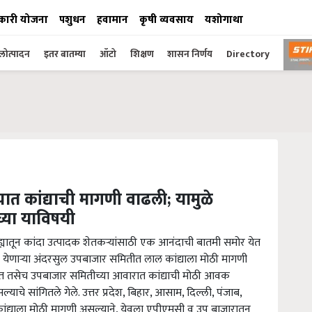
कारी योजना
पशुधन
हवामान
कृषी व्यवसाय
यशोगाथा
ोत्पादन
इतर बातम्या
ऑटो
शिक्षण
शासन निर्णय
Directory
ात कांद्याची मागणी वाढली; यामुळे
घ्या याविषयी
ह्यातून कांदा उत्पादक शेतकऱ्यांसाठी एक आनंदाची बातमी समोर येत
येणार्‍या अंदरसुल उपबाजार समितीत लाल कांद्याला मोठी मागणी
ात तसेच उपबाजार समितीच्या आवारात कांद्याची मोठी आवक
े सांगितले गेले. उत्तर प्रदेश, बिहार, आसाम, दिल्ली, पंजाब,
 कांद्याला मोठी मागणी असल्याने, येवला एपीएमसी व उप बाजारातून