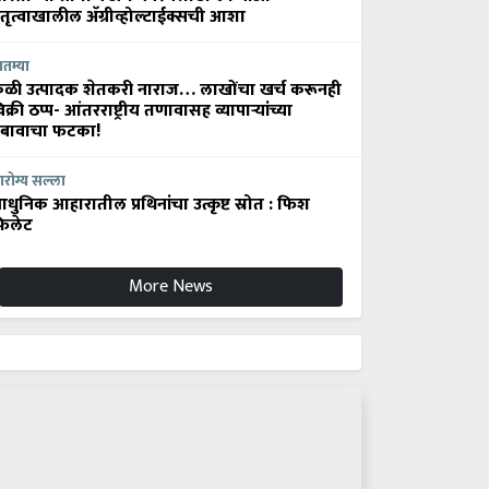
ेतृत्वाखालील अ‍ॅग्रीव्होल्टाईक्सची आशा
ातम्या
ेळी उत्पादक शेतकरी नाराज… लाखोंचा खर्च करूनही
िक्री ठप्प- आंतरराष्ट्रीय तणावासह व्यापाऱ्यांच्या
बावाचा फटका!
रोग्य सल्ला
धुनिक आहारातील प्रथिनांचा उत्कृष्ट स्रोत : फिश
िलेट
More News