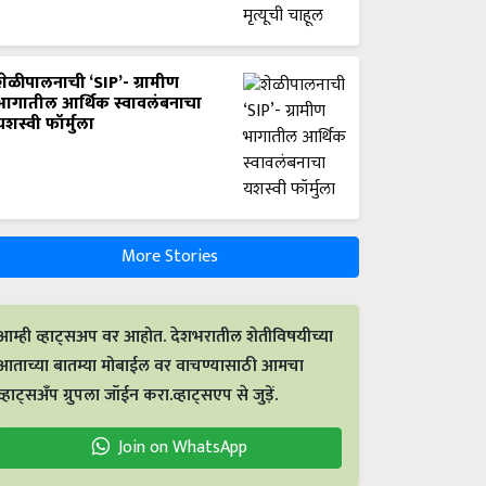
शेळीपालनाची ‘SIP’- ग्रामीण
भागातील आर्थिक स्वावलंबनाचा
यशस्वी फॉर्मुला
More Stories
आम्ही व्हाट्सअप वर आहोत. देशभरातील शेतीविषयीच्या
आताच्या बातम्या मोबाईल वर वाचण्यासाठी आमचा
व्हाट्सअँप ग्रुपला जॉईन करा.व्हाट्सएप से जुड़ें.
Join on WhatsApp