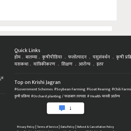
Quick Links
होम
बातम्या
कृषीपीडिया
फलोत्पादन
पशुसंवर्धन
कृषी प्रक
यशकथा
यांत्रिकीकरण
शिक्षण
आरोग्य
इतर
್ನಡ
Top on Krishi Jagran
Government Schemes
Soybean Farming
Goat Rearing
Chili Farm
कृषी प्रक्रिया
Orchard planting / फळबाग लागवड
Health मानवी आरोग्य
|
|
|
Privacy Policy
Terms of Service
Data Policy
Refund & Cancellation Policy
CopyRight - 2021 Krishi Jagran Media Group. All Rights Reserved.