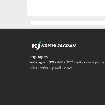
Languages
Krishi Jagran
हिंदी
বাঙালি
ਪੰਜਾਬੀ
தமிழ்
മലയാളം
ಕನ
ଓଡିଆ
অসমীয়া
ગુજરાતી
తెలుగు