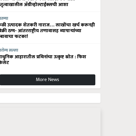
ेतृत्वाखालील अ‍ॅग्रीव्होल्टाईक्सची आशा
ातम्या
ेळी उत्पादक शेतकरी नाराज… लाखोंचा खर्च करूनही
िक्री ठप्प- आंतरराष्ट्रीय तणावासह व्यापाऱ्यांच्या
बावाचा फटका!
रोग्य सल्ला
धुनिक आहारातील प्रथिनांचा उत्कृष्ट स्रोत : फिश
िलेट
More News