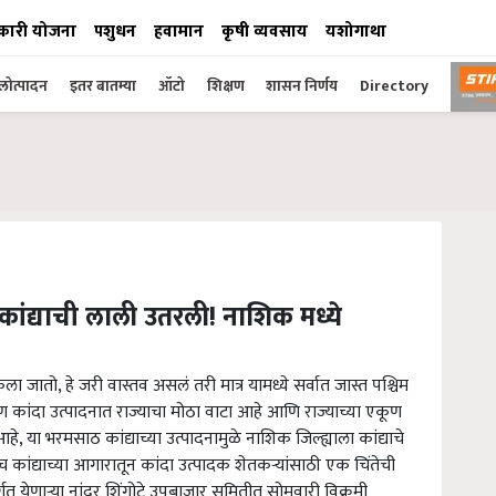
कारी योजना
पशुधन
हवामान
कृषी व्यवसाय
यशोगाथा
ोत्पादन
इतर बातम्या
ऑटो
शिक्षण
शासन निर्णय
Directory
कांद्याची लाली उतरली! नाशिक मध्ये
केला जातो, हे जरी वास्तव असलं तरी मात्र यामध्ये सर्वात जास्त पश्चिम
कूण कांदा उत्पादनात राज्याचा मोठा वाटा आहे आणि राज्याच्या एकूण
े, या भरमसाठ कांद्याच्या उत्पादनामुळे नाशिक जिल्ह्याला कांद्याचे
ाच कांद्याच्या आगारातून कांदा उत्पादक शेतकऱ्यांसाठी एक चिंतेची
्गत येणाऱ्या नांदूर शिंगोटे उपबाजार समितीत सोमवारी विक्रमी