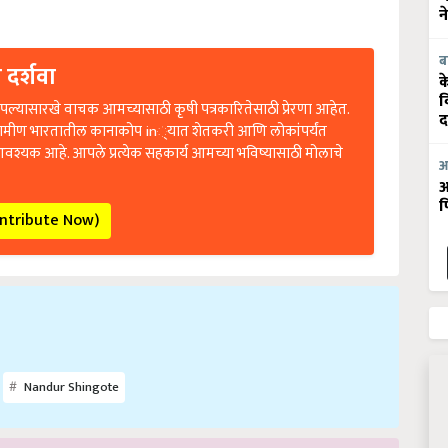
न
 दर्शवा
ब
क
ल्यासारखे वाचक आमच्यासाठी कृषी पत्रकारितेसाठी प्रेरणा आहेत.
व
द
रामीण भारतातील कानाकोप in्यात शेतकरी आणि लोकांपर्यंत
आवश्यक आहे. आपले प्रत्येक सहकार्य आमच्या भविष्यासाठी मोलाचे
आ
आ
फ
ontribute Now)
Nandur Shingote