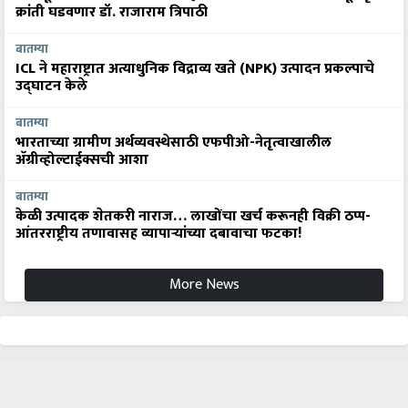
क्रांती घडवणार डॉ. राजाराम त्रिपाठी
बातम्या
ICL ने महाराष्ट्रात अत्याधुनिक विद्राव्य खते (NPK) उत्पादन प्रकल्पाचे
उद्घाटन केले
बातम्या
भारताच्या ग्रामीण अर्थव्यवस्थेसाठी एफपीओ-नेतृत्वाखालील
अ‍ॅग्रीव्होल्टाईक्सची आशा
बातम्या
केळी उत्पादक शेतकरी नाराज… लाखोंचा खर्च करूनही विक्री ठप्प-
आंतरराष्ट्रीय तणावासह व्यापाऱ्यांच्या दबावाचा फटका!
More News