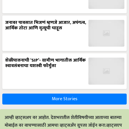
जनावर पावसात भिजणं म्हणजे आजार, अपंगत्व,
आर्थिक तोटा आणि मृत्यूची चाहूल
शेळीपालनाची ‘SIP’- ग्रामीण भागातील आर्थिक
स्वावलंबनाचा यशस्वी फॉर्मुला
More Stories
आम्ही व्हाट्सअप वर आहोत. देशभरातील शेतीविषयीच्या आताच्या बातम्या
मोबाईल वर वाचण्यासाठी आमचा व्हाट्सअँप ग्रुपला जॉईन करा.व्हाट्सएप