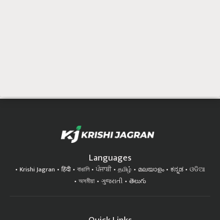
Languages
Krishi Jagran
हिंदी
বাঙালি
ਪੰਜਾਬੀ
தமிழ்
മലയാളം
ಕನ್ನಡ
ଓଡିଆ
অসমীয়া
ગુજરાતી
తెలుగు