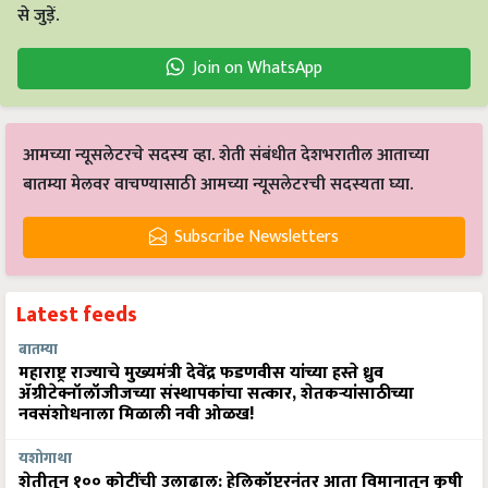
से जुड़ें.
Join on WhatsApp
आमच्या न्यूसलेटरचे सदस्य व्हा. शेती संबंधीत देशभरातील आताच्या
बातम्या मेलवर वाचण्यासाठी आमच्या न्यूसलेटरची सदस्यता घ्या.
Subscribe Newsletters
Latest feeds
बातम्या
महाराष्ट्र राज्याचे मुख्यमंत्री देवेंद्र फडणवीस यांच्या हस्ते ध्रुव
ॲग्रीटेक्नॉलॉजीजच्या संस्थापकांचा सत्कार, शेतकऱ्यांसाठीच्या
नवसंशोधनाला मिळाली नवी ओळख!
यशोगाथा
शेतीतून १०० कोटींची उलाढाल: हेलिकॉप्टरनंतर आता विमानातून कृषी