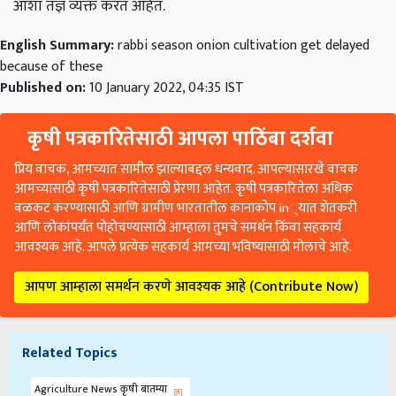
आशा तज्ञ व्यक्त करत आहेत.
English Summary:
rabbi season onion cultivation get delayed
because of these
Published on:
10 January 2022, 04:35 IST
कृषी पत्रकारितेसाठी आपला पाठिंबा दर्शवा
प्रिय वाचक, आमच्यात सामील झाल्याबद्दल धन्यवाद. आपल्यासारखे वाचक
आमच्यासाठी कृषी पत्रकारितेसाठी प्रेरणा आहेत. कृषी पत्रकारितेला अधिक
बळकट करण्यासाठी आणि ग्रामीण भारतातील कानाकोप in्यात शेतकरी
आणि लोकांपर्यंत पोहोचण्यासाठी आम्हाला तुमचे समर्थन किंवा सहकार्य
आवश्यक आहे. आपले प्रत्येक सहकार्य आमच्या भविष्यासाठी मोलाचे आहे.
आपण आम्हाला समर्थन करणे आवश्यक आहे (Contribute Now)
Related Topics
Agriculture News कृषी बातम्या