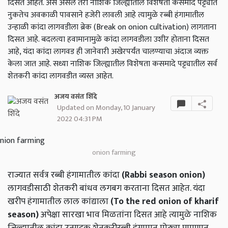
दिसत आहेत. असे असले तरी नाशिक जिल्ह्यातील विशेषता कसमादे पट्ट्यात
नुकतेच अवकाळी पावसाने हजेरी लावली आहे त्यामुळे रब्बी हंगामातील
उन्हाळी कांदा लागवडीला ब्रेक (Break on onion cultivation) लागताना
दिसत आहे. बदलत्या हवामानामुळे कांदा लागवडीला उशीर होताना दिसत
आहे, यंदा कांदा लागवड ही जानेवारी अखेरपर्यंत चालण्याचा अंदाज व्यक्त
केला जात आहे. सध्या नाशिक जिल्ह्यातील विशेषता कसमादे पट्ट्यातील सर्व
शेतकरी कांदा लागवडीत व्यस्त आहेत.
अजय वसंत शिंदे
Updated on Monday, 10 January
2022 04:31 PM
onion farming
राज्यात सर्वत्र रब्बी हंगामातील कांदा
(Rabbi season onion)
लागवडीसाठी शेतकरी बांधव लगबग करताना दिसत आहेत. यंदा
खरीप हंगामातील लाल कांद्याला
(To the red onion of kharif
season)
अपेक्षा सारखा भाव मिळतांना दिसत आहे त्यामुळे नाशिक
जिल्ह्यातील कांदा उत्पादक शेतकरीरब्बी हंगामात मोठ्या प्रमाणात