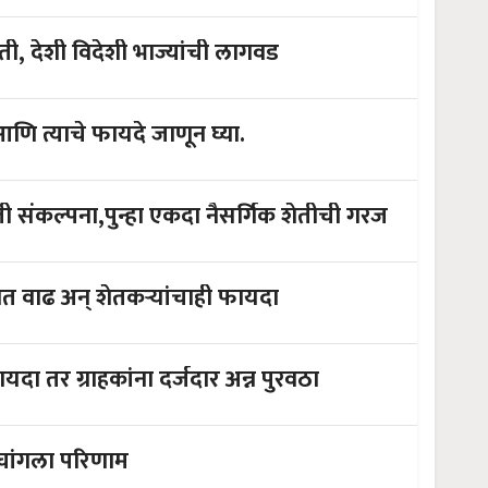
ेती, देशी विदेशी भाज्यांची लागवड
 आणि त्याचे फायदे जाणून घ्या.
जाणून घ्या,महाराष्ट्रातील झिरो बजेट शेती संकल्पना,पुन्हा एकदा नैसर्गिक शेतीची गरज
पीक उत्पादनात वाढ अन् शेतकऱ्यांचाही फायदा
दा तर ग्राहकांना दर्जदार अन्न पुरवठा
शेंद्रिय शेती काळाची गरज,आरोग्यावर चांगला परिणाम