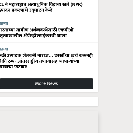
CL ने महाराष्ट्रात अत्याधुनिक विद्राव्य खते (NPK)
त्पादन प्रकल्पाचे उद्घाटन केले
ातम्या
ारताच्या ग्रामीण अर्थव्यवस्थेसाठी एफपीओ-
ेतृत्वाखालील अ‍ॅग्रीव्होल्टाईक्सची आशा
ातम्या
ेळी उत्पादक शेतकरी नाराज… लाखोंचा खर्च करूनही
िक्री ठप्प- आंतरराष्ट्रीय तणावासह व्यापाऱ्यांच्या
बावाचा फटका!
More News