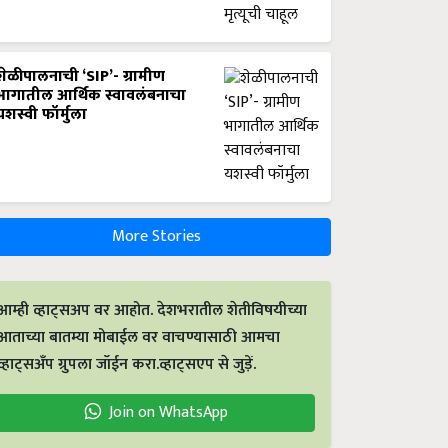
शेळीपालनाची ‘SIP’- ग्रामीण
भागातील आर्थिक स्वावलंबनाचा
यशस्वी फॉर्मुला
More Stories
आम्ही व्हाट्सअप वर आहोत. देशभरातील शेतीविषयीच्या
आताच्या बातम्या मोबाईल वर वाचण्यासाठी आमचा
व्हाट्सअँप ग्रुपला जॉईन करा.व्हाट्सएप से जुड़ें.
Join on WhatsApp