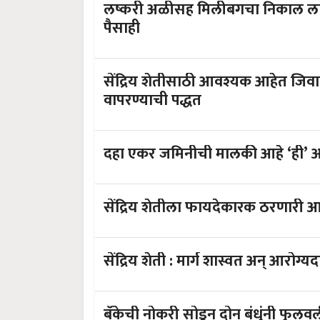
लष्करी अळीसह मिलीबगचा निकाल लावतो निंबोळी अर्क;
पैसाही
सेंद्रिय शेतीसाठी आवश्यक आहेत जिवाणू खते; , जाणून घ्या त्याचे प्रका
वापरण्याची पद्धत
सेंद्रिय शेतीला फायदेकारक ठरणारी आ
सेंद्रिय शेती : मार्ग शास