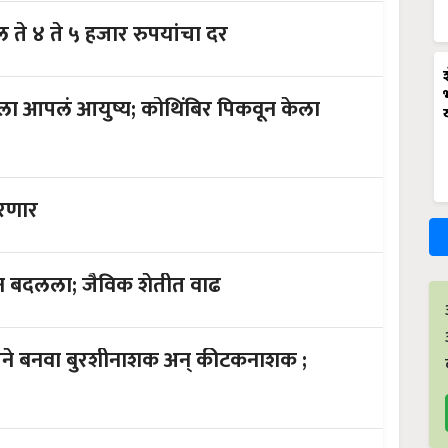
क्किंटल ते ४ ते ५ हजार रुपयांचा दर
य; कोथिंबिर पिकवून केला
करणार
शेतकऱ्यांचा शेतीकडे बघण्याचा दुष्टीकोन बदलला; जैविक शेतीत वाढ