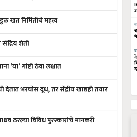
I
उ
ून घ्या! गांडूळ खत निर्मितीचे महत्त्व
ब
भ
न
ंद्रिय शेती
ब
क
व
ना ‘या’ गोष्टी ठेवा लक्षात
द
ी देतात भरघोस दूध, तर सेंद्रीय खाद्यही तयार
 जाधव ठरल्या विविध पुरस्कारांचे मानकरी