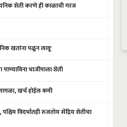
सायनिक शेती करणे ही काळाची गरज
 रासायनिक खतांना पळून लावू'
ोपोनिक्स तंत्र नेमके काय आहे; करा पाण्याविना भाजीपाला शेती
कट सापळा, खर्च होईल कमी
, पश्चिम विदर्भातही रुजतोय सेंद्रिय शेतीचा