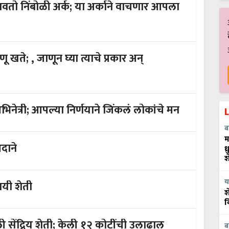
 या अर्काने वाचणार आपला
र अन्
दहा एकर जमिनीची मालकी आहे ‘ही’ अभिनेत्री; आपल्या निर्णयाने जिंकलं लोकांचे मन
ब
म
दाने
ध
श
य
्वत अन् आरोग्यदायी शेती
श
व
बँकेची नोकरी सोडून दोन बंधुंनी फुलवली सेंद्रिय शेती; केली १२ कोटींची उलाढाल
ब