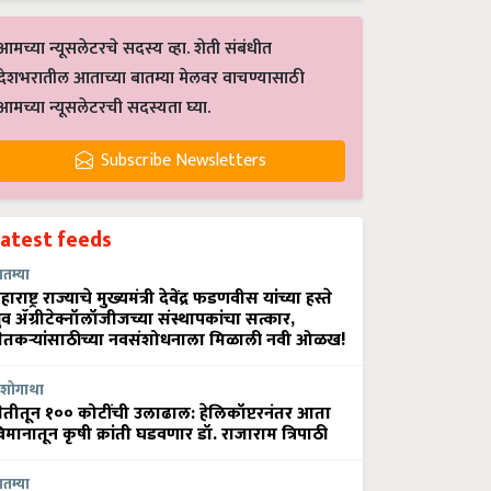
आमच्या न्यूसलेटरचे सदस्य व्हा. शेती संबंधीत
देशभरातील आताच्या बातम्या मेलवर वाचण्यासाठी
आमच्या न्यूसलेटरची सदस्यता घ्या.
Subscribe Newsletters
Latest feeds
ातम्या
हाराष्ट्र राज्याचे मुख्यमंत्री देवेंद्र फडणवीस यांच्या हस्ते
्रुव ॲग्रीटेक्नॉलॉजीजच्या संस्थापकांचा सत्कार,
ेतकऱ्यांसाठीच्या नवसंशोधनाला मिळाली नवी ओळख!
शोगाथा
ेतीतून १०० कोटींची उलाढाल: हेलिकॉप्टरनंतर आता
िमानातून कृषी क्रांती घडवणार डॉ. राजाराम त्रिपाठी
ातम्या