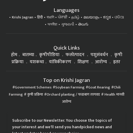
Languages
Krishi Jagran
हिंदी
বাঙালি
ਪੰਜਾਬੀ
தமிழ்
മലയാളം
ಕನ್ನಡ
ଓଡିଆ
অসমীয়া
ગુજરાતી
తెలుగు
Quick Links
होम
बातम्या
कृषीपीडिया
फलोत्पादन
पशुसंवर्धन
कृषी
प्रक्रिया
यशकथा
यांत्रिकीकरण
शिक्षण
आरोग्य
इतर
Top on Krishi Jagran
Government Schemes
Soybean Farming
Goat Rearing
Chili
Farming
कृषी प्रक्रिया
Orchard planting / फळबाग लागवड
Health मानवी
आरोग्य
Subscribe to our Newsletter. You choose the topics of
your interest and we'll send you handpicked news and