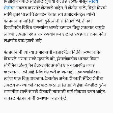
मिझोराम येथील आइजोल शुयाया राल्ते हे २०१७ पासून
सेंद्रिय
शेतीचा
अवलंब करणारे शेतकरी आहेत. ते शेतीत आले, मिझो मिरची
आणि इतर भाज्यांचे उत्पादन घेतात. त्या उत्पादनांबद्दल त्यांनी
पंतप्रधानांना माहिती दिली. पुढे त्यांनी सांगितले की, ते नवी
दिल्लीपर्यंत विविध कंपन्यांना आपले उत्पादन विकू शकतात. यामुळे
त्याच्या उत्पन्नात २० हजार रुपयांवरून १ लाख ५० हजार रुपयांपर्यंत
लक्षणीय वाढ झाली आहे.
पंतप्रधानांनी त्यांच्या उत्पादनाची बाजारपेठेत विक्री करण्याबाबत
विचारले असता राल्ते म्हणाले की, ईशान्येकडील भागात मिशन
ऑर्गेनिक व्हॅल्यू चेन डेव्हलपमेंट अंतर्गत एक बाजारपेठ तयार
करण्यात आली आहे. जिथे शेतकरी कोणत्याही अडथळ्याशिवाय
त्यांचा माल विकू शकतात. देशातील अनेक शेतकरी सेंद्रिय शेतीचा
अवलंब करण्याकडे वाटचाल करत आहेत आणि ईशान्येकडील दुर्गम
भागातील राल्ते सारखे शेतकरी त्यासाठी मार्ग मोकळा करत आहेत.
याबद्दल पंतप्रधानांनी समाधान व्यक्त केले.