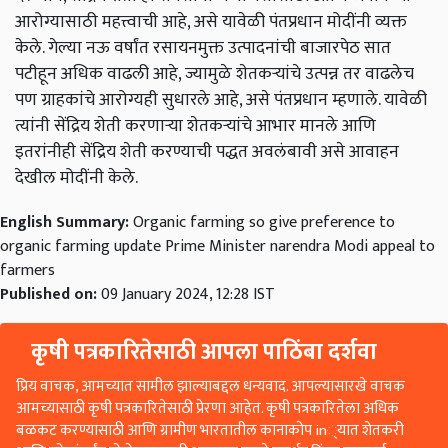
आरोग्यासाठी महत्त्वाची आहे, असे यावेळी पंतप्रधान मोदींनी व्यक्त
केले. गेल्या नऊ वर्षांत रसायनमुक्त उत्पादनांची बाजारपेठ सात
पटीहून अधिक वाढली आहे, ज्यामुळे शेतकऱ्यांचे उत्पन्न तर वाढलेच
पण ग्राहकांचे आरोग्यही सुधारले आहे, असे पंतप्रधान म्हणाले. यावेळी
त्यांनी सेंद्रिय शेती करणाऱ्या शेतकऱ्यांचे आभार मानले आणि
इतरांनीही सेंद्रिय शेती करण्याची पद्धत अवलंबावी असे आवाहन
देखील मोदींनी केले.
English Summary:
Organic farming so give preference to
organic farming update Prime Minister narendra Modi appeal to
farmers
Published on:
09 January 2024, 12:28 IST
कृषी पत्रकारितेसाठी आपला पाठिंबा दर्शवा
प्रिय वाचक, आमच्यात सामील झाल्याबद्दल धन्यवाद. आपल्यासारखे वाचक
आमच्यासाठी कृषी पत्रकारितेसाठी प्रेरणा आहेत. कृषी पत्रकारितेला अधिक
बळकट करण्यासाठी आणि ग्रामीण भारतातील कानाकोप in्यात शेतकरी