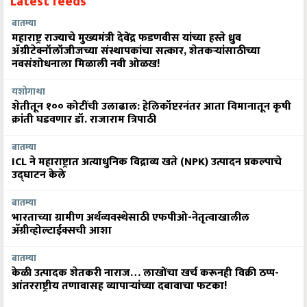
Latest feeds
बातम्या
महाराष्ट्र राज्याचे मुख्यमंत्री देवेंद्र फडणवीस यांच्या हस्ते ध्रुव
ॲग्रीटेक्नॉलॉजीजच्या संस्थापकांचा सत्कार, शेतकऱ्यांसाठीच्या
नवसंशोधनाला मिळाली नवी ओळख!
यशोगाथा
शेतीतून १०० कोटींची उलाढाल: हेलिकॉप्टरनंतर आता विमानातून कृषी
क्रांती घडवणार डॉ. राजाराम त्रिपाठी
बातम्या
ICL ने महाराष्ट्रात अत्याधुनिक विद्राव्य खते (NPK) उत्पादन प्रकल्पाचे
उद्घाटन केले
बातम्या
भारताच्या ग्रामीण अर्थव्यवस्थेसाठी एफपीओ-नेतृत्वाखालील
अ‍ॅग्रीव्होल्टाईक्सची आशा
बातम्या
केळी उत्पादक शेतकरी नाराज… लाखोंचा खर्च करूनही विक्री ठप्प-
आंतरराष्ट्रीय तणावासह व्यापाऱ्यांच्या दबावाचा फटका!