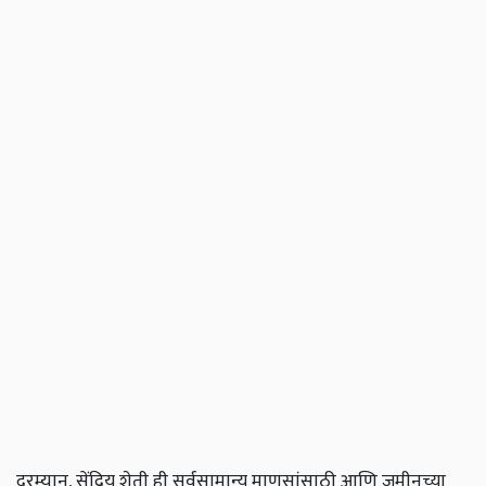
दरम्यान, सेंद्रिय शेती ही सर्वसामान्य माणसांसाठी आणि जमीनच्या