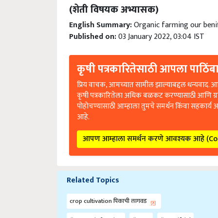
(शेती विषयक अभ्यासक)
English Summary:
Organic farming our benif
Published on:
03 January 2022, 03:04 IST
कृषी पत्रकारितेसाठी आपला पाठिंबा
प्रिय वाचक, आमच्यात सामील झाल्याबद्दल धन्यवाद. आप
कृषी पत्रकारितेला अधिक बळकट करण्यासाठी आणि ग्
पोहोचण्यासाठी आम्हाला तुमचे समर्थन किंवा सहकार्य 
आहे.
आपण आम्हाला समर्थन करणे आवश्यक आहे (C
Related Topics
crop cultivation पिकाची लागवड
Organic farming
Our
Benifitial