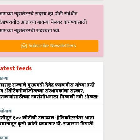
आमच्या न्यूसलेटरचे सदस्य व्हा. शेती संबंधीत
देशभरातील आताच्या बातम्या मेलवर वाचण्यासाठी
आमच्या न्यूसलेटरची सदस्यता घ्या.
Subscribe Newsletters
Latest feeds
ातम्या
हाराष्ट्र राज्याचे मुख्यमंत्री देवेंद्र फडणवीस यांच्या हस्ते
्रुव ॲग्रीटेक्नॉलॉजीजच्या संस्थापकांचा सत्कार,
ेतकऱ्यांसाठीच्या नवसंशोधनाला मिळाली नवी ओळख!
शोगाथा
ेतीतून १०० कोटींची उलाढाल: हेलिकॉप्टरनंतर आता
िमानातून कृषी क्रांती घडवणार डॉ. राजाराम त्रिपाठी
ातम्या