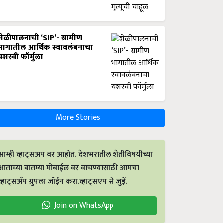
शेळीपालनाची ‘SIP’- ग्रामीण
भागातील आर्थिक स्वावलंबनाचा
यशस्वी फॉर्मुला
More Stories
आम्ही व्हाट्सअप वर आहोत. देशभरातील शेतीविषयीच्या
आताच्या बातम्या मोबाईल वर वाचण्यासाठी आमचा
व्हाट्सअँप ग्रुपला जॉईन करा.व्हाट्सएप से जुड़ें.
Join on WhatsApp