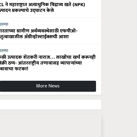
CL ने महाराष्ट्रात अत्याधुनिक विद्राव्य खते (NPK)
त्पादन प्रकल्पाचे उद्घाटन केले
ातम्या
ारताच्या ग्रामीण अर्थव्यवस्थेसाठी एफपीओ-
ेतृत्वाखालील अ‍ॅग्रीव्होल्टाईक्सची आशा
ातम्या
ेळी उत्पादक शेतकरी नाराज… लाखोंचा खर्च करूनही
िक्री ठप्प- आंतरराष्ट्रीय तणावासह व्यापाऱ्यांच्या
बावाचा फटका!
More News