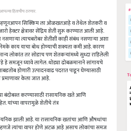
#
ेती आपल्या हिताचीच ठरणार.
ज्य म्हणूनआपन सिक्किम ला ओळखतआहे व तेथेल शेतकरी व
ेक्टर क्षेत्रावर सेंद्रिय शेती सुरू करण्यात आली आहे.
ि नसणार्‍या त्याचबरोबर शेतीशी काही संबंध नसणार्‍या अशा
णजे नेमके काय याचा बोध होण्याची शक्यता कमी आहे. कारण
ान्य लोकांत तर सोडाच पण शेतकर्‍यांमध्ये सुध्दा राहिलेली
 आहे हे समजून घ्यावे लागेल. थोड्या ढोबळमानाने सांगायचे
 ताबडतोब होणारी उत्पादनवाढ पदरात पाडून घेण्यासाठी
T
प्रमाणावर केला जात आहे.
ींचा बंदोबस्त करण्यासाठी रासायनिक खते आणि
ांच्या वापरामुळे शेतीचे तंत्र
सायनिक झाली आहे. या रासायनिक खतांचा आणि औषधांचा
 म्हणजे त्यांचा वापर होणे अटळ आहे असाच लोकांचा समज