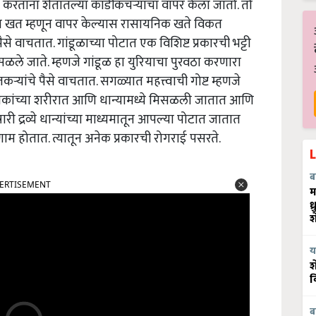
ार करताना शेतातल्या काडीकचर्‍याचा वापर केला जातो. तो
ाच खत म्हणून वापर केल्यास रासायनिक खते विकत
 वाचतात. गांडूळाच्या पोटात एक विशिष्ट प्रकारची भट्टी
 मिसळले जाते. म्हणजे गांडूळ हा युरियाचा पुरवठा करणारा
‍यांचे पैसे वाचतात. सगळ्यात महत्त्वाची गोष्ट म्हणजे
पिकांच्या शरीरात आणि धान्यामध्ये मिसळली जातात आणि
री द्रव्ये धान्यांच्या माध्यमातून आपल्या पोटात जातात
ाम होतात. त्यातून अनेक प्रकारची रोगराई पसरते.
ब
ERTISEMENT
म
ध
श
य
श
व
ब