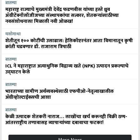
बातम्या
महाराष्ट्र राज्याचे मुख्यमंत्री देवेंद्र फडणवीस यांच्या हस्ते ध्रुव
ॲग्रीटेक्नॉलॉजीजच्या संस्थापकांचा सत्कार, शेतकऱ्यांसाठीच्या
नवसंशोधनाला मिळाली नवी ओळख!
यशोगाथा
शेतीतून १०० कोटींची उलाढाल: हेलिकॉप्टरनंतर आता विमानातून कृषी
क्रांती घडवणार डॉ. राजाराम त्रिपाठी
बातम्या
ICL ने महाराष्ट्रात अत्याधुनिक विद्राव्य खते (NPK) उत्पादन प्रकल्पाचे
उद्घाटन केले
बातम्या
भारताच्या ग्रामीण अर्थव्यवस्थेसाठी एफपीओ-नेतृत्वाखालील
अ‍ॅग्रीव्होल्टाईक्सची आशा
बातम्या
केळी उत्पादक शेतकरी नाराज… लाखोंचा खर्च करूनही विक्री ठप्प-
आंतरराष्ट्रीय तणावासह व्यापाऱ्यांच्या दबावाचा फटका!