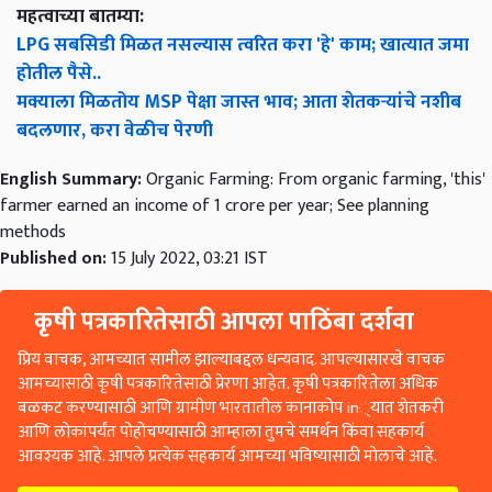
महत्वाच्या बातम्या:
LPG सबसिडी मिळत नसल्यास त्वरित करा 'हे' काम; खात्यात जमा
होतील पैसे..
मक्याला मिळतोय MSP पेक्षा जास्त भाव; आता शेतकऱ्यांचे नशीब
बदलणार, करा वेळीच पेरणी
English Summary:
Organic Farming: From organic farming, 'this'
farmer earned an income of 1 crore per year; See planning
methods
Published on:
15 July 2022, 03:21 IST
कृषी पत्रकारितेसाठी आपला पाठिंबा दर्शवा
प्रिय वाचक, आमच्यात सामील झाल्याबद्दल धन्यवाद. आपल्यासारखे वाचक
आमच्यासाठी कृषी पत्रकारितेसाठी प्रेरणा आहेत. कृषी पत्रकारितेला अधिक
बळकट करण्यासाठी आणि ग्रामीण भारतातील कानाकोप in्यात शेतकरी
आणि लोकांपर्यंत पोहोचण्यासाठी आम्हाला तुमचे समर्थन किंवा सहकार्य
आवश्यक आहे. आपले प्रत्येक सहकार्य आमच्या भविष्यासाठी मोलाचे आहे.