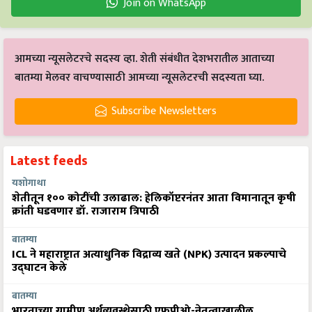
Join on WhatsApp
आमच्या न्यूसलेटरचे सदस्य व्हा. शेती संबंधीत देशभरातील आताच्या
बातम्या मेलवर वाचण्यासाठी आमच्या न्यूसलेटरची सदस्यता घ्या.
Subscribe Newsletters
Latest feeds
यशोगाथा
शेतीतून १०० कोटींची उलाढाल: हेलिकॉप्टरनंतर आता विमानातून कृषी
क्रांती घडवणार डॉ. राजाराम त्रिपाठी
बातम्या
ICL ने महाराष्ट्रात अत्याधुनिक विद्राव्य खते (NPK) उत्पादन प्रकल्पाचे
उद्घाटन केले
बातम्या
भारताच्या ग्रामीण अर्थव्यवस्थेसाठी एफपीओ-नेतृत्वाखालील