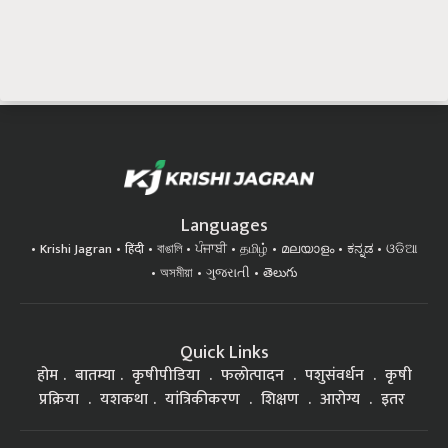
Languages
Krishi Jagran
हिंदी
বাঙালি
ਪੰਜਾਬੀ
தமிழ்
മലയാളം
ಕನ್ನಡ
ଓଡିଆ
অসমীয়া
ગુજરાતી
తెలుగు
Quick Links
होम
बातम्या
कृषीपीडिया
फलोत्पादन
पशुसंवर्धन
कृषी
प्रक्रिया
यशकथा
यांत्रिकीकरण
शिक्षण
आरोग्य
इतर