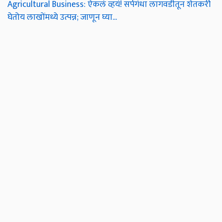
Agricultural Business: ऐकलं व्हयं! सर्पगंधा लागवडीतून शेतकरी
घेतोय लाखोंमध्ये उत्पन्न; जाणून घ्या...