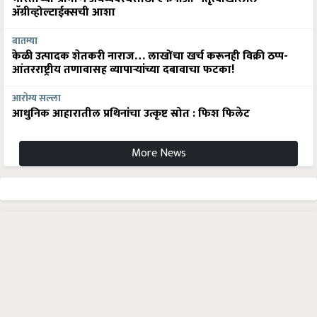
अ‍ॅग्रीव्होल्टाईक्सची आशा
बातम्या
केळी उत्पादक शेतकरी नाराज… लाखोंचा खर्च करूनही विक्री ठप्प-
आंतरराष्ट्रीय तणावासह व्यापाऱ्यांच्या दबावाचा फटका!
आरोग्य सल्ला
आधुनिक आहारातील प्रथिनांचा उत्कृष्ट स्रोत : फिश फिलेट
More News