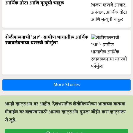
आर्थिक तोटा आणि मृत्यूची चाहूल
शेळीपालनाची ‘SIP’- ग्रामीण भागातील आर्थिक
स्वावलंबनाचा यशस्वी फॉर्मुला
More Stories
आम्ही व्हाट्सअप वर आहोत. देशभरातील शेतीविषयीच्या आताच्या बातम्या
मोबाईल वर वाचण्यासाठी आमचा व्हाट्सअँप ग्रुपला जॉईन करा.व्हाट्सएप
से जुड़ें.