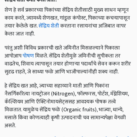
सेंद्रिय शेती कशी केली जाते?
शेण हे सर्व प्रकारच्या पिकांच्या सेंद्रिय शेतीसाठी मुख्य साधन म्हणून
काम करते, ज्यामध्ये शेणखत, गांडूळ कंपोस्ट, पिकाच्या कचऱ्यापासून
तयार केलेले खत.
सेंद्रिय शेती
करताना रसायनांचा अजिबात वापर
केला जात नाही.
परंतु अशी विविध प्रकारची खते जमिनीत मिसळल्याने पिकाला
आपोआप
पोषण
मिळते. सेंद्रिय शेतीमुळे जमिनीची सुपीकता तर
वाढतेच, शिवाय त्यापासून तयार होणाऱ्या पदार्थांचे सेवन करून शरीर
सुदृढ राहते, जे साध्या फळे आणि भाजीपाल्यांनीही शक्य नाही.
हे सेंद्रिय खत आहे, ज्याच्या सहाय्याने माती आणि पिकांना
नैसर्गिकरित्या नायट्रोजन (Nitrogen), फॉस्फरस, पोटॅश, मॅग्नेशियम,
कॅल्शियम आणि ऍक्टिनोमायसेट्ससह आवश्यक पोषक तत्त्वे
मिळतात. यामुळेच सेंद्रिय फळे (Organic fruits), भाज्या, धान्ये,
मसाले किंवा कोणत्याही कृषी उत्पादनाची चव सामान्यपेक्षा वेगळी
असते.