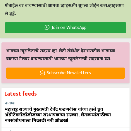
मोबाईल वर वाचण्यासाठी आमचा व्हाट्सअँप ग्रुपला जॉईन करा.व्हाट्सएप
से जुड़ें.
Join on WhatsApp
आमच्या न्यूसलेटरचे सदस्य व्हा. शेती संबंधीत देशभरातील आताच्या
बातम्या मेलवर वाचण्यासाठी आमच्या न्यूसलेटरची सदस्यता घ्या.
Subscribe Newsletters
Latest feeds
बातम्या
महाराष्ट्र राज्याचे मुख्यमंत्री देवेंद्र फडणवीस यांच्या हस्ते ध्रुव
ॲग्रीटेक्नॉलॉजीजच्या संस्थापकांचा सत्कार, शेतकऱ्यांसाठीच्या
नवसंशोधनाला मिळाली नवी ओळख!