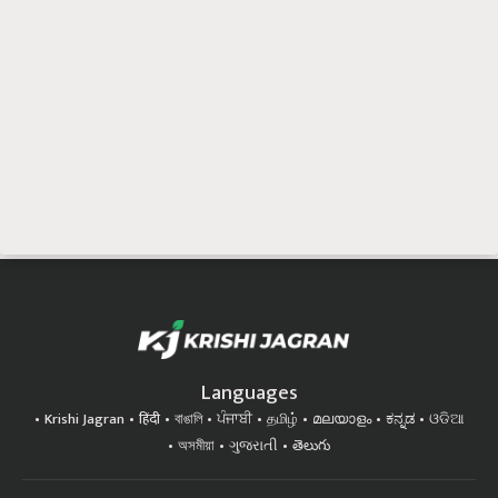
Languages
Krishi Jagran
हिंदी
বাঙালি
ਪੰਜਾਬੀ
தமிழ்
മലയാളം
ಕನ್ನಡ
ଓଡିଆ
অসমীয়া
ગુજરાતી
తెలుగు