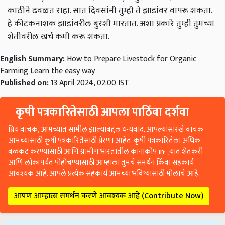
काठीने ढवळत राहा. सात दिवसांनी तुम्ही ते झाडांवर वापरू शकता.
हे कीटकनाशक झाडांवरील बुरशी मारतात. अशा प्रकारे तुम्ही तुमच्या
शेतीवरील खर्च कमी करू शकता.
English Summary:
How to Prepare Livestock for Organic
Farming Learn the easy way
Published on:
13 April 2024, 02:00 IST
कृषी पत्रकारितेसाठी आपला पाठिंबा दर्शवा
प्रिय वाचक, आमच्यात सामील झाल्याबद्दल धन्यवाद. आपल्यासारखे वाचक
आमच्यासाठी कृषी पत्रकारितेसाठी प्रेरणा आहेत. कृषी पत्रकारितेला अधिक
बळकट करण्यासाठी आणि ग्रामीण भारतातील कानाकोप in्यात शेतकरी
आणि लोकांपर्यंत पोहोचण्यासाठी आम्हाला तुमचे समर्थन किंवा सहकार्य
आवश्यक आहे. आपले प्रत्येक सहकार्य आमच्या भविष्यासाठी मोलाचे आहे.
आपण आम्हाला समर्थन करणे आवश्यक आहे (Contribute Now)