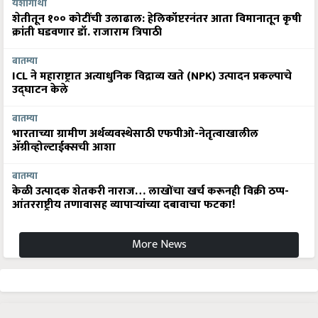
यशोगाथा
शेतीतून १०० कोटींची उलाढाल: हेलिकॉप्टरनंतर आता विमानातून कृषी
क्रांती घडवणार डॉ. राजाराम त्रिपाठी
बातम्या
ICL ने महाराष्ट्रात अत्याधुनिक विद्राव्य खते (NPK) उत्पादन प्रकल्पाचे
उद्घाटन केले
बातम्या
भारताच्या ग्रामीण अर्थव्यवस्थेसाठी एफपीओ-नेतृत्वाखालील
अ‍ॅग्रीव्होल्टाईक्सची आशा
बातम्या
केळी उत्पादक शेतकरी नाराज… लाखोंचा खर्च करूनही विक्री ठप्प-
आंतरराष्ट्रीय तणावासह व्यापाऱ्यांच्या दबावाचा फटका!
More News