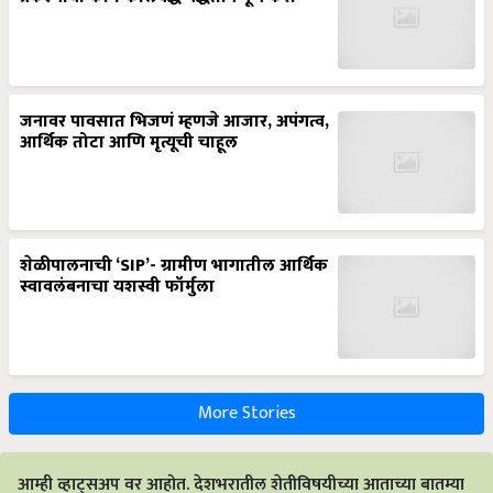
जनावर पावसात भिजणं म्हणजे आजार, अपंगत्व,
आर्थिक तोटा आणि मृत्यूची चाहूल
शेळीपालनाची ‘SIP’- ग्रामीण भागातील आर्थिक
स्वावलंबनाचा यशस्वी फॉर्मुला
More Stories
आम्ही व्हाट्सअप वर आहोत. देशभरातील शेतीविषयीच्या आताच्या बातम्या