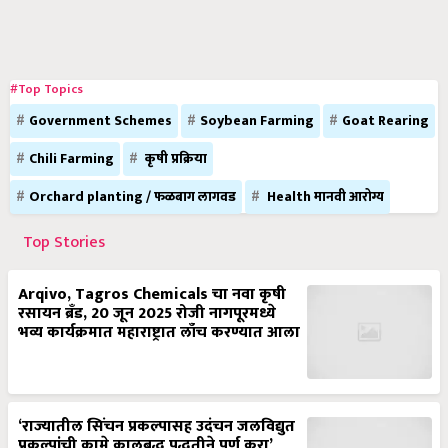
#Top Topics
Government Schemes
Soybean Farming
Goat Rearing
Chili Farming
कृषी प्रक्रिया
Orchard planting / फळबाग लागवड
Health मानवी आरोग्य
Top Stories
Arqivo, Tagros Chemicals चा नवा कृषी
रसायन ब्रँड, 20 जून 2025 रोजी नागपूरमध्ये
भव्य कार्यक्रमात महाराष्ट्रात लाँच करण्यात आला
‘राज्यातील सिंचन प्रकल्पासह उदंचन जलविद्युत
प्रकल्पांची कामे कालबद्ध पद्धतीने पूर्ण करा’