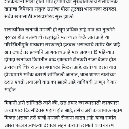
शेतकऱ्यांना आशा होती. मात्र हंगामाच्या सुरुवातीलाच रासायनिक
खतांचा विषेशता संयुक्त खतांचा मोठा तुटवडा भासायला लागला,
सर्वत्र खतांसाठी आरडाओरड सुरू झाली.
रासायनिक खतांची मागणी ही खूप अधिक आहे मात्र त्या तुलनेने
पुरवठा होत नसल्याचे तज्ज्ञांद्वारे मत व्यक्त केले जात आहे. या
परिस्थितीमुळे मायबाप सरकारही हतबल असल्याचे समोर येत आहे.
खत टंचाई तर प्रकर्षाने जाणवतच आहे मात्र अवघ्या 15 महिन्यांत
दोनदा खतांच्या किमतीत वाढ झाल्याने शेतकरी राजा बेजार होत
असल्याचे चित्र राज्यात बघायला मिळत आहे. खतांच्या दरात वाढ
होण्यामागे अनेक कारणे सांगितली जातात, आज आपण खतांच्या
दरात एवढी अवाजवी वाढ का झाली आहे याविषयी जाणून घेणार
आहोत.
मित्रांनो असे सांगितले जाते की, खत तयार करण्यासाठी लागणारा
कच्चामाल दिवसेंदिवस महाग होत आहे, तसेच जरी कच्चामाल महाग
मिळत असला तरी याची मागणी रोजाना वाढत आहे. याचा सर्वात
जास्त फटका आपल्या देशाला सहन करावा लागतो याचं कारण