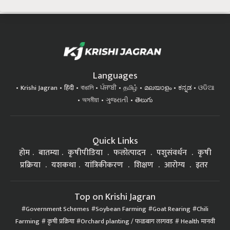
Languages
Krishi Jagran
हिंदी
বাঙালি
ਪੰਜਾਬੀ
தமிழ்
മലയാളം
ಕನ್ನಡ
ଓଡିଆ
অসমীয়া
ગુજરાતી
తెలుగు
Quick Links
होम
बातम्या
कृषीपीडिया
फलोत्पादन
पशुसंवर्धन
कृषी
प्रक्रिया
यशकथा
यांत्रिकीकरण
शिक्षण
आरोग्य
इतर
Top on Krishi Jagran
Government Schemes
Soybean Farming
Goat Rearing
Chili
Farming
कृषी प्रक्रिया
Orchard planting / फळबाग लागवड
Health मानवी