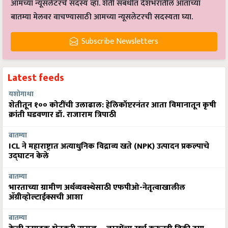
आमच्या न्यूसलेटरचे सदस्य व्हा. शेती संबंधीत देशभरातील आताच्या
बातम्या मेलवर वाचण्यासाठी आमच्या न्यूसलेटरची सदस्यता घ्या.
Subscribe Newsletters
Latest feeds
यशोगाथा
शेतीतून १०० कोटींची उलाढाल: हेलिकॉप्टरनंतर आता विमानातून कृषी
क्रांती घडवणार डॉ. राजाराम त्रिपाठी
बातम्या
ICL ने महाराष्ट्रात अत्याधुनिक विद्राव्य खते (NPK) उत्पादन प्रकल्पाचे
उद्घाटन केले
बातम्या
भारताच्या ग्रामीण अर्थव्यवस्थेसाठी एफपीओ-नेतृत्वाखालील
अ‍ॅग्रीव्होल्टाईक्सची आशा
बातम्या