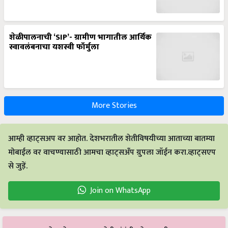
शेळीपालनाची ‘SIP’- ग्रामीण भागातील आर्थिक
स्वावलंबनाचा यशस्वी फॉर्मुला
More Stories
आम्ही व्हाट्सअप वर आहोत. देशभरातील शेतीविषयीच्या आताच्या बातम्या
मोबाईल वर वाचण्यासाठी आमचा व्हाट्सअँप ग्रुपला जॉईन करा.व्हाट्सएप
से जुड़ें.
Join on WhatsApp