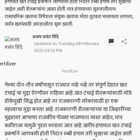
हंगामात खत टंचाई प्रकर्षाने जाणवली होती निदान रब्बी हंगाम तरी सुखाचा
जाईल अशी शेतकऱ्यांना आशा होती. मात्र हंगामाच्या सुरुवातीलाच
रासायनिक खतांचा विषेशता संयुक्त खतांचा मोठा तुटवडा भासायला लागला,
सर्वत्र खतांसाठी आरडाओरड सुरू झाली.
अजय वसंत शिंदे
Updated on Tuesday, 08 February
2022 03:52 PM
fertilizer
गेल्या दोन-तीन वर्षांपासून राज्यात नव्हे नव्हे तर संपूर्ण देशात खत
टंचाई चा मुद्दा ऐरणीवर राहिला आहे. खत टंचाई शेतकऱ्यांसाठी मोठे
डोकेदुखी सिद्ध होत आहे तर राजकारणी लोकांसाठी हा एक
महत्त्वाचा मुद्दा बनला आहे. राजकारणी शेतकऱ्यांच्या या जिव्हारीच्या
मुद्द्यावर आपल्या राजकीय पोळ्या भाजण्यात व्यस्त आहेत, मात्र
बळीराजा यामुळे पुरता भरडला जात आहे. खरीप हंगामात खत टंचाई
प्रकर्षाने जाणवली होती निदान रब्बी हंगाम तरी सुखाचा जाईल अशी