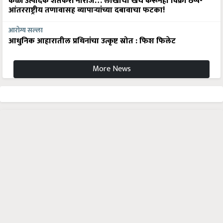
केळी उत्पादक शेतकरी नाराज… लाखोंचा खर्च करूनही विक्री ठप्प-
आंतरराष्ट्रीय तणावासह व्यापाऱ्यांच्या दबावाचा फटका!
आरोग्य सल्ला
आधुनिक आहारातील प्रथिनांचा उत्कृष्ट स्रोत : फिश फिलेट
More News