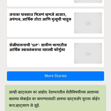
जनावर पावसात भिजणं म्हणजे आजार,
अपंगत्व, आर्थिक तोटा आणि मृत्यूची चाहूल
शेळीपालनाची ‘SIP’- ग्रामीण भागातील
आर्थिक स्वावलंबनाचा यशस्वी फॉर्मुला
More Stories
आम्ही व्हाट्सअप वर आहोत. देशभरातील शेतीविषयीच्या आताच्या
बातम्या मोबाईल वर वाचण्यासाठी आमचा व्हाट्सअँप ग्रुपला जॉईन
करा.व्हाट्सएप से जुड़ें.