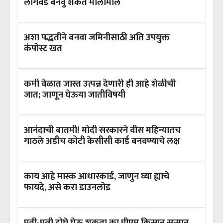
लागवड बनवु शकते मालामाल
अशा पद्धतीने बनवा जमिनीसाठी अति उपयुक्त
कंपोस्ट खत
कमी वेळात जास्त उत्पन्न देणारी ही आहे शेळीची
जात; जाणून घेऊया जातीविषयी
आनंदाची बातमी! मोदी सरकारने वीस महिन्यातच
गाठले अडीच कोटी केसीसी कार्ड बनवण्याचे लक्ष
काय आहे मास्क आधारकार्ड, जाणुन घ्या ह्याचे
फायदे, असे करा डाउनलोड
पती-पत्नी दोघे घेऊ शकता का पीएम किसान सन्मान