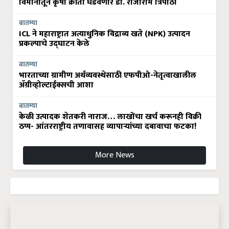
विमानातून कृषी क्रांती घडवणार डॉ. राजाराम त्रिपाठी
बातम्या
ICL ने महाराष्ट्रात अत्याधुनिक विद्राव्य खते (NPK) उत्पादन
प्रकल्पाचे उद्घाटन केले
बातम्या
भारताच्या ग्रामीण अर्थव्यवस्थेसाठी एफपीओ-नेतृत्वाखालील
अ‍ॅग्रीव्होल्टाईक्सची आशा
बातम्या
केळी उत्पादक शेतकरी नाराज… लाखोंचा खर्च करूनही विक्री
ठप्प- आंतरराष्ट्रीय तणावासह व्यापाऱ्यांच्या दबावाचा फटका!
More News