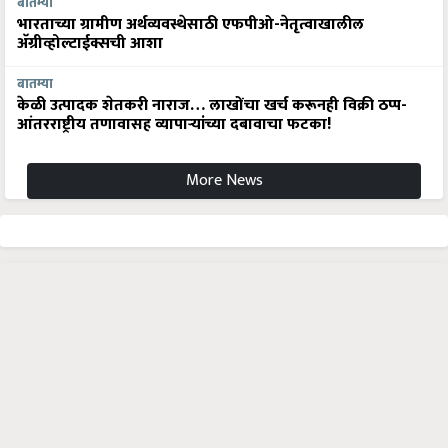
बातम्या
भारताच्या ग्रामीण अर्थव्यवस्थेसाठी एफपीओ-नेतृत्वाखालील
अ‍ॅग्रीव्होल्टाईक्सची आशा
बातम्या
केळी उत्पादक शेतकरी नाराज… लाखोंचा खर्च करूनही विक्री ठप्प-
आंतरराष्ट्रीय तणावासह व्यापाऱ्यांच्या दबावाचा फटका!
More News