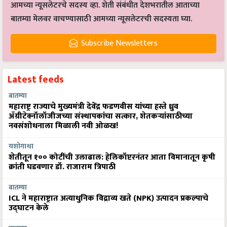
आमच्या न्यूसलेटरचे सदस्य व्हा. शेती संबंधीत देशभरातील आताच्या
बातम्या मेलवर वाचण्यासाठी आमच्या न्यूसलेटरची सदस्यता घ्या.
Subscribe Newsletters
Latest feeds
बातम्या
महाराष्ट्र राज्याचे मुख्यमंत्री देवेंद्र फडणवीस यांच्या हस्ते ध्रुव
ॲग्रीटेक्नॉलॉजीजच्या संस्थापकांचा सत्कार, शेतकऱ्यांसाठीच्या
नवसंशोधनाला मिळाली नवी ओळख!
यशोगाथा
शेतीतून १०० कोटींची उलाढाल: हेलिकॉप्टरनंतर आता विमानातून कृषी
क्रांती घडवणार डॉ. राजाराम त्रिपाठी
बातम्या
ICL ने महाराष्ट्रात अत्याधुनिक विद्राव्य खते (NPK) उत्पादन प्रकल्पाचे
उद्घाटन केले