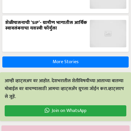
शेळीपालनाची ‘SIP’- ग्रामीण भागातील आर्थिक
स्वावलंबनाचा यशस्वी फॉर्मुला
More Stories
आम्ही व्हाट्सअप वर आहोत. देशभरातील शेतीविषयीच्या आताच्या बातम्या
मोबाईल वर वाचण्यासाठी आमचा व्हाट्सअँप ग्रुपला जॉईन करा.व्हाट्सएप
से जुड़ें.
Join on WhatsApp