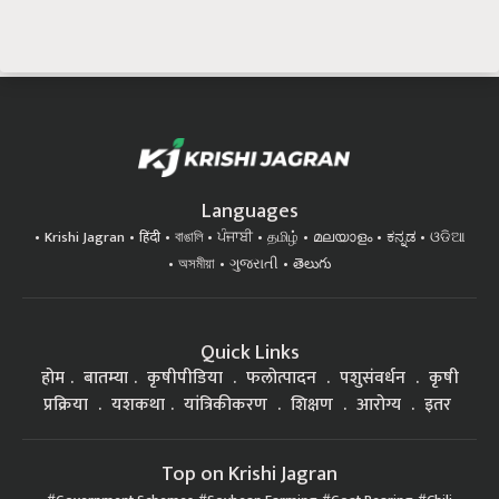
Languages
Krishi Jagran
हिंदी
বাঙালি
ਪੰਜਾਬੀ
தமிழ்
മലയാളം
ಕನ್ನಡ
ଓଡିଆ
অসমীয়া
ગુજરાતી
తెలుగు
Quick Links
होम
बातम्या
कृषीपीडिया
फलोत्पादन
पशुसंवर्धन
कृषी
प्रक्रिया
यशकथा
यांत्रिकीकरण
शिक्षण
आरोग्य
इतर
Top on Krishi Jagran