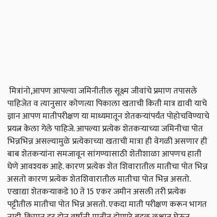
मित्रांनो,आपण आपल्या जमिनीतील सूक्ष्म जीवांचे प्रमाण तपासले
पाहिजेत व त्यानुसार कोणत्या पिकाला खताची किती मात्र द्यावी याचे
ज्ञान आपण मातीपरीक्षण या माध्यमातून शेतकऱ्यांपर्यंत पोहोचविण्याचे
प्रयत्न केला गेले पाहिजे. आपल्या प्रत्येक शेतकऱ्याच्या जमिनीचा पोत
भिन्नभिन्न असल्यामुळे प्रत्येकाच्या खताची मात्रा ही वेगळी असणार ही
बाब शेतकऱ्यांना समजावून सांगण्यासाठी शेतीशाळा आपणच हाती
घेणे आवश्यक आहे. कारण प्रत्येक शेत शिवारातील मातीचा पोत भिन्न
असतो कारण प्रत्येक शेतशिवारातील मातीचा पोत भिन्न असतो.
एखाद्या शेतकऱ्याकडे 10 ते 15 एकर जमीन असली तरी प्रत्येक
पट्टीतील मातीचा पोत भिन्न असतो. एकदा माती परीक्षण करून भागत
नाही. किमान दर दोन वर्षांनी मातीत होणारे बदल लक्षात घेऊन