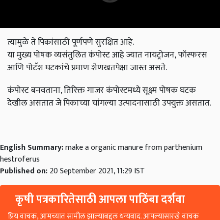
त्यामुळे ते पिकांसाठी पूर्णपणे सुरक्षित आहे.
या मुख्य पोषक व्यसंतुलित कंपोस्ट आहे ज्यात नायट्रोजन, फॉस्फरस
आणि पोटॅश घटकांचे प्रमाण शेणखतपेक्षा जास्त असते.
कंपोस्ट बनवताना, तिरिक्त गाजर कंपोस्टमध्ये सूक्ष्म पोषक घटक
देखील असतात जे पिकाच्या चांगल्या उत्पादनासाठी उपयुक्त असतात.
English Summary:
make a organic manure from parthenium
hestroferus
Published on:
20 September 2021, 11:29 IST
कृषी पत्रकारितेसाठी आपला पाठिंबा दर्शवा
प्रिय वाचक, आमच्यात सामील झाल्याबद्दल धन्यवाद. आपल्यासारखे वाचक