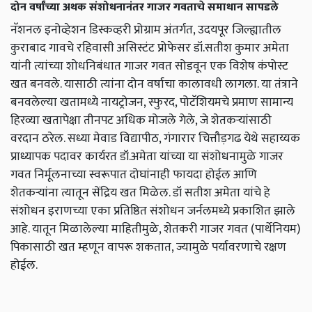
दोन वर्षांच्या अथक संशोधनानंतर गाजर गवताचे समाधान सापडले
नॅशनल इनोव्हेशन डिस्कव्हरी प्रोग्राम अंतर्गत, उदयपूर जिल्ह्यातील
कुराबाद गावचे रहिवासी असिस्टंट प्रोफेसर डॉ.सतीश कुमार अमेता
यांनी त्यांच्या शोधनिबंधात गाजर गवत सोडवून एक विशेष कंपोस्ट
खत बनवले. यासाठी त्यांना दोन वर्षाचा कालावधी लागला. या तंत्राने
बनवलेल्या खतामध्ये नायट्रोजन, स्फुरद, पोटॅशियमचे प्रमाण सामान्य
हिरव्या खतापेक्षा तीनपट अधिक मोजले गेले, जे शेतकऱ्यांसाठी
वरदान ठरेल. सध्या मेवाड विद्यापीठ, गंगारार चित्तौड़गढ येथे सहाय्यक
प्राध्यापक पदावर कार्यरत डॉ.अमेता यांच्या या संशोधनामुळे गाजर
गवत निर्मूलनाच्या स्वरूपात दोघांनाही फायदा होईल आणि
शेतकऱ्यांना त्यातून सेंद्रिय खत मिळेल. डॉ सतीश अमेता यांचे हे
संशोधन इराणच्या एका प्रतिष्ठित संशोधन जर्नलमध्ये प्रकाशित झाले
आहे. यातून मिळालेल्या माहितीमुळे, शेतकरी गाजर गवत (पार्थेनियम)
पिकासाठी खत म्हणून वापरू शकतात, ज्यामुळे पर्यावरणाचे रक्षण
होईल.