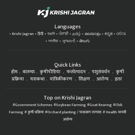
Languages
Krishi Jagran
हिंदी
বাঙালি
ਪੰਜਾਬੀ
தமிழ்
മലയാളം
ಕನ್ನಡ
ଓଡିଆ
অসমীয়া
ગુજરાતી
తెలుగు
Quick Links
होम
बातम्या
कृषीपीडिया
फलोत्पादन
पशुसंवर्धन
कृषी
प्रक्रिया
यशकथा
यांत्रिकीकरण
शिक्षण
आरोग्य
इतर
Top on Krishi Jagran
Government Schemes
Soybean Farming
Goat Rearing
Chili
Farming
कृषी प्रक्रिया
Orchard planting / फळबाग लागवड
Health मानवी
आरोग्य