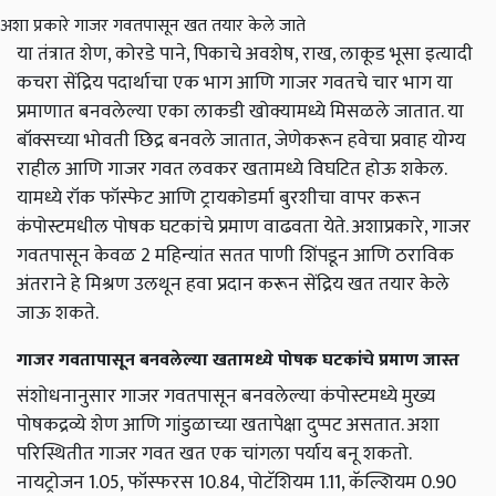
अशा प्रकारे गाजर गवतपासून खत तयार केले जाते
या तंत्रात शेण, कोरडे पाने, पिकाचे अवशेष, राख, लाकूड भूसा इत्यादी
कचरा सेंद्रिय पदार्थाचा एक भाग आणि गाजर गवतचे चार भाग या
प्रमाणात बनवलेल्या एका लाकडी खोक्यामध्ये मिसळले जातात. या
बॉक्सच्या भोवती छिद्र बनवले जातात, जेणेकरून हवेचा प्रवाह योग्य
राहील आणि गाजर गवत लवकर खतामध्ये विघटित होऊ शकेल.
यामध्ये रॉक फॉस्फेट आणि ट्रायकोडर्मा बुरशीचा वापर करून
कंपोस्टमधील पोषक घटकांचे प्रमाण वाढवता येते. अशाप्रकारे, गाजर
गवतपासून केवळ 2 महिन्यांत सतत पाणी शिंपडून आणि ठराविक
अंतराने हे मिश्रण उलथून हवा प्रदान करून सेंद्रिय खत तयार केले
जाऊ शकते.
गाजर गवतापासून बनवलेल्या खतामध्ये पोषक घटकांचे प्रमाण जास्त
संशोधनानुसार गाजर गवतपासून बनवलेल्या कंपोस्टमध्ये मुख्य
पोषकद्रव्ये शेण आणि गांडुळाच्या खतापेक्षा दुप्पट असतात. अशा
परिस्थितीत गाजर गवत खत एक चांगला पर्याय बनू शकतो.
नायट्रोजन 1.05, फॉस्फरस 10.84, पोटॅशियम 1.11, कॅल्शियम 0.90