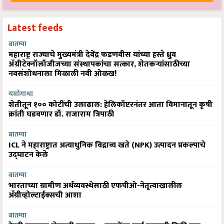
Latest feeds
बातम्या
महाराष्ट्र राज्याचे मुख्यमंत्री देवेंद्र फडणवीस यांच्या हस्ते ध्रुव
ॲग्रीटेक्नॉलॉजीजच्या संस्थापकांचा सत्कार, शेतकऱ्यांसाठीच्या
नवसंशोधनाला मिळाली नवी ओळख!
यशोगाथा
शेतीतून १०० कोटींची उलाढाल: हेलिकॉप्टरनंतर आता विमानातून कृषी
क्रांती घडवणार डॉ. राजाराम त्रिपाठी
बातम्या
ICL ने महाराष्ट्रात अत्याधुनिक विद्राव्य खते (NPK) उत्पादन प्रकल्पाचे
उद्घाटन केले
बातम्या
भारताच्या ग्रामीण अर्थव्यवस्थेसाठी एफपीओ-नेतृत्वाखालील
अ‍ॅग्रीव्होल्टाईक्सची आशा
बातम्या