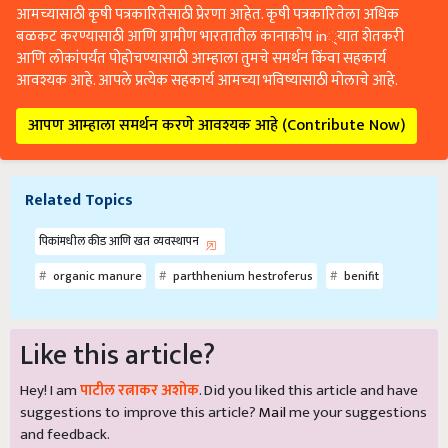
आमच्यासाठी कृषी पत्रकारितेसाठी प्रेरणा आहेत. कृषी पत्रकारितेला अधिक
बळकट करण्यासाठी आणि ग्रामीण भारतातील कानाकोप in्यात शेतकरी
आणि लोकांपर्यंत पोहोचण्यासाठी आम्हाला तुमचे समर्थन किंवा सहकार्य
आवश्यक आहे. आपले प्रत्येक सहकार्य आमच्या भविष्यासाठी मोलाचे आहे.
आपण आम्हाला समर्थन करणे आवश्यक आहे (Contribute Now)
Related Topics
पिकांमधील कीड आणि खत व्यवस्थापन
organic manure
parthhenium hestroferus
benifit
Like this article?
Hey! I am
पाटील रत्नाकर अशोक
. Did you liked this article and have
suggestions to improve this article?
Mail
me your suggestions
and feedback.