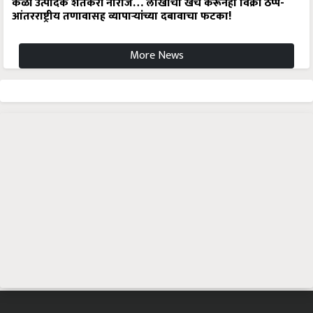
केळी उत्पादक शेतकरी नाराज… लाखोंचा खर्च करूनही विक्री ठप्प-
आंतरराष्ट्रीय तणावासह व्यापाऱ्यांच्या दबावाचा फटका!
More News