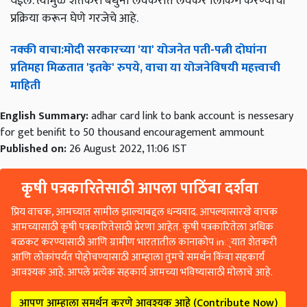
येईल. त्यामुळे शेतकरी बंधुंनी लवकरात लवकर लिंकिंग करण्याची
प्रक्रिया करून घेणे गरजेचे आहे.
नक्की
वाचा
:
मोदी
सरकारच्या
'
या
'
योजनेत
पती
-
पत्नी
दोघांना
प्रतिमहा
मिळतात
'
इतके
'
रुपये
,
वाचा
या
योजनेविषयी
महत्त्वाची
माहिती
English Summary:
adhar card link to bank account is nessesary
for get benifit to 50 thousand encouragement ammount
Published on:
26 August 2022, 11:06 IST
कृषी पत्रकारितेसाठी आपला पाठिंबा दर्शवा
प्रिय वाचक, आमच्यात सामील झाल्याबद्दल धन्यवाद. आपल्यासारखे वाचक
आमच्यासाठी कृषी पत्रकारितेसाठी प्रेरणा आहेत. कृषी पत्रकारितेला अधिक
बळकट करण्यासाठी आणि ग्रामीण भारतातील कानाकोप in्यात शेतकरी
आणि लोकांपर्यंत पोहोचण्यासाठी आम्हाला तुमचे समर्थन किंवा सहकार्य
आवश्यक आहे. आपले प्रत्येक सहकार्य आमच्या भविष्यासाठी मोलाचे आहे.
आपण आम्हाला समर्थन करणे आवश्यक आहे (Contribute Now)