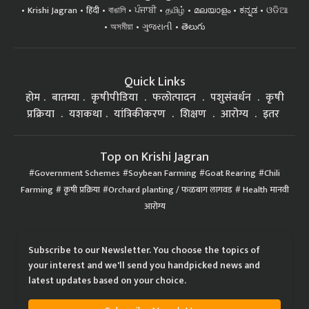
Krishi Jagran
हिंदी
বাঙালি
ਪੰਜਾਬੀ
தமிழ்
മലയാളം
ಕನ್ನಡ
ଓଡିଆ
অসমীয়া
ગુજરાતી
తెలుగు
Quick Links
होम
बातम्या
कृषीपीडिया
फलोत्पादन
पशुसंवर्धन
कृषी
प्रक्रिया
यशकथा
यांत्रिकीकरण
शिक्षण
आरोग्य
इतर
Top on Krishi Jagran
Government Schemes
Soybean Farming
Goat Rearing
Chili
Farming
कृषी प्रक्रिया
Orchard planting / फळबाग लागवड
Health मानवी
आरोग्य
Subscribe to our Newsletter. You choose the topics of
your interest and we'll send you handpicked news and
latest updates based on your choice.