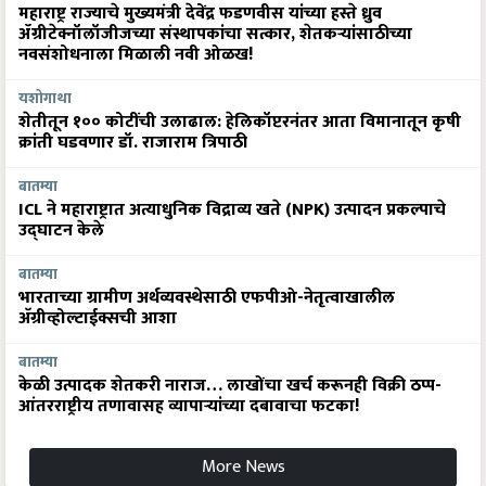
महाराष्ट्र राज्याचे मुख्यमंत्री देवेंद्र फडणवीस यांच्या हस्ते ध्रुव
ॲग्रीटेक्नॉलॉजीजच्या संस्थापकांचा सत्कार, शेतकऱ्यांसाठीच्या
नवसंशोधनाला मिळाली नवी ओळख!
यशोगाथा
शेतीतून १०० कोटींची उलाढाल: हेलिकॉप्टरनंतर आता विमानातून कृषी
क्रांती घडवणार डॉ. राजाराम त्रिपाठी
बातम्या
ICL ने महाराष्ट्रात अत्याधुनिक विद्राव्य खते (NPK) उत्पादन प्रकल्पाचे
उद्घाटन केले
बातम्या
भारताच्या ग्रामीण अर्थव्यवस्थेसाठी एफपीओ-नेतृत्वाखालील
अ‍ॅग्रीव्होल्टाईक्सची आशा
बातम्या
केळी उत्पादक शेतकरी नाराज… लाखोंचा खर्च करूनही विक्री ठप्प-
आंतरराष्ट्रीय तणावासह व्यापाऱ्यांच्या दबावाचा फटका!
More News