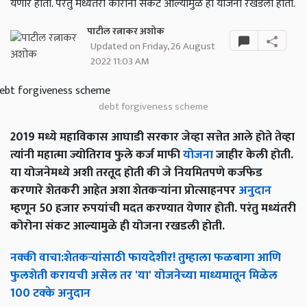
येणार होती. परंतु मध्यंतरी कोरोना संकट आल्यामुळे ही योजना रखडली होती.
पाटील रत्नाकर अशोक
Updated on Friday, 26 August
2022 11:03 AM
debt forgiveness scheme
2019 मध्ये महाविकास आघाडी सरकार जेव्हा सत्तेत आले होते तेव्हा
त्यांनी महात्मा ज्योतिराव फुले कर्ज माफी
योजना
जाहीर केली होती.
या योजनेमध्ये अशी तरतूद होती की जे नियमितपणे कर्जफेड
करणारे शेतकरी आहेत अशा शेतकऱ्यांना प्रोत्साहनपर
अनुदान
म्हणून 50 हजार रुपयांची मदत करण्यात येणार होती. परंतु मध्यंतरी
कोरोना संकट आल्यामुळे ही योजना रखडली होती.
नक्की
वाचा
:
शेतकऱ्यांसाठी
फायदेशीर
!
तुम्हाला
फळबागा
आणि
फुलशेती
करायची
असेल
तर
'
या
'
योजनेच्या
माध्यमातून
मिळेल
100
टक्के
अनुदान