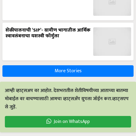
शेळीपालनाची ‘SIP’- ग्रामीण भागातील आर्थिक
स्वावलंबनाचा यशस्वी फॉर्मुला
More Stories
आम्ही व्हाट्सअप वर आहोत. देशभरातील शेतीविषयीच्या आताच्या बातम्या
मोबाईल वर वाचण्यासाठी आमचा व्हाट्सअँप ग्रुपला जॉईन करा.व्हाट्सएप
से जुड़ें.
Join on WhatsApp