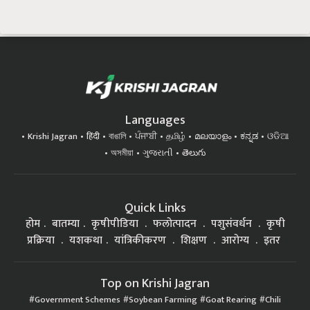
Languages
Krishi Jagran
हिंदी
বাঙালি
ਪੰਜਾਬੀ
தமிழ்
മലയാളം
ಕನ್ನಡ
ଓଡିଆ
অসমীয়া
ગુજરાતી
తెలుగు
Quick Links
होम
बातम्या
कृषीपीडिया
फलोत्पादन
पशुसंवर्धन
कृषी
प्रक्रिया
यशकथा
यांत्रिकीकरण
शिक्षण
आरोग्य
इतर
Top on Krishi Jagran
Government Schemes
Soybean Farming
Goat Rearing
Chili