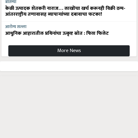
बातम्या
केळी उत्पादक शेतकरी नाराज… लाखोंचा खर्च करूनही विक्री ठप्प-
आंतरराष्ट्रीय तणावासह व्यापाऱ्यांच्या दबावाचा फटका!
आरोग्य सल्ला
आधुनिक आहारातील प्रथिनांचा उत्कृष्ट स्रोत : फिश फिलेट
More News