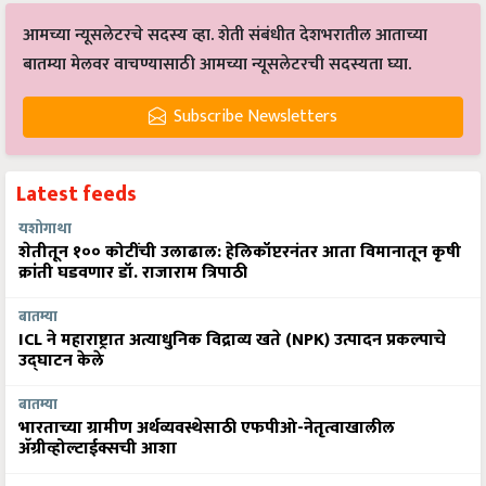
आमच्या न्यूसलेटरचे सदस्य व्हा. शेती संबंधीत देशभरातील आताच्या
बातम्या मेलवर वाचण्यासाठी आमच्या न्यूसलेटरची सदस्यता घ्या.
Subscribe Newsletters
Latest feeds
यशोगाथा
शेतीतून १०० कोटींची उलाढाल: हेलिकॉप्टरनंतर आता विमानातून कृषी
क्रांती घडवणार डॉ. राजाराम त्रिपाठी
बातम्या
ICL ने महाराष्ट्रात अत्याधुनिक विद्राव्य खते (NPK) उत्पादन प्रकल्पाचे
उद्घाटन केले
बातम्या
भारताच्या ग्रामीण अर्थव्यवस्थेसाठी एफपीओ-नेतृत्वाखालील
अ‍ॅग्रीव्होल्टाईक्सची आशा