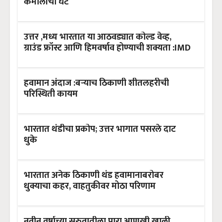
कमालीची घट
उत्तर ,मध्य भारतात या आठवड्यात कोल्ड वेव्ह,
ग्राउंड फ्रॉस्ट आणि हिमवर्षाव होण्याची शक्यता :IMD
हवामान अंदाज :बऱ्याच ठिकाणी शीतलहरीची
परिस्थिती कायम
भारतात थंडीचा प्रकोप; उत्तर भागात पसरले दाट
धुके
भारतात अनेक ठिकाणी थंड हवामानाबरोबर
धुक्याचा कहर, वाहतुकीवर मोठा परिणाम
नवीन वर्षाच्या सुरुवातीला पारा आणखी खाली