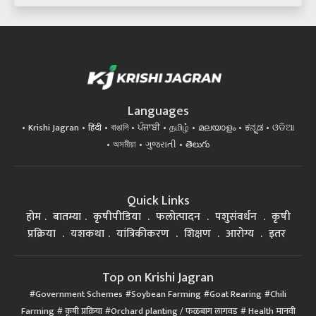
Languages
Krishi Jagran
हिंदी
বাঙালি
ਪੰਜਾਬੀ
தமிழ்
മലയാളം
ಕನ್ನಡ
ଓଡିଆ
অসমীয়া
ગુજરાતી
తెలుగు
Quick Links
होम
बातम्या
कृषीपीडिया
फलोत्पादन
पशुसंवर्धन
कृषी
प्रक्रिया
यशकथा
यांत्रिकीकरण
शिक्षण
आरोग्य
इतर
Top on Krishi Jagran
Government Schemes
Soybean Farming
Goat Rearing
Chili
Farming
कृषी प्रक्रिया
Orchard planting / फळबाग लागवड
Health मानवी