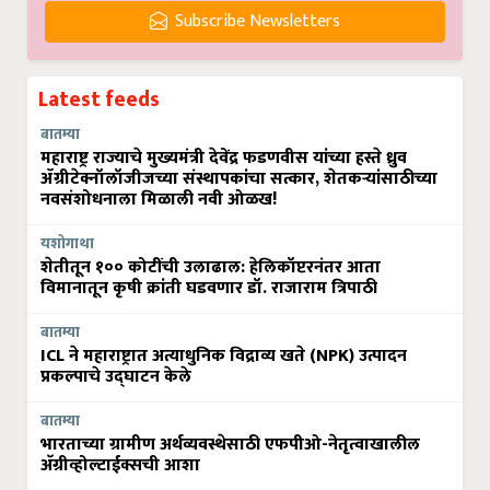
Subscribe Newsletters
Latest feeds
बातम्या
महाराष्ट्र राज्याचे मुख्यमंत्री देवेंद्र फडणवीस यांच्या हस्ते ध्रुव
ॲग्रीटेक्नॉलॉजीजच्या संस्थापकांचा सत्कार, शेतकऱ्यांसाठीच्या
नवसंशोधनाला मिळाली नवी ओळख!
यशोगाथा
शेतीतून १०० कोटींची उलाढाल: हेलिकॉप्टरनंतर आता
विमानातून कृषी क्रांती घडवणार डॉ. राजाराम त्रिपाठी
बातम्या
ICL ने महाराष्ट्रात अत्याधुनिक विद्राव्य खते (NPK) उत्पादन
प्रकल्पाचे उद्घाटन केले
बातम्या
भारताच्या ग्रामीण अर्थव्यवस्थेसाठी एफपीओ-नेतृत्वाखालील
अ‍ॅग्रीव्होल्टाईक्सची आशा