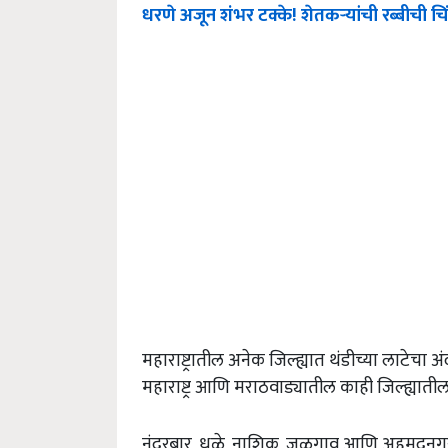
धरणे अजून शंभर टक्के! शेतकऱ्यांची रब्बीची चि
महाराष्ट्रातील अनेक जिल्ह्यात थंडीच्या लाटेचा
महाराष्ट्र आणि मराठवाड्यातील काही जिल्ह्य
नंदुरबार, धुळे, नाशिक, जळगाव आणि अहमदनगर