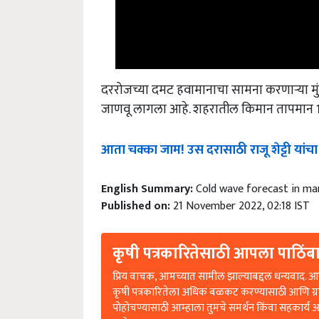
दररोजच्या दमट हवामानाचा सामना करणाऱ्या मुं
जाणवू लागला आहे. शहरातील किमान तापमान 1
आता चक्का जाम! उस दरासाठी राजू शेट्टी यां
English Summary:
Cold wave forecast in man
Published on:
21 November 2022, 02:18 IST
कृषी पत्रकारितेसाठी आपला पाठिंबा
प्रिय वाचक, आमच्यात सामील झाल्याबद्दल धन्यवाद. आप
कृषी पत्रकारितेला अधिक बळकट करण्यासाठी आणि ग्
पोहोचण्यासाठी आम्हाला तुमचे समर्थन किंवा सहकार्य 
आहे.