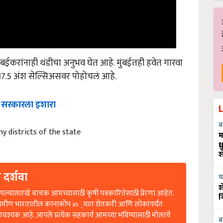
बईकरांनाही थंडीचा अनुभव घेत आहे. मुंबईतही हवेत गारवा
7.5 अंश सेल्सिअसवर पोहोचलं आहे.
चा सरकारला इशारा
ब
y districts of the state
म
ध
श
 दर्शवा
य
श
ल्यासारखे वाचक आमच्यासाठी कृषी पत्रकारितेसाठी प्रेरणा आहेत.
व
रामीण भारतातील कानाकोप in्यात शेतकरी आणि लोकांपर्यंत
आवश्यक आहे. आपले प्रत्येक सहकार्य आमच्या भविष्यासाठी मोलाचे
ब