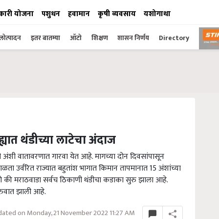
कारी योजना
पशुधन
हवामान
कृषी व्यवसाय
यशोगाथा
ोत्पादन
इतर बातम्या
ऑटो
शिक्षण
शासन निर्णय
Directory
्यात थंडीच्या लाटेचा अंदाज
ी अंशी वातावरणात गारवा येत आहे. मागच्या दोन दिवसांपासून
ा उर्वरित राज्यात बहुतांश भागात किमान तापमानात 15 अंशांच्या
ट्र असो की मराठवाडा सर्वच ठिकाणी थंडीचा कडाका सुरु झाला आहे.
ुरुवात झाली आहे.
ated on Monday, 21 November 2022 11:27 AM