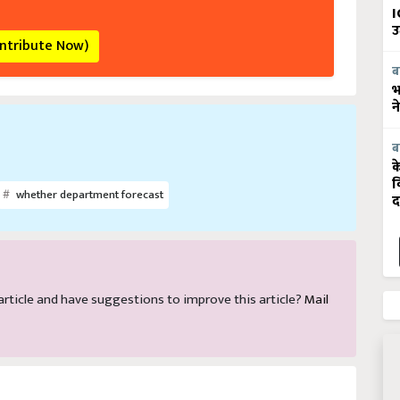
I
उ
ontribute Now)
ब
भ
न
ब
क
व
whether department forecast
द
s article and have suggestions to improve this article?
Mail