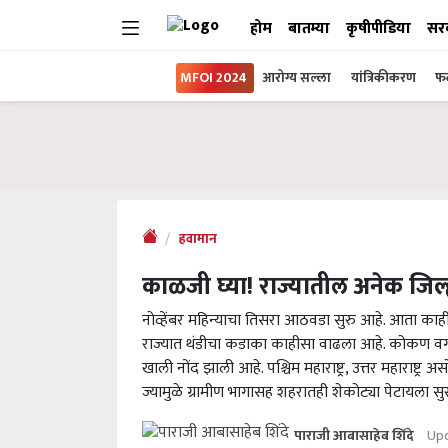
होम
बातम्या
कृषीपीडिया
सर
MFOI 2024
आरोग्य सल्ला
यांत्रिकीकरण
फल
हवामान
काळजी घ्या! राज्यातील अनेक जिल्ह
नोव्हेंबर महिन्याचा तिसरा आठवडा सुरु आहे. आता काह
राज्यात थंडीचा कडाका काहीसा वाढला आहे. कोकण वगळत
खाली नोंद झाली आहे. पश्चिम महाराष्ट्र, उत्तर महाराष्
ज्यामुळे ग्रामीण भागासह शहरातही शेकोट्या पेटायला स
Upd
पाराजी आबासाहेब शिंदे