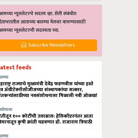
आमच्या न्यूसलेटरचे सदस्य व्हा. शेती संबंधीत
देशभरातील आताच्या बातम्या मेलवर वाचण्यासाठी
आमच्या न्यूसलेटरची सदस्यता घ्या.
Subscribe Newsletters
Latest feeds
ातम्या
हाराष्ट्र राज्याचे मुख्यमंत्री देवेंद्र फडणवीस यांच्या हस्ते
्रुव ॲग्रीटेक्नॉलॉजीजच्या संस्थापकांचा सत्कार,
ेतकऱ्यांसाठीच्या नवसंशोधनाला मिळाली नवी ओळख!
शोगाथा
ेतीतून १०० कोटींची उलाढाल: हेलिकॉप्टरनंतर आता
िमानातून कृषी क्रांती घडवणार डॉ. राजाराम त्रिपाठी
ातम्या