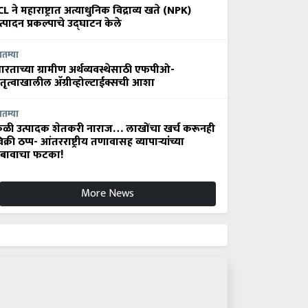
CL ने महाराष्ट्रात अत्याधुनिक विद्राव्य खते (NPK)
त्पादन प्रकल्पाचे उद्घाटन केले
ातम्या
ारताच्या ग्रामीण अर्थव्यवस्थेसाठी एफपीओ-
ेतृत्वाखालील अ‍ॅग्रीव्होल्टाईक्सची आशा
ातम्या
ेळी उत्पादक शेतकरी नाराज… लाखोंचा खर्च करूनही
िक्री ठप्प- आंतरराष्ट्रीय तणावासह व्यापाऱ्यांच्या
बावाचा फटका!
More News