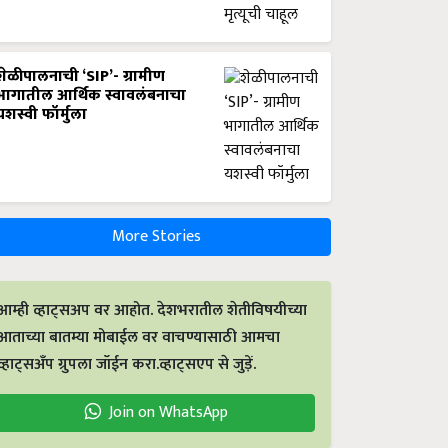
शेळीपालनाची ‘SIP’- ग्रामीण
भागातील आर्थिक स्वावलंबनाचा
यशस्वी फॉर्मुला
More Stories
आम्ही व्हाट्सअप वर आहोत. देशभरातील शेतीविषयीच्या
आताच्या बातम्या मोबाईल वर वाचण्यासाठी आमचा
व्हाट्सअँप ग्रुपला जॉईन करा.व्हाट्सएप से जुड़ें.
Join on WhatsApp