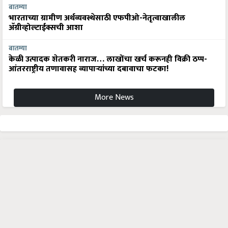
बातम्या
भारताच्या ग्रामीण अर्थव्यवस्थेसाठी एफपीओ-नेतृत्वाखालील
अ‍ॅग्रीव्होल्टाईक्सची आशा
बातम्या
केळी उत्पादक शेतकरी नाराज… लाखोंचा खर्च करूनही विक्री ठप्प-
आंतरराष्ट्रीय तणावासह व्यापाऱ्यांच्या दबावाचा फटका!
More News