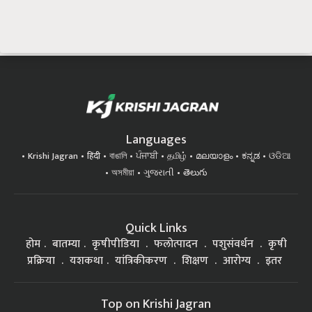
Languages
Krishi Jagran
हिंदी
বাঙালি
ਪੰਜਾਬੀ
தமிழ்
മലയാളം
ಕನ್ನಡ
ଓଡିଆ
অসমীয়া
ગુજરાતી
తెలుగు
Quick Links
होम
बातम्या
कृषीपीडिया
फलोत्पादन
पशुसंवर्धन
कृषी
प्रक्रिया
यशकथा
यांत्रिकीकरण
शिक्षण
आरोग्य
इतर
Top on Krishi Jagran