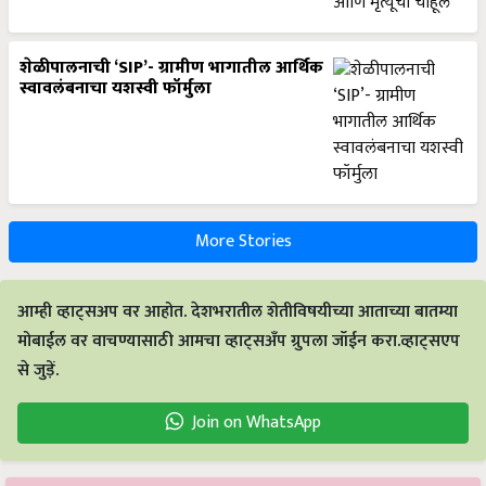
शेळीपालनाची ‘SIP’- ग्रामीण भागातील आर्थिक
स्वावलंबनाचा यशस्वी फॉर्मुला
More Stories
आम्ही व्हाट्सअप वर आहोत. देशभरातील शेतीविषयीच्या आताच्या बातम्या
मोबाईल वर वाचण्यासाठी आमचा व्हाट्सअँप ग्रुपला जॉईन करा.व्हाट्सएप
से जुड़ें.
Join on WhatsApp