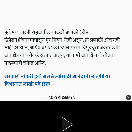
पूर्व-मध्य अरबी समुद्रातील वादळी प्रणाली (डीप
डिप्रेशन)किनाऱ्यापासून दूर निघून गेली असून, ही प्रणाली ओसरली
आहे. दरम्यान, आग्नेय बंगालच्या उपसागरात विषुववृत्ताजवळ कमी
दाब क्षेत्र वायव्येकडे सरकत असून, या कमी दाब क्षेत्राची तीव्रता
वाढण्याचे संकेत आहेत.
सरकारी नोकरी हवी असलेल्यांसाठी आनंदाची बातमी! या
विभागात लाखो पदे रिक्त
ADVERTISEMENT