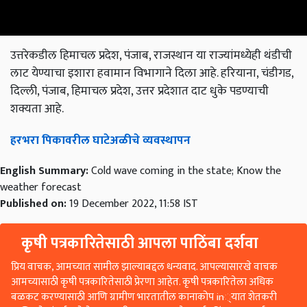
उत्तरेकडील हिमाचल प्रदेश, पंजाब, राजस्थान या राज्यांमध्येही थंडीची
लाट येण्याचा इशारा हवामान विभागाने दिला आहे. हरियाना, चंडीगड,
दिल्ली, पंजाब, हिमाचल प्रदेश, उत्तर प्रदेशात दाट धुके पडण्याची
शक्यता आहे.
हरभरा पिकावरील घाटेअळीचे व्यवस्थापन
English Summary:
Cold wave coming in the state; Know the
weather forecast
Published on:
19 December 2022, 11:58 IST
कृषी पत्रकारितेसाठी आपला पाठिंबा दर्शवा
प्रिय वाचक, आमच्यात सामील झाल्याबद्दल धन्यवाद. आपल्यासारखे वाचक
आमच्यासाठी कृषी पत्रकारितेसाठी प्रेरणा आहेत. कृषी पत्रकारितेला अधिक
बळकट करण्यासाठी आणि ग्रामीण भारतातील कानाकोप in्यात शेतकरी