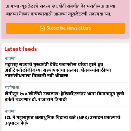
आमच्या न्यूसलेटरचे सदस्य व्हा. शेती संबंधीत देशभरातील आताच्या
बातम्या मेलवर वाचण्यासाठी आमच्या न्यूसलेटरची सदस्यता घ्या.
Subscribe Newsletters
Latest feeds
बातम्या
महाराष्ट्र राज्याचे मुख्यमंत्री देवेंद्र फडणवीस यांच्या हस्ते ध्रुव
ॲग्रीटेक्नॉलॉजीजच्या संस्थापकांचा सत्कार, शेतकऱ्यांसाठीच्या
नवसंशोधनाला मिळाली नवी ओळख!
यशोगाथा
शेतीतून १०० कोटींची उलाढाल: हेलिकॉप्टरनंतर आता विमानातून कृषी
क्रांती घडवणार डॉ. राजाराम त्रिपाठी
बातम्या
ICL ने महाराष्ट्रात अत्याधुनिक विद्राव्य खते (NPK) उत्पादन प्रकल्पाचे
उद्घाटन केले