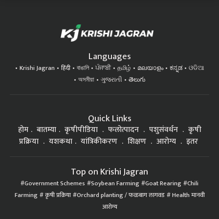
Languages
Krishi Jagran
हिंदी
বাঙালি
ਪੰਜਾਬੀ
தமிழ்
മലയാളം
ಕನ್ನಡ
ଓଡିଆ
অসমীয়া
ગુજરાતી
తెలుగు
Quick Links
होम
बातम्या
कृषीपीडिया
फलोत्पादन
पशुसंवर्धन
कृषी
प्रक्रिया
यशकथा
यांत्रिकीकरण
शिक्षण
आरोग्य
इतर
Top on Krishi Jagran
Government Schemes
Soybean Farming
Goat Rearing
Chili
Farming
कृषी प्रक्रिया
Orchard planting / फळबाग लागवड
Health मानवी
आरोग्य