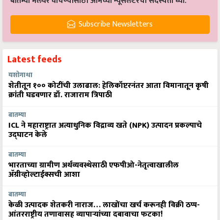
बातम्या मेलवर वाचण्यासाठी आमच्या न्यूसलेटरची सदस्यता घ्या.
Subscribe Newsletters
Latest feeds
यशोगाथा
शेतीतून १०० कोटींची उलाढाल: हेलिकॉप्टरनंतर आता विमानातून कृषी
क्रांती घडवणार डॉ. राजाराम त्रिपाठी
बातम्या
ICL ने महाराष्ट्रात अत्याधुनिक विद्राव्य खते (NPK) उत्पादन प्रकल्पाचे
उद्घाटन केले
बातम्या
भारताच्या ग्रामीण अर्थव्यवस्थेसाठी एफपीओ-नेतृत्वाखालील
अ‍ॅग्रीव्होल्टाईक्सची आशा
बातम्या
केळी उत्पादक शेतकरी नाराज… लाखोंचा खर्च करूनही विक्री ठप्प-
आंतरराष्ट्रीय तणावासह व्यापाऱ्यांच्या दबावाचा फटका!