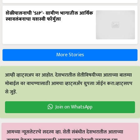
शेळीपालनाची ‘SIP’- ग्रामीण भागातील आर्थिक
स्वावलंबनाचा यशस्वी फॉर्मुला
More Stories
आम्ही व्हाट्सअप वर आहोत. देशभरातील शेतीविषयीच्या आताच्या बातम्या
मोबाईल वर वाचण्यासाठी आमचा व्हाट्सअँप ग्रुपला जॉईन करा.व्हाट्सएप
से जुड़ें.
Join on WhatsApp
आमच्या न्यूसलेटरचे सदस्य व्हा. शेती संबंधीत देशभरातील आताच्या