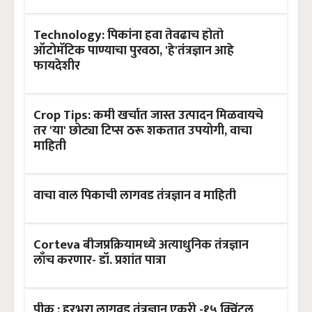
Technology: पिकांना हवा तेवढाच होतो
ऑटोमॅटिक पाण्याचा पुरवठा, 'हे'तंत्रज्ञान आहे
फायदेशीर
Crop Tips: कमी खर्चात जास्त उत्पादन मिळवायचे
तर 'या' छोट्या टिप्स ठरू शकतात उपयोगी, वाचा
माहिती
वाचा वाल पिकाची लागवड तंत्रज्ञान व माहिती
Corteva बीजप्रक्रियामध्ये अत्याधुनिक तंत्रज्ञान
लाँच करणार- डॉ. प्रशांत पात्रा
पीक : हरभरा लागवड तंत्रज्ञान एकरी -१५ क्विंटल