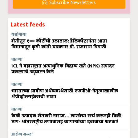
Subscribe Newsletters
Latest feeds
यशोगाथा
शेतीतून १०० कोटींची उलाढाल: हेलिकॉप्टरनंतर आता
विमानातून कृषी क्रांती घडवणार डॉ. राजाराम त्रिपाठी
बातम्या
ICL ने महाराष्ट्रात अत्याधुनिक विद्राव्य खते (NPK) उत्पादन
प्रकल्पाचे उद्घाटन केले
बातम्या
भारताच्या ग्रामीण अर्थव्यवस्थेसाठी एफपीओ-नेतृत्वाखालील
अ‍ॅग्रीव्होल्टाईक्सची आशा
बातम्या
केळी उत्पादक शेतकरी नाराज… लाखोंचा खर्च करूनही विक्री
ठप्प- आंतरराष्ट्रीय तणावासह व्यापाऱ्यांच्या दबावाचा फटका!
आरोग्य सल्ला