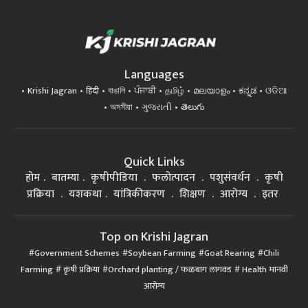
Languages
Krishi Jagran
हिंदी
বাঙালি
ਪੰਜਾਬੀ
தமிழ்
മലയാളം
ಕನ್ನಡ
ଓଡିଆ
অসমীয়া
ગુજરાતી
తెలుగు
Quick Links
होम
बातम्या
कृषीपीडिया
फलोत्पादन
पशुसंवर्धन
कृषी
प्रक्रिया
यशकथा
यांत्रिकीकरण
शिक्षण
आरोग्य
इतर
Top on Krishi Jagran
Government Schemes
Soybean Farming
Goat Rearing
Chili
Farming
कृषी प्रक्रिया
Orchard planting / फळबाग लागवड
Health मानवी
आरोग्य