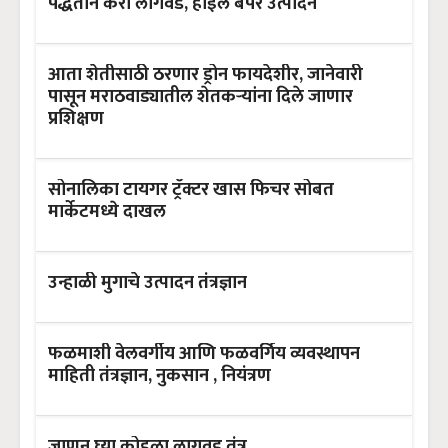
पद्धतीने करा लागवड, होईल बंपर उत्पादन
आता शेतीसाठी ठरणार ड्रोन फायदेशीर, जानेवारी
पासून मराठवाड्यातील शेतकऱ्यांना दिले जाणार
प्रशिक्षण
सोनालिका टायगर ट्रॅक्टर खास फिचर सोबत
मार्केटमध्ये दाखल
उन्हाळी मुगाचे उत्पादन तंत्रज्ञान
फळमाशी वेलवर्गीय आणि फळवर्गिय व्यवस्थापन
माहिती तंत्रज्ञान, नुकसान , नियंत्रण
जाणून घ्या कोहळा लागवड तंत्र