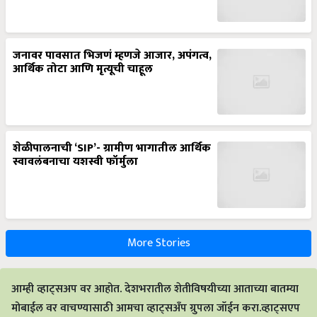
जनावर पावसात भिजणं म्हणजे आजार, अपंगत्व,
आर्थिक तोटा आणि मृत्यूची चाहूल
शेळीपालनाची ‘SIP’- ग्रामीण भागातील आर्थिक
स्वावलंबनाचा यशस्वी फॉर्मुला
More Stories
आम्ही व्हाट्सअप वर आहोत. देशभरातील शेतीविषयीच्या आताच्या बातम्या
मोबाईल वर वाचण्यासाठी आमचा व्हाट्सअँप ग्रुपला जॉईन करा.व्हाट्सएप