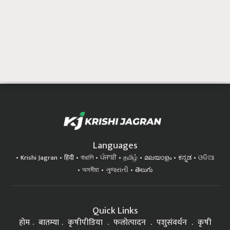
Languages
Krishi Jagran
हिंदी
বাঙালি
ਪੰਜਾਬੀ
தமிழ்
മലയാളം
ಕನ್ನಡ
ଓଡିଆ
অসমীয়া
ગુજરાતી
తెలుగు
Quick Links
होम
बातम्या
कृषीपीडिया
फलोत्पादन
पशुसंवर्धन
कृषी