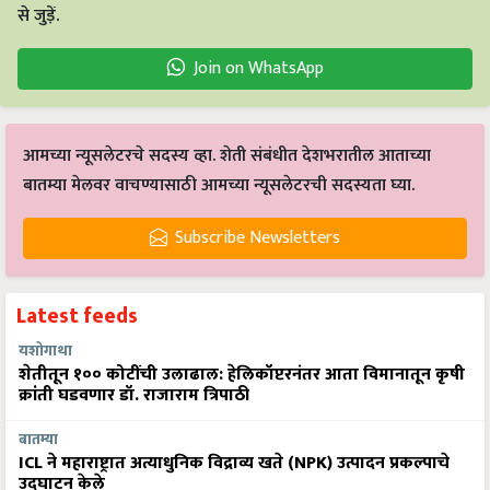
से जुड़ें.
Join on WhatsApp
आमच्या न्यूसलेटरचे सदस्य व्हा. शेती संबंधीत देशभरातील आताच्या
बातम्या मेलवर वाचण्यासाठी आमच्या न्यूसलेटरची सदस्यता घ्या.
Subscribe Newsletters
Latest feeds
यशोगाथा
शेतीतून १०० कोटींची उलाढाल: हेलिकॉप्टरनंतर आता विमानातून कृषी
क्रांती घडवणार डॉ. राजाराम त्रिपाठी
बातम्या
ICL ने महाराष्ट्रात अत्याधुनिक विद्राव्य खते (NPK) उत्पादन प्रकल्पाचे
उद्घाटन केले