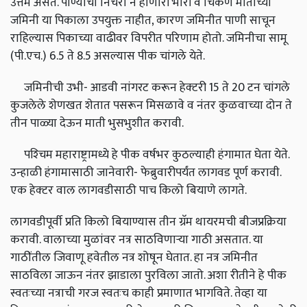
उत्तम असते. पाण्याचा निचरा न होणारी भारी व चिकण मातीच्या
जमिनी या पिकाला उपयुक्त नाहीत, कारण जमिनीत पाणी साचून
राहिल्यास पिकाच्या वाढीवर विपरीत परिणाम होतो. जमिनीचा सामू
(पी.एच.) 6.5 ते 8.5 असल्यास पीक चांगले येते.
जमिनीची उभी- आडवी नांगरट करून हेक्‍टरी 15 ते 20 टन चांगले
कुजलेले शेणखत शेतात पसरून मिसळावे व नंतर कुळवाच्या दोन ते
तीन पाळ्या देऊन माती भुसभुशीत करावी.
पश्‍चिम महाराष्ट्रामध्ये हे पीक वर्षभर कुठल्याही हंगामात घेता येते.
उन्हाळी हंगामासाठी जानेवारी- फेब्रुवारीपर्यंत लागवड पूर्ण करावी.
एक हेक्‍टर वाल लागवडीसाठी पाच किलो बियाणे लागते.
लागवडीपूर्वी प्रति किलो बियाण्यास तीन ग्रॅम थायरमची बीजप्रक्रिया
करावी. वालाच्या मुळांवर नत्र साठविणाऱ्या गाठी असतात. या
गाठींतील जिवाणू हवेतील नत्र शोषून घेतात. हा नत्र जमिनीत
साठविला जाऊन नंतर झाडाला पुरविला जातो. अशा रीतीने हे पीक
स्वतःच्या नत्राची गरज स्वतःच काही प्रमाणात भागविते. तेव्हा या