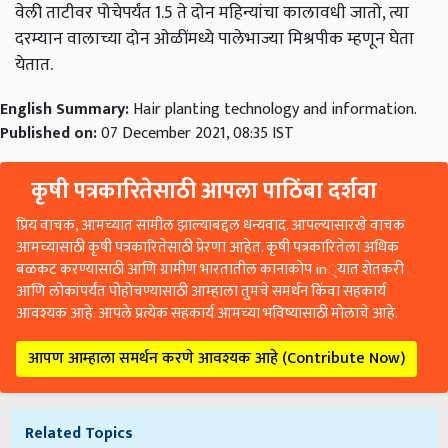
वेली ताटीवर पोचेपर्यंत 1.5 ते दोन महिन्यांचा कालावधी जातो, त्या
दरम्यान वालाच्या दोन ओळींमध्ये पालेभाज्या मिश्रपीक म्हणून घेता
येतात.
English Summary:
Hair planting technology and information.
Published on:
07 December 2021, 08:35 IST
कृषी पत्रकारितेसाठी आपला पाठिंबा दर्शवा
प्रिय वाचक, आमच्यात सामील झाल्याबद्दल धन्यवाद. आपल्यासारखे वाचक
आमच्यासाठी कृषी पत्रकारितेसाठी प्रेरणा आहेत. कृषी पत्रकारितेला अधिक
बळकट करण्यासाठी आणि ग्रामीण भारतातील कानाकोप in्यात शेतकरी
आणि लोकांपर्यंत पोहोचण्यासाठी आम्हाला तुमचे समर्थन किंवा सहकार्य
आवश्यक आहे. आपले प्रत्येक सहकार्य आमच्या भविष्यासाठी मोलाचे आहे.
आपण आम्हाला समर्थन करणे आवश्यक आहे (Contribute Now)
Related Topics