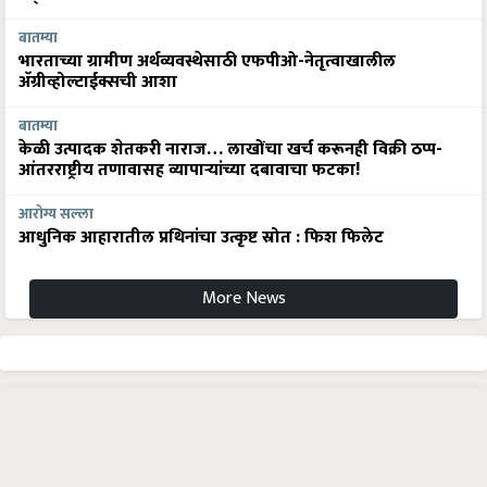
बातम्या
भारताच्या ग्रामीण अर्थव्यवस्थेसाठी एफपीओ-नेतृत्वाखालील
अ‍ॅग्रीव्होल्टाईक्सची आशा
बातम्या
केळी उत्पादक शेतकरी नाराज… लाखोंचा खर्च करूनही विक्री ठप्प-
आंतरराष्ट्रीय तणावासह व्यापाऱ्यांच्या दबावाचा फटका!
आरोग्य सल्ला
आधुनिक आहारातील प्रथिनांचा उत्कृष्ट स्रोत : फिश फिलेट
More News