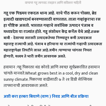
वाचाच! गहू लागवड तंत्रज्ञान आणि सविस्तर माहिती
गहू एक पिष्ठमय एकदल धान्य आहे. याचे पीठ करून पोळ्या, ब्रेड
इत्यादी खाद्यपदार्थ बनवण्यासाठी वापरतात. ताजा गव्हांकुराचा रस
हा पौष्टिक असतो. भारतात गव्हाचे सर्वाधिक उत्पादन पंजाब व
मध्यप्रदेश या राज्यांत होते. गहू संशोधन केंद्र कर्नेल येथे आहे.
ठळक
बाबी - देशाच्या सरासरी उत्पादकतेच्या निम्म्याहून कमी उत्पादकता
महाराष्ट्र राज्याची आहे. पंजाब व हरियाना या राज्यांची गव्हाची उत्पादकता
महाराष्ट्रापेक्षा तिपटीने जास्त आहे.
जमीन :पाण्याचा चांगला निचरा
होणारी, मध्यम ते भारी जमीन आवश्‍यक असते.
हवामान :गहू पिकाला थंड कोरडे आणि स्वच्छ सूर्यप्रकाशित हवामान
चांगले मानवते.Wheat grows best in a cool, dry and clean
sunny climate. पिकाच्या वाढीसाठी ७ ते २१ डिग्री सेल्सियस
तापमानाची आवश्‍यकता असते.
अशी करा हरबरा बियाणे (वाण ) निवड आणि बीज प्रक्रिया