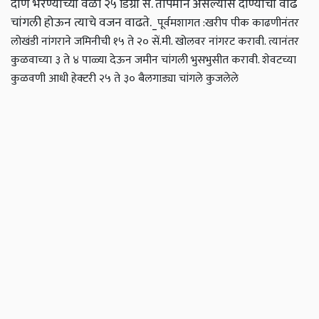
दाणे भरण्याच्या वेळी २५ डिग्री सें. तापमान असल्यास दाण्याची वाढ
चांगली होऊन त्याचे वजन वाढते._
पूर्वमशागत :खरीप पीक काढणीनंतर
लोखंडी नांगराने जमिनीची १५ ते २० सें.मी. खोलवर नांगरट करावी. त्यानंतर
कुळवाच्या ३ ते ४ पाळ्या देऊन जमीन चांगली भुसभुसीत करावी. शेवटच्या
कुळवणी आधी हेक्‍टरी २५ ते ३० बैलगाड्या चांगले कुजलेले