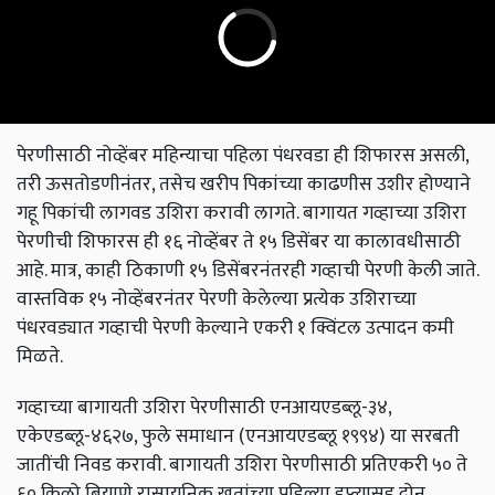
पेरणीसाठी नोव्हेंबर महिन्याचा पहिला पंधरवडा ही शिफारस असली,
तरी ऊसतोडणीनंतर, तसेच खरीप पिकांच्या काढणीस उशीर होण्याने
गहू पिकांची लागवड उशिरा करावी लागते. बागायत गव्हाच्या उशिरा
पेरणीची शिफारस ही १६ नोव्हेंबर ते १५ डिसेंबर या कालावधीसाठी
आहे. मात्र, काही ठिकाणी १५ डिसेंबरनंतरही गव्हाची पेरणी केली जाते.
वास्तविक १५ नोव्हेंबरनंतर पेरणी केलेल्या प्रत्येक उशिराच्या
पंधरवड्यात गव्हाची पेरणी केल्याने एकरी १ क्विंटल उत्पादन कमी
मिळते.
गव्हाच्या बागायती उशिरा पेरणीसाठी एनआयएडब्लू-३४,
एकेएडब्लू-४६२७, फुले समाधान (एनआयएडब्लू १९९४) या सरबती
जातींची निवड करावी. बागायती उशिरा पेरणीसाठी प्रतिएकरी ५० ते
६० किलो बियाणे रासायनिक खतांच्या पहिल्या हप्त्यासह दोन