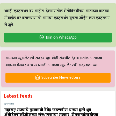
आम्ही व्हाट्सअप वर आहोत. देशभरातील शेतीविषयीच्या आताच्या बातम्या
मोबाईल वर वाचण्यासाठी आमचा व्हाट्सअँप ग्रुपला जॉईन करा.व्हाट्सएप
से जुड़ें.
Join on WhatsApp
आमच्या न्यूसलेटरचे सदस्य व्हा. शेती संबंधीत देशभरातील आताच्या
बातम्या मेलवर वाचण्यासाठी आमच्या न्यूसलेटरची सदस्यता घ्या.
Subscribe Newsletters
Latest feeds
बातम्या
महाराष्ट्र राज्याचे मुख्यमंत्री देवेंद्र फडणवीस यांच्या हस्ते ध्रुव
ॲग्रीटेक्नॉलॉजीजच्या संस्थापकांचा सत्कार, शेतकऱ्यांसाठीच्या