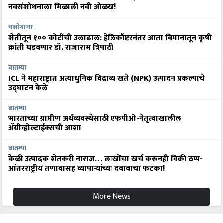
नवसंशोधनाला मिळाली नवी ओळख!
यशोगाथा
शेतीतून १०० कोटींची उलाढाल: हेलिकॉप्टरनंतर आता विमानातून कृषी
क्रांती घडवणार डॉ. राजाराम त्रिपाठी
बातम्या
ICL ने महाराष्ट्रात अत्याधुनिक विद्राव्य खते (NPK) उत्पादन प्रकल्पाचे
उद्घाटन केले
बातम्या
भारताच्या ग्रामीण अर्थव्यवस्थेसाठी एफपीओ-नेतृत्वाखालील
अ‍ॅग्रीव्होल्टाईक्सची आशा
बातम्या
केळी उत्पादक शेतकरी नाराज… लाखोंचा खर्च करूनही विक्री ठप्प-
आंतरराष्ट्रीय तणावासह व्यापाऱ्यांच्या दबावाचा फटका!
More News