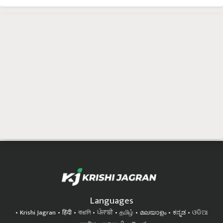
Languages
Krishi Jagran
हिंदी
বাঙালি
ਪੰਜਾਬੀ
தமிழ்
മലയാളം
ಕನ್ನಡ
ଓଡିଆ