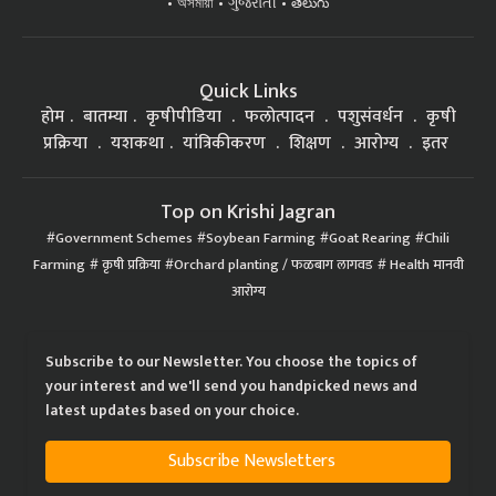
অসমীয়া
ગુજરાતી
తెలుగు
Quick Links
होम
बातम्या
कृषीपीडिया
फलोत्पादन
पशुसंवर्धन
कृषी
प्रक्रिया
यशकथा
यांत्रिकीकरण
शिक्षण
आरोग्य
इतर
Top on Krishi Jagran
Government Schemes
Soybean Farming
Goat Rearing
Chili
Farming
कृषी प्रक्रिया
Orchard planting / फळबाग लागवड
Health मानवी
आरोग्य
Subscribe to our Newsletter. You choose the topics of
your interest and we'll send you handpicked news and
latest updates based on your choice.
Subscribe Newsletters