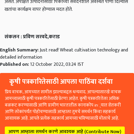
असते. अपेक्षित उत्पादनासाठी पिकाच्या संवेदनशील अवस्थेत पाणी दिल्यास
खतांचा कार्यक्षम वापर होण्यास मदत होते.
संकलन : प्रविण सरवदे,कराड
English Summary:
Just read! Wheat cultivation technology and
detailed information
Published on:
12 October 2022, 03:24 IST
कृषी पत्रकारितेसाठी आपला पाठिंबा दर्शवा
प्रिय वाचक, आमच्यात सामील झाल्याबद्दल धन्यवाद. आपल्यासारखे वाचक
आमच्यासाठी कृषी पत्रकारितेसाठी प्रेरणा आहेत. कृषी पत्रकारितेला अधिक
बळकट करण्यासाठी आणि ग्रामीण भारतातील कानाकोप in्यात शेतकरी
आणि लोकांपर्यंत पोहोचण्यासाठी आम्हाला तुमचे समर्थन किंवा सहकार्य
आवश्यक आहे. आपले प्रत्येक सहकार्य आमच्या भविष्यासाठी मोलाचे आहे.
आपण आम्हाला समर्थन करणे आवश्यक आहे (Contribute Now)