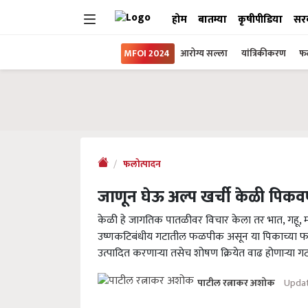
होम
बातम्या
कृषीपीडिया
सर
MFOI 2024
आरोग्य सल्ला
यांत्रिकीकरण
फल
फलोत्पादन
जाणून घेऊ अल्प खर्ची केळी पिकवण त
केळी हे जागतिक पातळीवर विचार केला तर भात, गहू, मका
उष्णकटिबंधीय गटातील फळपीक असून या पिकाच्या फळां
उत्पादित करणाऱ्या तसेच शोषण क्रियेत वाढ होणाऱ्या गट
Updat
पाटील रत्नाकर अशोक