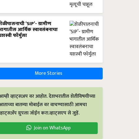
शेळीपालनाची ‘SIP’- ग्रामीण
भागातील आर्थिक स्वावलंबनाचा
यशस्वी फॉर्मुला
More Stories
आम्ही व्हाट्सअप वर आहोत. देशभरातील शेतीविषयीच्या
आताच्या बातम्या मोबाईल वर वाचण्यासाठी आमचा
व्हाट्सअँप ग्रुपला जॉईन करा.व्हाट्सएप से जुड़ें.
Join on WhatsApp