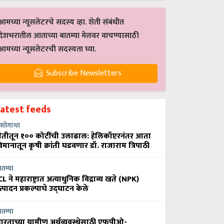
आमच्या न्यूसलेटरचे सदस्य व्हा. शेती संबंधीत
देशभरातील आताच्या बातम्या मेलवर वाचण्यासाठी
आमच्या न्यूसलेटरची सदस्यता घ्या.
Subscribe Newsletters
Latest feeds
शोगाथा
ेतीतून १०० कोटींची उलाढाल: हेलिकॉप्टरनंतर आता
िमानातून कृषी क्रांती घडवणार डॉ. राजाराम त्रिपाठी
ातम्या
CL ने महाराष्ट्रात अत्याधुनिक विद्राव्य खते (NPK)
त्पादन प्रकल्पाचे उद्घाटन केले
ातम्या
ारताच्या ग्रामीण अर्थव्यवस्थेसाठी एफपीओ-