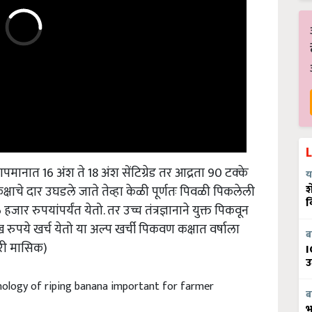
मानात 16 अंश ते 18 अंश सेंटिग्रेड तर आद्रता 90 टक्के
य
श
 कक्षाचे दार उघडले जाते तेव्हा केळी पूर्णतः पिवळी पिकलेली
व
ार रुपयांपर्यंत येतो. तर उच्च तंत्रज्ञानाने युक्त पिकवून
रुपये खर्च येतो या अल्प खर्ची पिकवण कक्षात वर्षाला
ब
री मासिक)
I
उ
hnology of riping banana important for farmer
ब
भ