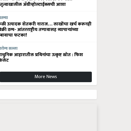
ेतृत्वाखालील अ‍ॅग्रीव्होल्टाईक्सची आशा
ातम्या
ेळी उत्पादक शेतकरी नाराज… लाखोंचा खर्च करूनही
िक्री ठप्प- आंतरराष्ट्रीय तणावासह व्यापाऱ्यांच्या
बावाचा फटका!
रोग्य सल्ला
धुनिक आहारातील प्रथिनांचा उत्कृष्ट स्रोत : फिश
िलेट
More News