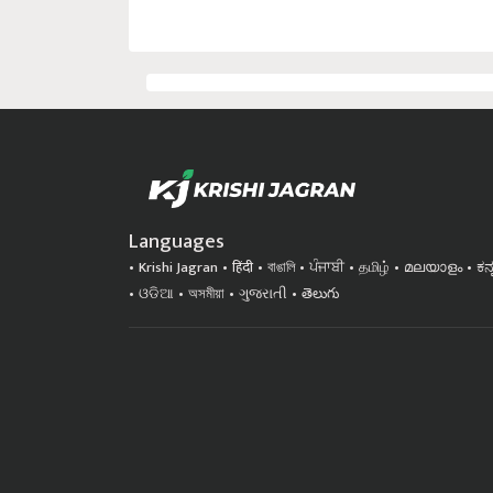
Languages
Krishi Jagran
हिंदी
বাঙালি
ਪੰਜਾਬੀ
தமிழ்
മലയാളം
ಕನ
ଓଡିଆ
অসমীয়া
ગુજરાતી
తెలుగు