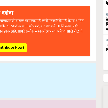
न
 दर्शवा
ब
क
ल्यासारखे वाचक आमच्यासाठी कृषी पत्रकारितेसाठी प्रेरणा आहेत.
व
रामीण भारतातील कानाकोप in्यात शेतकरी आणि लोकांपर्यंत
द
आवश्यक आहे. आपले प्रत्येक सहकार्य आमच्या भविष्यासाठी मोलाचे
आ
आ
ontribute Now)
फ