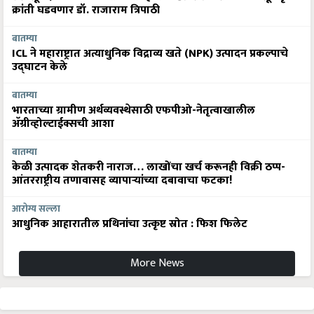
क्रांती घडवणार डॉ. राजाराम त्रिपाठी
बातम्या
ICL ने महाराष्ट्रात अत्याधुनिक विद्राव्य खते (NPK) उत्पादन प्रकल्पाचे
उद्घाटन केले
बातम्या
भारताच्या ग्रामीण अर्थव्यवस्थेसाठी एफपीओ-नेतृत्वाखालील
अ‍ॅग्रीव्होल्टाईक्सची आशा
बातम्या
केळी उत्पादक शेतकरी नाराज… लाखोंचा खर्च करूनही विक्री ठप्प-
आंतरराष्ट्रीय तणावासह व्यापाऱ्यांच्या दबावाचा फटका!
आरोग्य सल्ला
आधुनिक आहारातील प्रथिनांचा उत्कृष्ट स्रोत : फिश फिलेट
More News