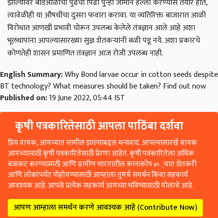
झाल्यावर बोंडआळीची पुढची पिढी पुन्हा जोमाने हल्ला करण्यास तयार होते,
त्यावेळीही या औषधींचा दुसरा फवारा करावा.
या व्यतिरिक्त बाजारात आळी
विरोधात आणखी प्रभावी चोरून उपलब्ध केलेले तंत्रज्ञान आले आहे अशा
भूलथापांना आपल्यासारख्या सुज्ञ शेतकऱ्यांनी बळी पडू नये. अशा प्रकारचे
कोणतेही शासन प्रमाणित तंत्रज्ञान आज रोजी उपलब्ध नाही.
English Summary:
Why Bond larvae occur in cotton seeds despite
BT technology? What measures should be taken? Find out now
Published on:
19 June 2022, 05:44 IST
कृषी पत्रकारितेसाठी आपला पाठिंबा दर्शवा
प्रिय वाचक, आमच्यात सामील झाल्याबद्दल धन्यवाद. आपल्यासारखे वाचक
आमच्यासाठी कृषी पत्रकारितेसाठी प्रेरणा आहेत. कृषी पत्रकारितेला अधिक
बळकट करण्यासाठी आणि ग्रामीण भारतातील कानाकोप in्यात शेतकरी
आणि लोकांपर्यंत पोहोचण्यासाठी आम्हाला तुमचे समर्थन किंवा सहकार्य
आवश्यक आहे. आपले प्रत्येक सहकार्य आमच्या भविष्यासाठी मोलाचे आहे.
आपण आम्हाला समर्थन करणे आवश्यक आहे (Contribute Now)