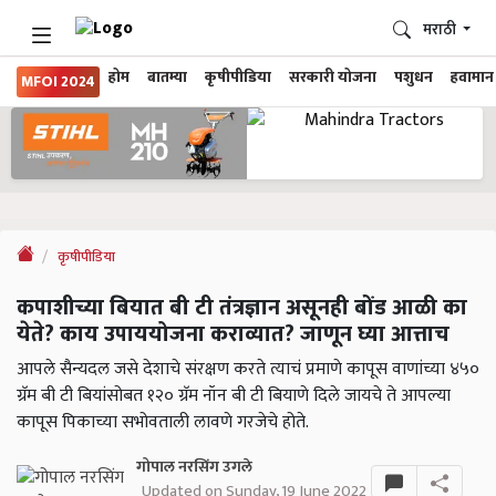
मराठी
होम
बातम्या
कृषीपीडिया
सरकारी योजना
पशुधन
हवामान
MFOI 2024
कृषीपीडिया
कपाशीच्या बियात बी टी तंत्रज्ञान असूनही बोंड आळी का
येते? काय उपाययोजना कराव्यात? जाणून घ्या आत्ताच
आपले सैन्यदल जसे देशाचे संरक्षण करते त्याचं प्रमाणे कापूस वाणांच्या ४५०
ग्रॅम बी टी बियांसोबत १२० ग्रॅम नॉन बी टी बियाणे दिले जायचे ते आपल्या
कापूस पिकाच्या सभोवताली लावणे गरजेचे होते.
गोपाल नरसिंग उगले
Updated on Sunday, 19 June 2022