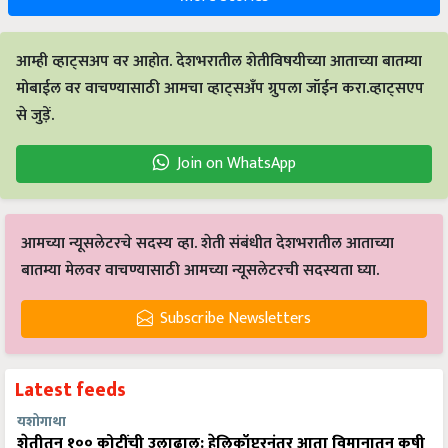
आम्ही व्हाट्सअप वर आहोत. देशभरातील शेतीविषयीच्या आताच्या बातम्या
मोबाईल वर वाचण्यासाठी आमचा व्हाट्सअँप ग्रुपला जॉईन करा.व्हाट्सएप
से जुड़ें.
Join on WhatsApp
आमच्या न्यूसलेटरचे सदस्य व्हा. शेती संबंधीत देशभरातील आताच्या
बातम्या मेलवर वाचण्यासाठी आमच्या न्यूसलेटरची सदस्यता घ्या.
Subscribe Newsletters
Latest feeds
यशोगाथा
शेतीतून १०० कोटींची उलाढाल: हेलिकॉप्टरनंतर आता विमानातून कृषी