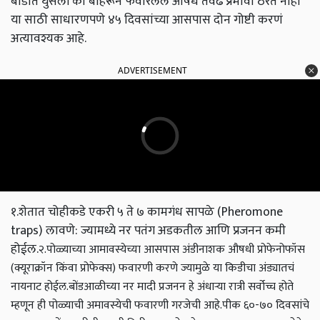
बोंडात घुसली की बाहेरून फवारलेले औषध तेवढे प्रभावी ठरत नाही
या साठी साधारणपणे ४५ दिवसांच्या आसपास दोन गोष्टी करणं
अत्यावश्यक आहे.
ADVERTISEMENT
१.शेतात चोहीकडे एकरी ५ ते ७ कामगंध सापळे (Pheromone
traps) लावणे: ज्यामध्ये नर पतंग अडकतील आणि प्रजनन कमी
होईल.
२.पोळ्याच्या आमावस्येच्या आसपास अंडीनाशक औषधी प्रोफेनोफॉस
(क्यूराक्रॉन किंवा प्रोफेक्स) फवारणी करणे ज्यामुळे या किडीचा अंड्यातचं
नायनाट होईल.
बोंडआळीच्या नर मादी प्रजनन हे अंधाऱ्या रात्री सर्वोच्च होते
म्हणून ही पोळ्याची अमावस्येची फवारणी गरजेची आहे.
पीक ६०-७० दिवसांचे