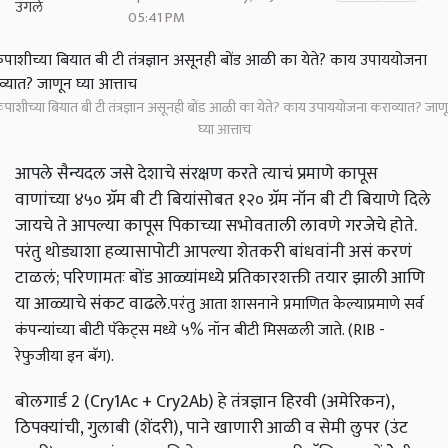
05:41 PM
पाशीच्या बियात बी टी तंत्रज्ञान असूनही बोंड आळी का येते? काय उपाययोजना कराव्यात? जाण
घ्या आत्ताच
आपले सैन्यदल जसे देशाचे संरक्षण करते त्याचं प्रमाणे कापूस
वाणांच्या ४५० ग्रॅम बी टी बियांसोबत १२० ग्रॅम नॉन बी टी बियाणे दिले
जायचे ते आपल्या कापूस पिकाच्या सभोवताली लावणे गरजेचे होते.
परंतु थोड्याशा हव्यासापोटी आपल्या शेतकरी बांधवांनी असं करणं
टाळलं; परिणामतः बोंड आळ्यांमध्ये प्रतिकारशक्ती तयार झाली आणि
या आळ्याचे संकट वाढले.
परंतु आता शासनाने प्रमाणित केल्याप्रमाणे सर्व
कंपन्यांच्या बीटी पॅकेट्स मध्ये ५% नॉन बीटी मिसळली जाते. (RIB -
रेफुजीया इन बॅग).
बोलगार्ड 2 (Cry1Ac + Cry2Ab) हे तंत्रज्ञान हिरवी (अमेरिकन),
ठिपक्यांची, गुलाबी (शेंदरी), पाने खाणारी आळी व सेमी लुपर (उंट