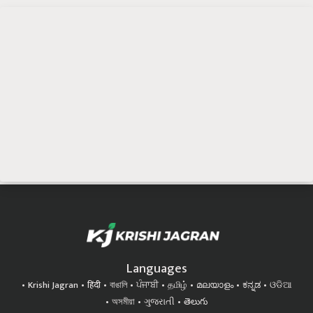
Languages
Krishi Jagran
हिंदी
বাঙালি
ਪੰਜਾਬੀ
தமிழ்
മലയാളം
ಕನ್ನಡ
ଓଡିଆ
অসমীয়া
ગુજરાતી
తెలుగు