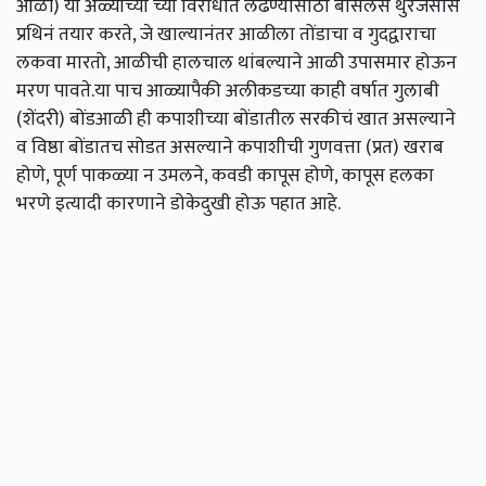
आळी) या अळ्यांच्या च्या विरोधात लढण्यासाठी बॅसिलस थुरेंजेेसीस
प्रथिनं तयार करते, जे खाल्यानंतर आळीला तोंडाचा व गुदद्वाराचा
लकवा मारतो, आळीची हालचाल थांबल्याने आळी उपासमार होऊन
मरण पावते.या पाच आळ्यापैकी अलीकडच्या काही वर्षात गुलाबी
(शेंदरी) बोंडआळी ही कपाशीच्या बोंडातील सरकीचं खात असल्याने
व विष्ठा बोंडातच सोडत असल्याने कपाशीची गुणवत्ता (प्रत) खराब
होणे, पूर्ण पाकळ्या न उमलने, कवडी कापूस होणे, कापूस हलका
भरणे इत्यादी कारणाने डोकेदुखी होऊ पहात आहे.